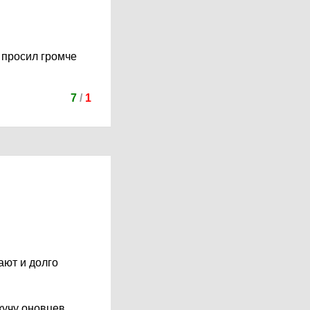
 просил громче
7
/
1
ают и долго
кучу оновцев