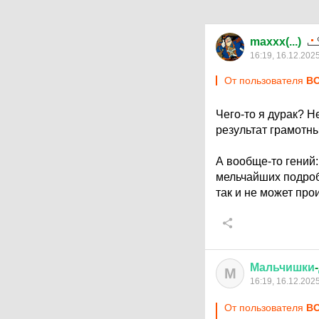
maxxx(...)
16:19, 16.12.202
От пользователя
ВО
Чего-то я дурак? Н
результат грамотн
А вообще-то гений:
мельчайших подробн
так и не может про
Мальчишки
-
М
16:19, 16.12.202
От пользователя
ВО