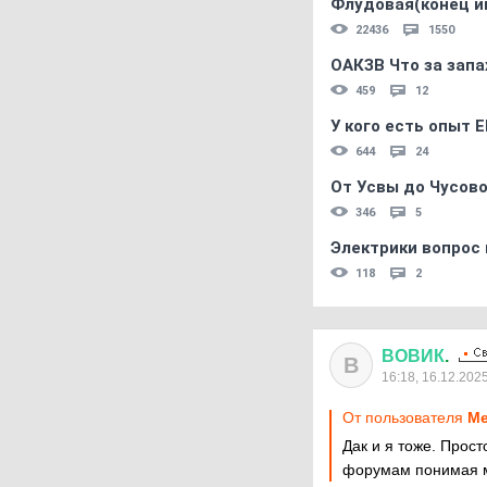
Флудовая(конец и
22436
1550
ОАКЗВ Что за запа
459
12
У кого есть опыт E
644
24
От Усвы до Чусово
346
5
Электрики вопрос 
118
2
ВОВИК
.
В
16:18, 16.12.202
От пользователя
Ме
Дак и я тоже. Прос
форумам понимая м