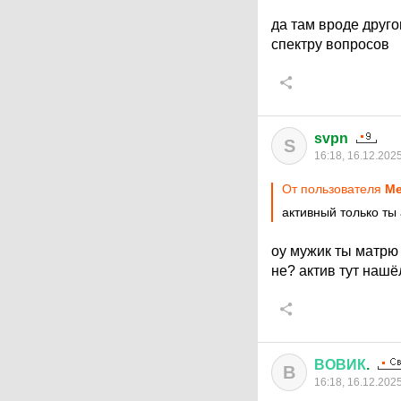
да там вроде друго
спектру вопросов
svpn
S
16:18, 16.12.202
От пользователя
Ме
активный только ты
оу мужик ты матрю 
не? актив тут нашё
ВОВИК
.
В
16:18, 16.12.202