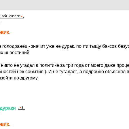
5
ВИК.
е голодранец - значит уже не дурак. почти тыщу баксов безу
ых инвестиций
 никто не угадал в политике за три года от моего даже проце
остей нек события!). И не "угадал", а подробно объяснял 
изойти по-другому
дураки
5
ВИК.