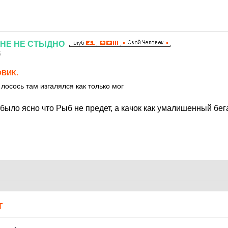
НЕ
НЕ
СТЫДНО
5
ВИК.
, лосось там изгалялся как только мог
было ясно что Рыб не предет, а качок как умалишенный бег
Т