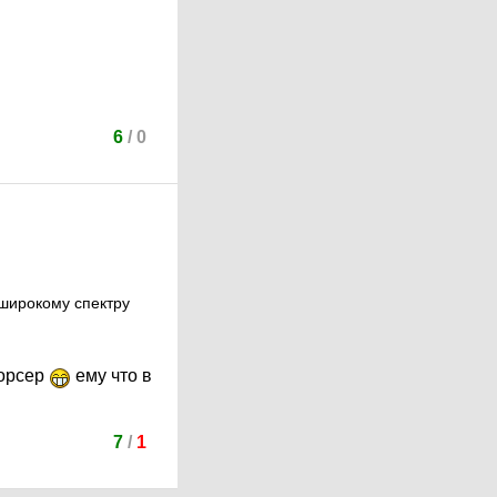
6
/
0
 широкому спектру
хорсер
ему что в
7
/
1