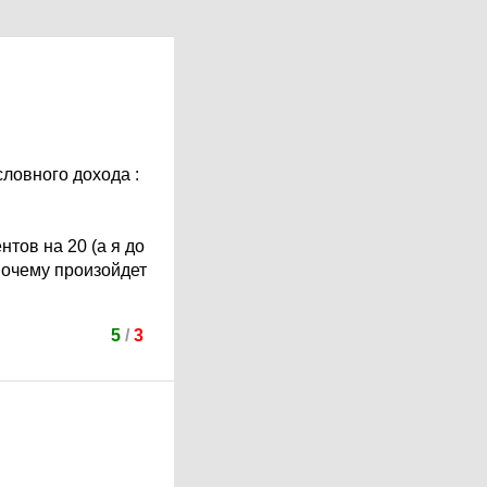
словного дохода :
нтов на 20 (а я до
почему произойдет
5
/
3