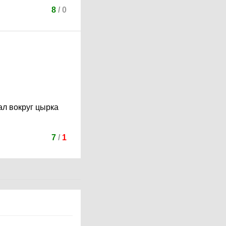
8
/
0
ал вокруг цырка
7
/
1