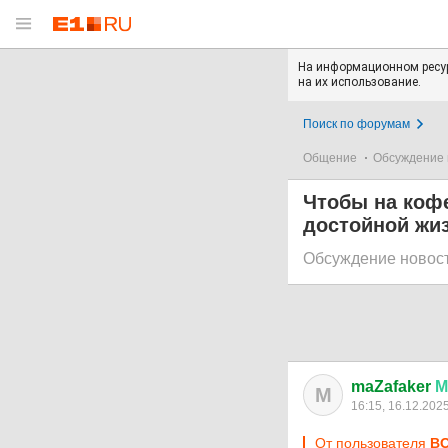
На информационном ресур
на их использование.
Поиск по форумам
Общение
Обсуждение 
Чтобы на кофе
достойной жиз
Обсуждение новос
maZafaker
М
M
16:15, 16.12.202
От пользователя
ВО