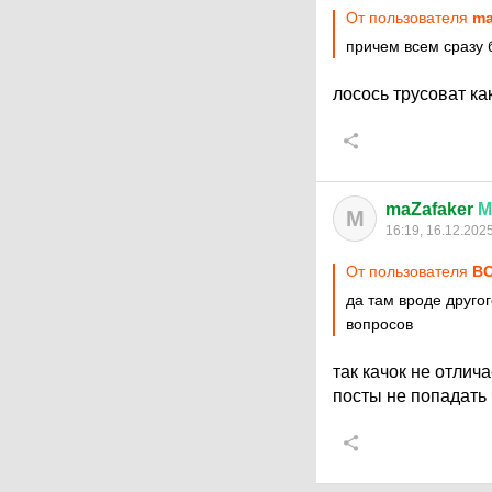
От пользователя
ma
причем всем сразу 
лосось трусоват к
maZafaker
М
M
16:19, 16.12.202
От пользователя
ВО
да там вроде друго
вопросов
так качок не отли
посты не попадать 