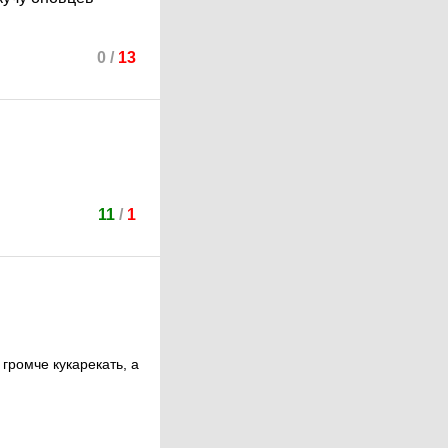
0
/
13
11
/
1
громче кукарекать, а