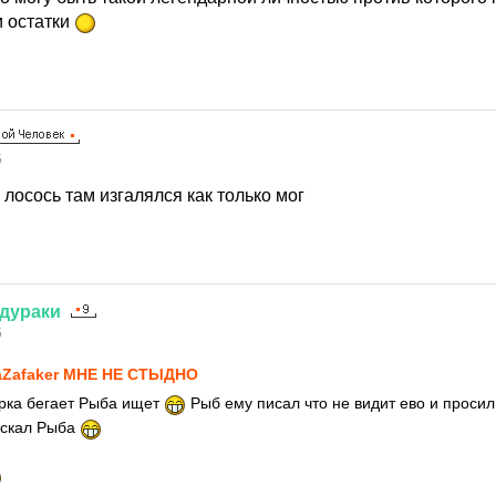
и остатки
5
, лосось там изгалялся как только мог
дураки
5
Zafaker МНЕ НЕ СТЫДНО
цирка бегает Рыба ищет
Рыб ему писал что не видит ево и просил 
искал Рыба