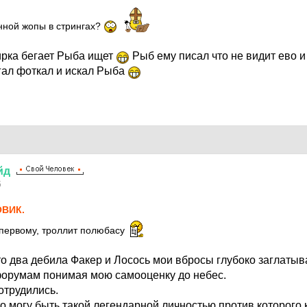
нной жопы в стрингах?
цирка бегает Рыба ищет
Рыб ему писал что не видит ево и
егал фоткал и искал Рыба
йд
5
ВИК.
 первому, троллит полюбасу
то два дебила Факер и Лосось мои вбросы глубоко заглатыв
форумам понимая мою самооценку до небес.
отрудились.
о могу быть такой легендарной личностью против которого 