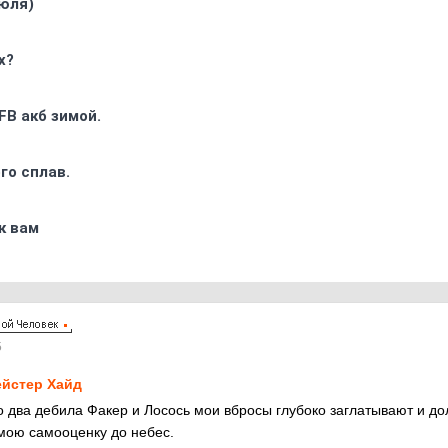
юля)
х?
FB акб зимой.
го сплав.
к вам
5
йстер Хайд
то два дебила Факер и Лосось мои вбросы глубоко заглатывают и до
ою самооценку до небес.