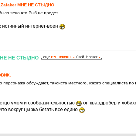
Zafaker МНЕ НЕ СТЫДНО
было ясно что Рыб не предет,
ак истинный интернет-воен
НЕ
НЕ
СТЫДНО
5
ВИК.
го персонажа обсуждают, таксиста местного, узкого специалиста по
чаетцо умом и сообразительностью
он квардробер и хоби
что вокруг цырка бегать все едино