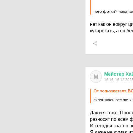
чего фотки? накача
нет как он вокруг 
кукарекать, а он б
Мейстер
Ха
М
16:16, 16.12.202
От пользователя
ВО
склоняюсь все же к
Дак и я тоже. Прос
разносят по всем 
И сегодня знатно п
Я даже не думал чт