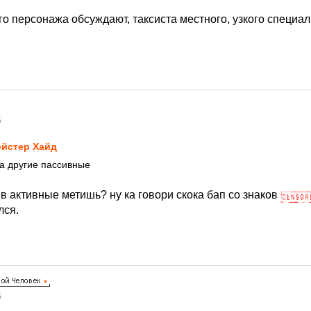
го персонажа обсуждают, таксиста местного, узкого специа
5
йстер Хайд
 а другие пассивные
в активные метишь? ну ка говори скока бап со знаков
лся.
5