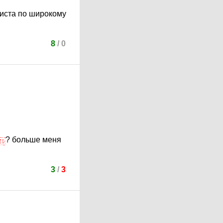
листа по широкому
8
/
0
? больше меня
3
/
3