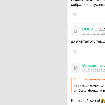
собрали и с тусовк
ВОВИК
.
В
16:16, 16.12.202
да я читал эту тему
Мальчишки
-
М
16:17, 16.12.202
От пользователя
ma
нет как он вокруг 
он бегал фоткал и 
Реальный качек!