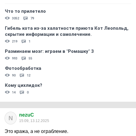
Что то прилетело
3052
79
Гибель кота из-за халатности приюта Кот Леопольд,
скрытиe информации и самолечение.
219
1
Разминаем мозг: играем в "Ромашку" 3
993
55
Фотообработка
90
12
Кому цихлидок?
14
0
nezuC
N
15:09, 13.12.2025
Это кража, а не ограбление.