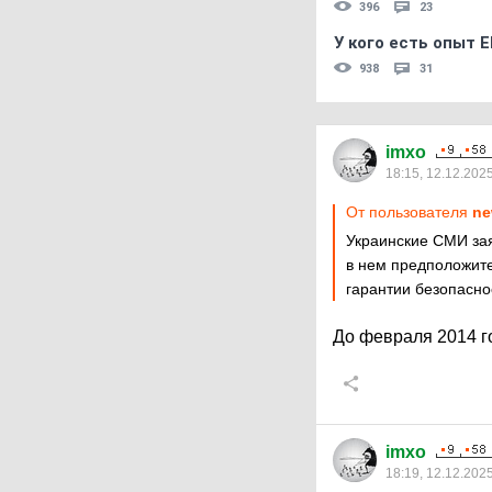
396
23
У кого есть опыт E
938
31
imxo
18:15, 12.12.202
От пользователя
ne
Украинские СМИ зая
в нем предположите
гарантии безопаснос
До февраля 2014 го
imxo
18:19, 12.12.202