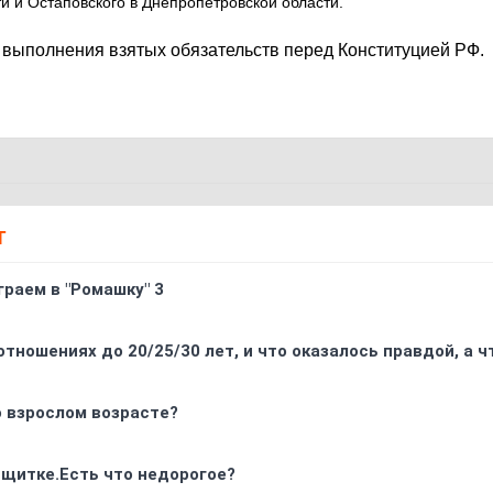
и и Остаповского в Днепропетровской области.
 выполнения взятых обязательств перед Конституцией РФ.
Т
граем в "Ромашку" 3
отношениях до 20/25/30 лет, и что оказалось правдой, а 
о взрослом возрасте?
 щитке.Есть что недорогое?