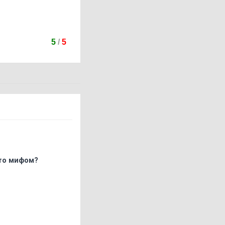
5
/
5
что мифом?