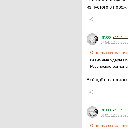
из пустого в поро
imxo
17:54, 12.12.202
От пользователя
ne
Взаимные удары Ро
Российские регионы
Всё идёт в строго
imxo
18:05, 12.12.202
От пользователя
ne