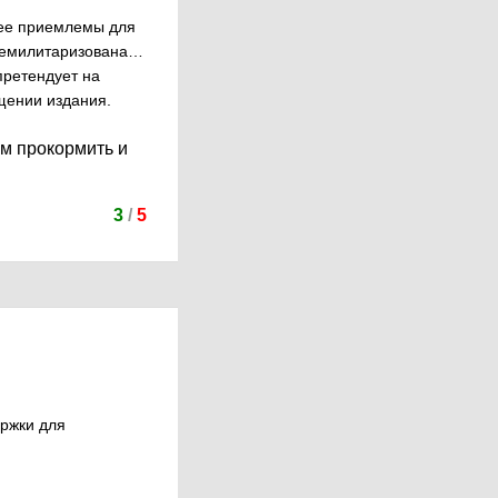
лее приемлемы для
т демилитаризована…
претендует на
щении издания.
ом прокормить и
3
/
5
ержки для