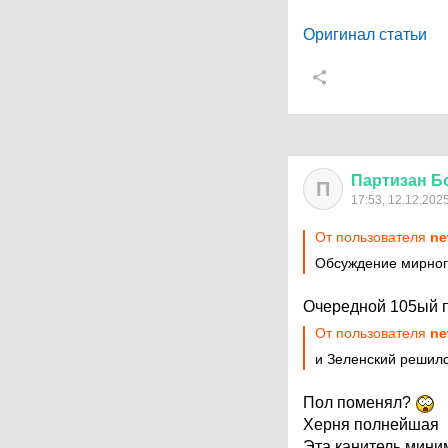
Оригинал статьи
Партизан
Б
П
17:53, 12.12.202
От пользователя
ne
Обсуждение мирног
Очередной 105ый 
От пользователя
ne
и Зеленский решилс
Пол поменял?
Херня полнейшая
Эта канитель мини