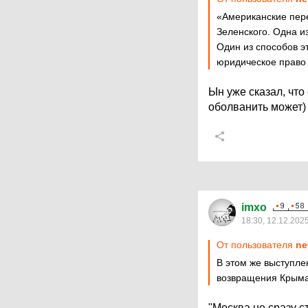
«Американские пер
Зеленского. Одна и
Один из способов э
юридическое право 
Ын уже сказал, что
оболванить может)
imxo
18:30, 12.12.202
От пользователя
ne
В этом же выступле
возвращения Крыма
"Москва не сразу с