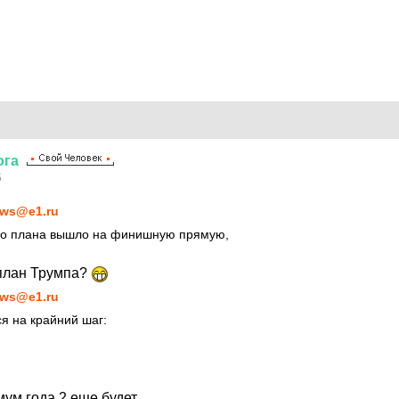
ога
5
ws@e1.ru
о плана вышло на финишную прямую,
план Трумпа?
ws@e1.ru
я на крайний шаг:
мум года 2 еще будет