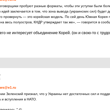
еговорщики пробуют разные форматы, чтобы эти уступки были бо
з идей заключается в том, что зона вывода (украинских сил) буде
то провернуть — это корейская модель. По сей день Южная Корея 
на весь полуостров, КНДР утверждает так же», — говорится в сооб
 его не интересует объединение Корей. (он и свою-то с труд
5
ws@e1.ru
нии Зеленский признал, что у Украины нет достаточных сил и подд
 и вступления в НАТО.
троилась." ©