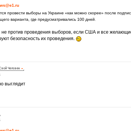
ws@e1.ru
тся провести выборы на Украине «как можно скорее» после подпис
щего варианта, где предусматривались 100 дней.
с не против проведения выборов, если США и все желающ
ируют безопасность их проведения.
5
но выглядит
5
ws@e1.ru