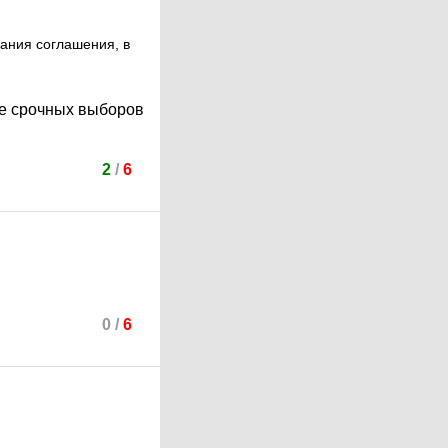
ания соглашения, в
ие срочных выборов
2
/
6
0
/
6