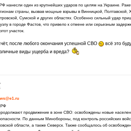
РФ нанесли один из крупнейших ударов по целям на Украине. Раке
гионам страны, вызвав мощные взрывы в Винницкой, Полтавской, 
тровской, Сумской и других областях. Особенно сильный удар при
злу в городе Фастов, что привело к отмене или серьезным задержк
тот участок.
 счёт, после любого окончания успешной СВО
всё это буд
азличные виды ущерба и вреда?
5
ws@e1.ru
 РФ
 продолжают продвижение в зоне СВО: освобождены новые населен
опасности. По данным Минобороны, под контроль российских вой
ковской области, а также Северск. Также сообщалось об освобожде