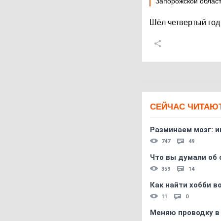
Запорожской област
Шёл четвертый год
СЕЙЧАС ЧИТАЮ
Разминаем мозг: и
747
49
Что вы думали об 
359
14
Как найти хобби в
11
0
Меняю проводку в