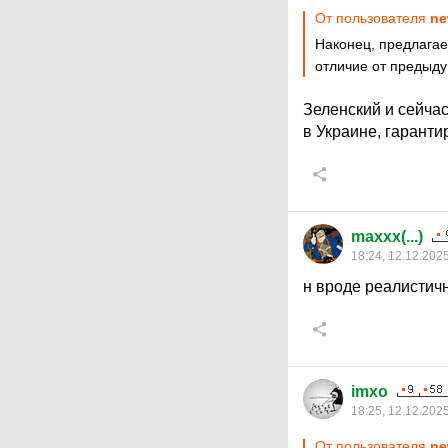
От пользователя
ne
Наконец, предлагае
отличие от предыду
Зеленский и сейча
в Украине, гарант
maxxx(...)
18:24, 12.12.202
н вроде реалистич
imxo
18:25, 12.12.202
От пользователя
ne