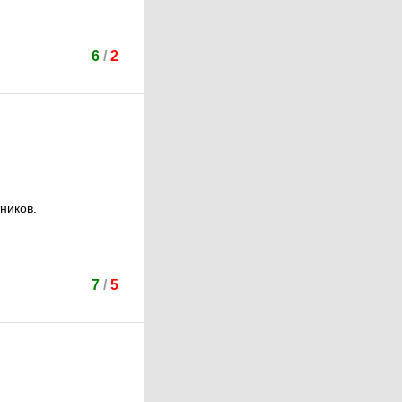
6
/
2
ников.
7
/
5