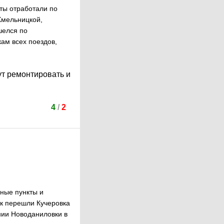
ты отработали по
Хмельницкой,
шелся по
ам всех поездов,
ут ремонтировать и
4
/
2
ные пункты и
ск перешли Кучеровка
нии Новоданиловки в