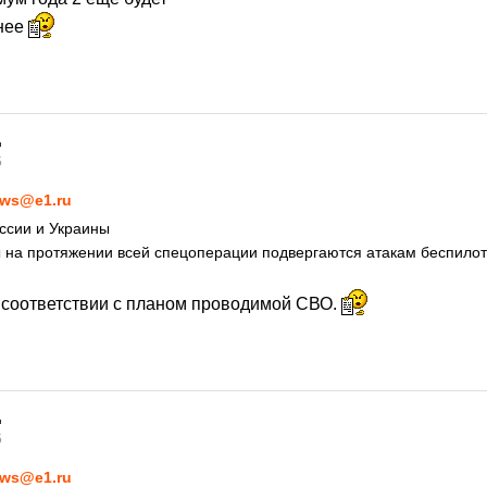
жнее
5
ws@e1.ru
ссии и Украины
 на протяжении всей спецоперации подвергаются атакам беспилот
м соответствии с планом проводимой СВО.
5
ws@e1.ru