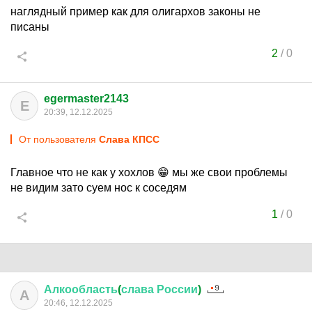
наглядный пример как для олигархов законы не
писаны
2
/
0
egermaster2143
E
20:39, 12.12.2025
От пользователя
Слава КПСС
Главное что не как у хохлов 😁 мы же свои проблемы
не видим зато суем нос к соседям
1
/
0
Алкообласть
(
слава
России
)
А
20:46, 12.12.2025