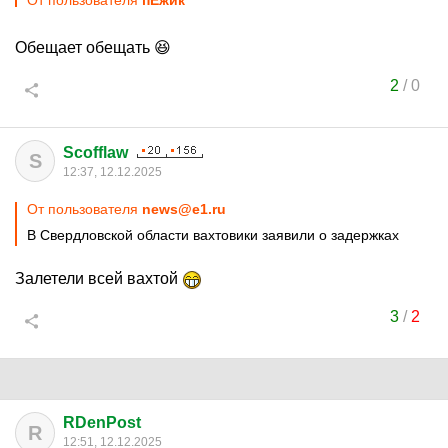
От пользователя
пЁжик
Обещает обещать 😆
2
/
0
Scofflaw
S
12:37, 12.12.2025
От пользователя
news@e1.ru
В Свердловской области вахтовики заявили о задержках
Залетели всей вахтой
3
/
2
RDenPost
R
12:51, 12.12.2025