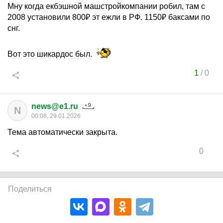
Мну когда екбэшной машстройкомпании робил, там с
2008 установили 800₽ эт ежли в РФ. 1150₽ баксами по
снг.
Вот это шикардос был.
1
/
0
news@e1.ru
N
00:08, 29.01.2026
Тема автоматически закрыта.
0
Поделиться