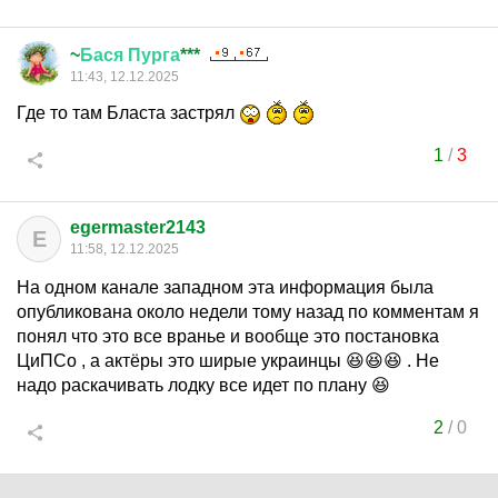
~
Бася
Пурга
***
11:43, 12.12.2025
Где то там Бласта застрял
1
/
3
egermaster2143
E
11:58, 12.12.2025
На одном канале западном эта информация была
опубликована около недели тому назад по комментам я
понял что это все вранье и вообще это постановка
ЦиПСо , а актёры это ширые украинцы 😆😆😆 . Не
надо раскачивать лодку все идет по плану 😆
2
/
0