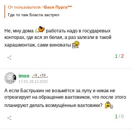
От пользователя
~Бася Пурга***
Где то там Бласта застрял
Не, мну дома
работать надо в государевых
конторах, где вся зп белая, а раз залезли в такой
харашмонтаж, сами виноваты
1
/
2
imxo
17:33, 28.12.2025
А если Бастрыкин не возьмётся за лупу и никак не
отреагирует на обращение вахтовиков, что после этого
планируют делать возмущённые вахтовики?
1
/
0