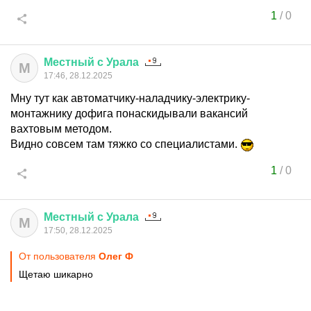
1
/
0
Местный
с
Урала
М
17:46, 28.12.2025
Мну тут как автоматчику-наладчику-электрику-
монтажнику дофига понаскидывали вакансий
вахтовым методом.
Видно совсем там тяжко со специалистами.
1
/
0
Местный
с
Урала
М
17:50, 28.12.2025
От пользователя
Олег Ф
Щетаю шикарно