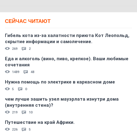
СЕЙЧАС ЧИТАЮТ
Гибель кота из-за халатности приюта Кот Леопольд,
скрытиe информации и самолечение.
269
2
Еда и алкоголь (вино, пиво, крепкое). Ваши любимые
сочетания
1489
48
Нужна помощь по электрике в каркасном доме
5
0
чем лучше зашить узел мауэрлата изнутри дома
(внутренняя стена)?
219
10
Путешествие на край Африки.
226
5