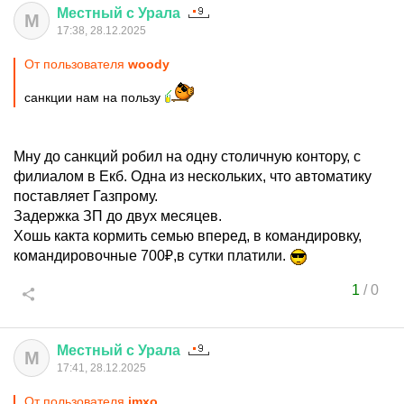
Местный
с
Урала
М
17:38, 28.12.2025
От пользователя
woоdy
санкции нам на пользу
Мну до санкций робил на одну столичную контору, с
филиалом в Екб. Одна из нескольких, что автоматику
поставляет Газпрому.
Задержка ЗП до двух месяцев.
Хошь какта кормить семью вперед, в командировку,
командировочные 700₽,в сутки платили.
1
/
0
Местный
с
Урала
М
17:41, 28.12.2025
От пользователя
imxo