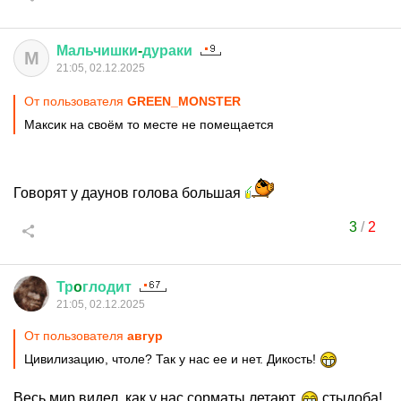
Мальчишки
-
дураки
М
21:05, 02.12.2025
От пользователя
GREEN_MONSTER
Максик на своём то месте не помещается
Говорят у даунов голова большая
3
/
2
Тр
o
глодит
21:05, 02.12.2025
От пользователя
авгуp
Цивилизацию, чтоле? Так у нас ее и нет. Дикость!
Весь мир видел, как у нас сорматы летают.
стыдоба!