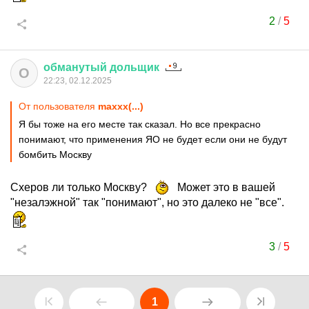
2
/
5
обманутый
дольщик
О
22:23, 02.12.2025
От пользователя
maxxx(...)
Я бы тоже на его месте так сказал. Но все прекрасно
понимают, что применения ЯО не будет если они не будут
бомбить Москву
Схеров ли только Москву?
Может это в вашей
"незалэжной" так "понимают", но это далеко не "все".
3
/
5
1