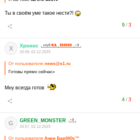
Ты в своём уме такое нести?!
9
/
3
Хронос
Х
20:56, 02.12.2025
От пользователя
news@e1.ru
Готовы прямо сейчас»
Мну всегда готов
4
/
3
GREEN_MONSTER
G
20:57, 02.12.2025
От пользователя
Анри БарбЮс™