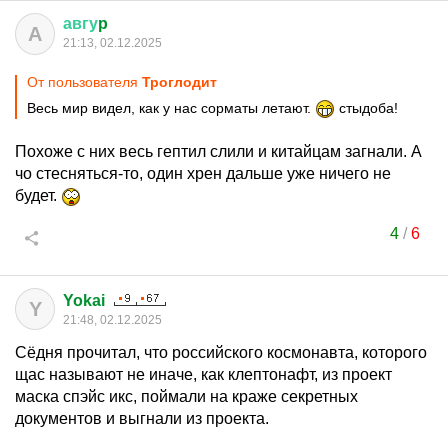
авгу
p
А
21:13, 02.12.2025
От пользователя
Трoглодит
Весь мир видел, как у нас сорматы летают.
стыдоба!
Похоже с них весь гептил слили и китайцам загнали. А
чо стесняться-то, один хрен дальше уже ничего не
будет.
4
/
6
Yokai
Y
21:48, 02.12.2025
Сёдня прочитал, что российского космонавта, которого
щас называют не иначе, как клептонафт, из проект
маска спэйс икс, поймали на краже секретных
документов и выгнали из проекта.