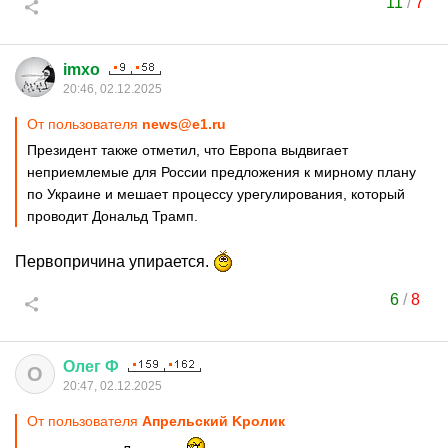
11
/
7
imxo
20:46, 02.12.2025
От пользователя
news@e1.ru
Президент также отметил, что Европа выдвигает
неприемлемые для России предложения к мирному плану
по Украине и мешает процессу урегулирования, который
проводит Дональд Трамп.
Первопричина упирается.
6
/
8
Олег
Ф
О
20:47, 02.12.2025
От пользователя
Aпрельский Kролик