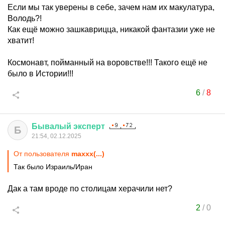
Если мы так уверены в себе, зачем нам их макулатура,
Володь?!
Как ещё можно зашкаврицца, никакой фантазии уже не
хватит!
Космонавт, пойманный на воровстве!!! Такого ещё не
было в Истории!!!
6
/
8
Бывалый
эксперт
Б
21:54, 02.12.2025
От пользователя
maxxx(...)
Так было Израиль/Иран
Дак а там вроде по столицам херачили нет?
2
/
0