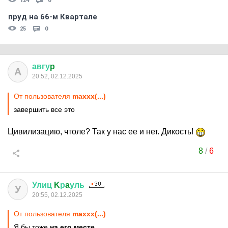
124
0
пруд на 66-м Квартале
25
0
авгу
p
А
20:52, 02.12.2025
От пользователя
maxxx(...)
завершить все это
Цивилизацию, чтоле? Так у нас ее и нет. Дикость!
8
/
6
Улиц
K
р
a
уль
У
20:55, 02.12.2025
От пользователя
maxxx(...)
Я бы тоже
на его месте