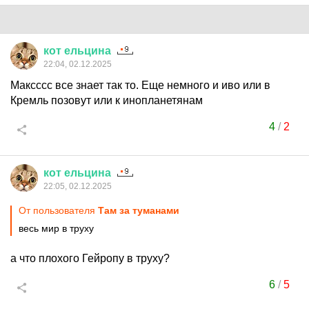
кот
ельцина
22:04, 02.12.2025
Максссс все знает так то. Еще немного и иво или в
Кремль позовут или к инопланетянам
4
/
2
кот
ельцина
22:05, 02.12.2025
От пользователя
Там за туманами
весь мир в труху
а что плохого Гейропу в труху?
6
/
5