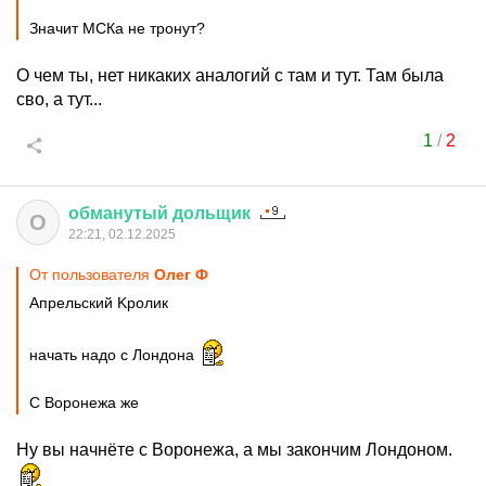
Значит МСКа не тронут?
О чем ты, нет никаких аналогий с там и тут. Там была
сво, а тут...
1
/
2
обманутый
дольщик
О
22:21, 02.12.2025
От пользователя
Олег Ф
Aпрельский Kролик
начать надо с Лондона
С Воронежа же
Ну вы начнёте с Воронежа, а мы закончим Лондоном.