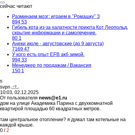
сейчас читают
Разминаем мозг: играем в "Ромашку" 3
894
53
Гибель кота из-за халатности приюта Кот Леопольд,
скрытиe информации и самолечение.
80
1
Анеки июле - августовские (до 9 августа)
7169
47
У кого есть опыт EFB акб зимой.
994
33
Менеджер по продажам / Вакансия
150
1
s
svpn
10:03, 02.12.2025
От пользователя
news@e1.ru
дом на улице Академика Парина с двухкомнатной
квартирой площадью 60 квадратных метров.
там центральное отопление? я думал там котельные на
каждой крыше.
0
/
2