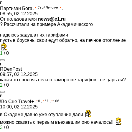
п
Партизан
Бога
08:55, 02.12.2025
От пользователя
news@e1.ru
? Рассчитали на примере Академического
надеюсь задушат их тарифами
пусть в брусяны свои едут обратно, на печное отопление
1
/
0
r
RDenPost
09:57, 02.12.2025
какая то сволочь пела о заморозке тарифов...не царь ли?
2
/
0
в
!
Во
Сне
Travel+
10:00, 02.12.2025
в Окадеме давно уже отупление дали
можно сказать с первым въехавшим оно началось!!
3
/
0