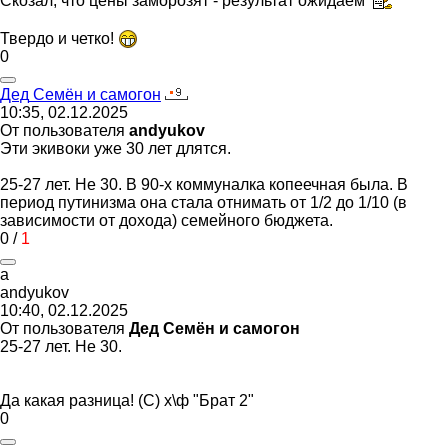
Скозал, что цены заморозят - результат ожидаем
Твердо и четко!
0
Дед
Семён
и
самогон
10:35, 02.12.2025
От пользователя
andyukov
Эти экивоки уже 30 лет длятся.
25-27 лет. Не 30. В 90-х коммуналка копеечная была. В
период путинизма она стала отнимать от 1/2 до 1/10 (в
зависимости от дохода) семейного бюджета.
0
/
1
a
andyukov
10:40, 02.12.2025
От пользователя
Дед Семён и самогон
25-27 лет. Не 30.
Да какая разница! (С) х\ф "Брат 2"
0