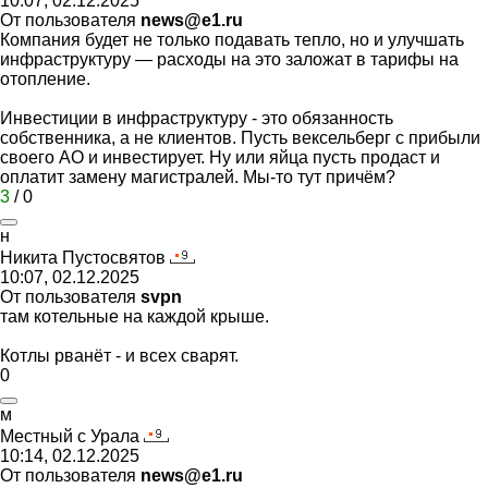
10:07, 02.12.2025
От пользователя
news@e1.ru
Компания будет не только подавать тепло, но и улучшать
инфраструктуру — расходы на это заложат в тарифы на
отопление.
Инвестиции в инфраструктуру - это обязанность
собственника, а не клиентов. Пусть вексельберг с прибыли
своего АО и инвестирует. Ну или яйца пусть продаст и
оплатит замену магистралей. Мы-то тут причём?
3
/
0
н
Никита
Пустосвятов
10:07, 02.12.2025
От пользователя
svpn
там котельные на каждой крыше.
Котлы рванёт - и всех сварят.
0
м
Местный
с
Урала
10:14, 02.12.2025
От пользователя
news@e1.ru