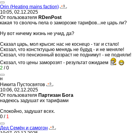
Orin (Heating mains faction)
10:05, 02.12.2025
От пользователя
RDenPost
какая то сволочь пела о заморозке тарифов...не царь ли?
Ну вот ничему жизнь не учид, да?
Сказал царь, мол крысис нас не коснецо - таг и стало!
Скозал, что констктуцыю менядь не будуд - и не меняле!
Скозал, что пенсионный возраст не поднимут - не подняли!
Скозал, что цены заморозят - результат ожидаем
2
/
0
н
Никита
Пустосвятов
10:06, 02.12.2025
От пользователя
Партизан Бога
надеюсь задушат их тарифами
Спокойно, задушат всех.
0
/
1
Дед
Семён
и
самогон