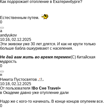
Как подорожает отопление в Екатеринбурге?
Естественным путем.
0
a
andyukov
10:16, 02.12.2025
Эти экивоки уже 30 лет длятся. И как не крути только
больше бабла ошкуривают с населения.
Не дай вам жить во время перемен
(С) Китайская
мудрость
0
н
Никита
Пустосвятов
10:18, 02.12.2025
От пользователя
!Во Сне Travel+
в Окадеме давно уже отупление дали
Надо же с кого-то начинать. В конце концов опупеем все.
0