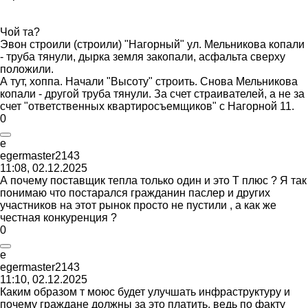
Чой та?
Эвон строили (строили) "Нагорный" ул. Мельникова копали
- труба тянули, дырка земля закопали, асфальта сверху
положили.
А тут, хоппа. Начали "Высоту" строить. Снова Мельникова
копали - другой труба тянули. За счет страивателей, а не за
счет "ответственных квартиросъемщиков" с Нагорной 11.
0
e
egermaster2143
11:08, 02.12.2025
А почему поставщик тепла только один и это Т плюс ? Я так
понимаю что постарался гражданин паслер и других
участников на этот рынок просто не пустили , а как же
честная конкуренция ?
0
e
egermaster2143
11:10, 02.12.2025
Каким образом т моюс будет улучшать инфраструктуру и
почему граждане должны за это платить, ведь по факту