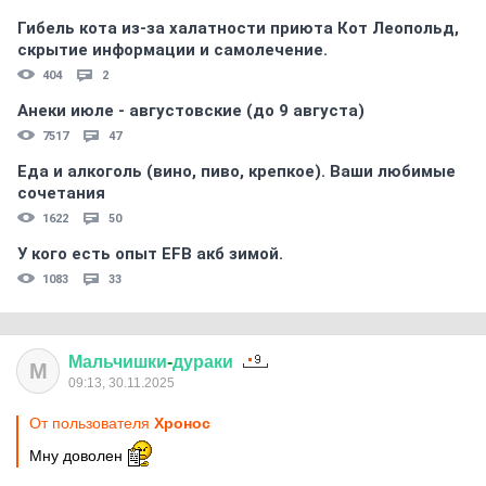
Гибель кота из-за халатности приюта Кот Леопольд,
скрытиe информации и самолечение.
404
2
Анеки июле - августовские (до 9 августа)
7517
47
Еда и алкоголь (вино, пиво, крепкое). Ваши любимые
сочетания
1622
50
У кого есть опыт EFB акб зимой.
1083
33
Мальчишки
-
дураки
М
09:13, 30.11.2025
От пользователя
Хронос
Мну доволен