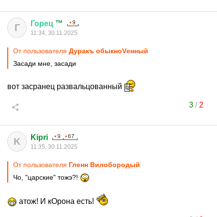
Горец
™
Г
11:34, 30.11.2025
От пользователя
Дуракъ обыкноVенный
Засади мне, засади
вот засранец развальцованный
3
/
2
Kipri
K
11:35, 30.11.2025
От пользователя
Гленн Вилобородый
Чо, "царские" тожэ?!
атож! И кОрона есть!