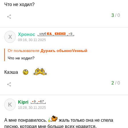
Что не ходил?
3
/
0
Хронос
Х
09:16, 30.11.2025
От пользователя
Дуракъ обыкноVенный
Что не ходил?
Каэша
2
/
0
Kipri
K
10:28, 30.11.2025
А мне понравилось.
жаль только она не спела
песню, которая мне больше всех нравится.