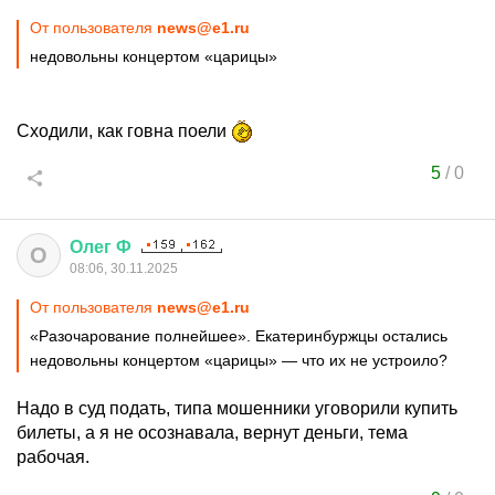
От пользователя
news@e1.ru
недовольны концертом «царицы»
Сходили, как говна поели
5
/
0
Олег
Ф
О
08:06, 30.11.2025
От пользователя
news@e1.ru
«Разочарование полнейшее». Екатеринбуржцы остались
недовольны концертом «царицы» — что их не устроило?
Надо в суд подать, типа мошенники уговорили купить
билеты, а я не осознавала, вернут деньги, тема
рабочая.