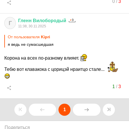
0
/
3
Гленн
Вилобородый
Г
11:38, 30.11.2025
От пользователя
Kipri
я ведь не сумасшедшая
Корона на всех по-разному влияет.
Тебю вот клавакока с цорицэй нраитцо стале...
1
/
3
1
Поделиться