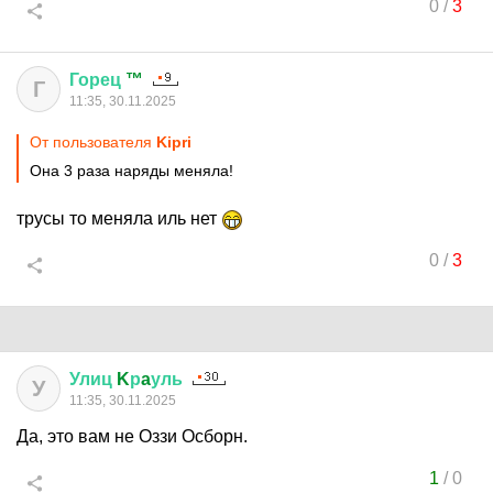
0
/
3
Горец
™
Г
11:35, 30.11.2025
От пользователя
Kipri
Она 3 раза наряды меняла!
трусы то меняла иль нет
0
/
3
Улиц
K
р
a
уль
У
11:35, 30.11.2025
Да, это вам не Оззи Осборн.
1
/
0