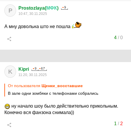
Prostozlaya(
МФК
)
P
10:47, 30.11.2025
А мну довольна што не пошла
4
/
0
Kipri
K
11:20, 30.11.2025
От пользователя
Щенки_восставшие
В зале одни зомбяки с телефонами собрались
ну начало шоу было действительно прикольным.
Конечно вся фанзона снимала))
1
/
2