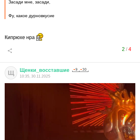
Засади мне, засади,
Фу, какое дурновкусие
Кипрюхе нра
2
/
4
Щенки
_
восставшие
Щ
10:35, 30.11.2025