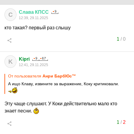
Слава
КПСС
С
12:39, 29.11.2025
кто такая? первый раз слышу
1
/
0
Kipri
K
12:41, 29.11.2025
От пользователя
Анри БарбЮс™
А ищо Клаву, извините за выражение, Коку критиковали.
Эту чаще слушают. У Коки действительно мало кто
знает песни.
1
/
2