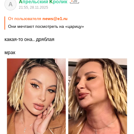
A
прельский
K
ролик
A
21:55, 28.11.2025
От пользователя
news@e1.ru
Они мечтают посмотреть на «царицу»
какая-то она.. дряблая
мрак