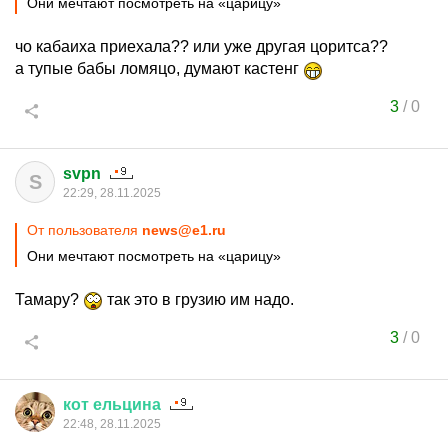
Они мечтают посмотреть на «царицу»
чо кабаиха приехала?? или уже другая цоритса??
а тупые бабы ломяцо, думают кастенг
3
/
0
svpn
S
22:29, 28.11.2025
От пользователя
news@e1.ru
Они мечтают посмотреть на «царицу»
Тамару?
так это в грузию им надо.
3
/
0
кот
ельцина
22:48, 28.11.2025