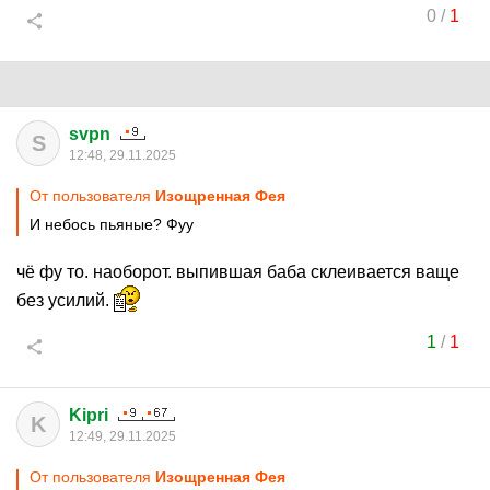
0
/
1
svpn
S
12:48, 29.11.2025
От пользователя
Изощренная Фея
И небось пьяные? Фуу
чё фу то. наоборот. выпившая баба склеивается ваще
без усилий.
1
/
1
Kipri
K
12:49, 29.11.2025
От пользователя
Изощренная Фея