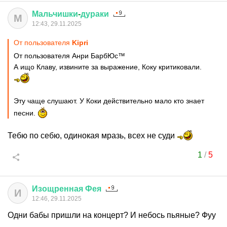
Мальчишки
-
дураки
М
12:43, 29.11.2025
От пользователя
Kipri
От пользователя Анри БарбЮс™
А ищо Клаву, извините за выражение, Коку критиковали.
Эту чаще слушают. У Коки действительно мало кто знает
песни.
Тебю по себю, одинокая мразь, всех не суди
1
/
5
Изощренная
Фея
И
12:46, 29.11.2025
Одни бабы пришли на концерт? И небось пьяные? Фуу