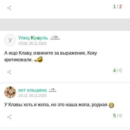
1
/
2
Улиц
K
р
a
уль
У
23:08, 28.11.2025
А ищо Клаву, извините за выражение, Коку
критиковали.
4
/
0
кот
ельцина
23:12, 28.11.2025
У Клавы хоть и жопа, но это наша жопа, родная
5
/
0