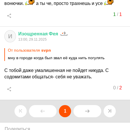
вонючки.
а ты че, просто трахнешь и усе
1
/
1
Изощренная
Фея
И
13:00, 29.11.2025
От пользователя
svpn
мну в городе когда был звал её куда нить погулять
С тобой даже умалишенная не пойдет никуда. С
содомитами общаться- себя не уважать.
0
/
2
1
Поделиться