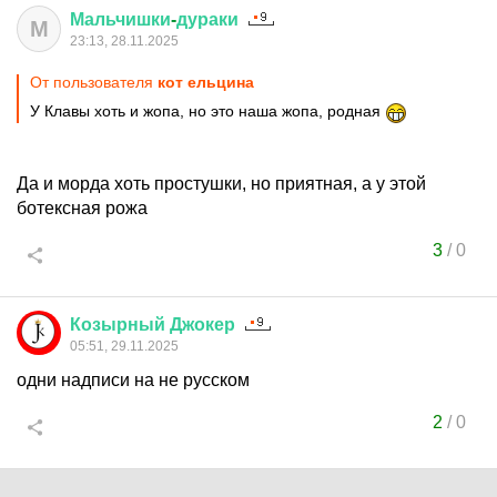
Мальчишки
-
дураки
М
23:13, 28.11.2025
От пользователя
кот ельцина
У Клавы хоть и жопа, но это наша жопа, родная
Да и морда хоть простушки, но приятная, а у этой
ботексная рожа
3
/
0
Козырный
Джокер
05:51, 29.11.2025
одни надписи на не русском
2
/
0