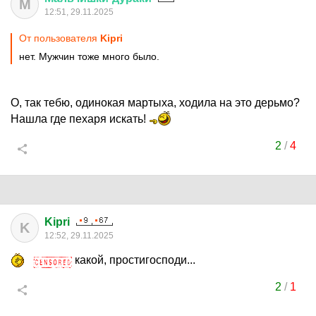
М
12:51, 29.11.2025
От пользователя
Kipri
нет. Мужчин тоже много было.
О, так тебю, одинокая мартыха, ходила на это дерьмо?
Нашла где пехаря искать!
2
/
4
Kipri
K
12:52, 29.11.2025
какой, простигосподи...
2
/
1