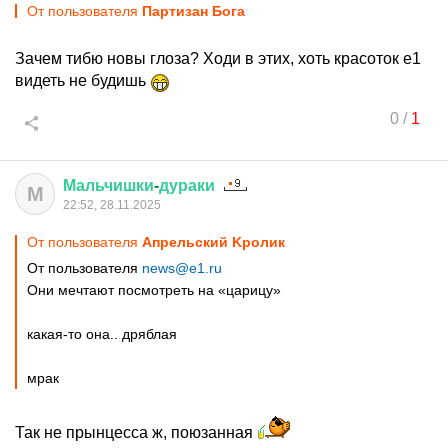
От пользователя
Партизан Бога
Зачем тибю новы глоза? Ходи в этих, хоть красоток е1
видеть не будишь
0
/
1
Мальчишки
-
дураки
М
22:52, 28.11.2025
От пользователя
Aпрельский Kролик
От пользователя
news@e1.ru
Они мечтают посмотреть на «царицу»
какая-то она.. дряблая
мрак
Так не прынцесса ж, поюзанная