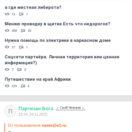
а где местная либерота?
12
1
Меняю проводку в щитке.Есть что недорогое?
458
25
Нужна помощь по электрике в каркасном доме
21
1
Соцсети партнёра. Личная территория или ценная
информация?)
7
0
Путешествие на край Африки.
229
5
Партизан
Бога
П
22:24, 28.11.2025
От пользователя
news@e1.ru