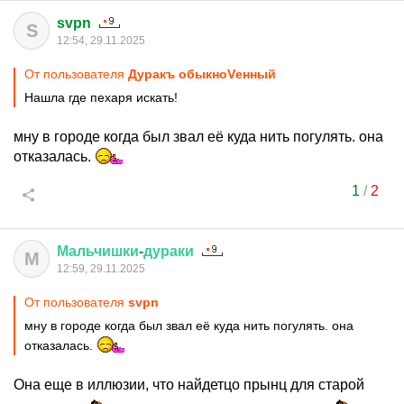
svpn
S
12:54, 29.11.2025
От пользователя
Дуракъ обыкноVенный
Нашла где пехаря искать!
мну в городе когда был звал её куда нить погулять. она
отказалась.
1
/
2
Мальчишки
-
дураки
М
12:59, 29.11.2025
От пользователя
svpn
мну в городе когда был звал её куда нить погулять. она
отказалась.
Она еще в иллюзии, что найдетцо прынц для старой