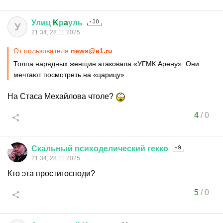
Улиц
K
р
a
уль
У
21:34, 28.11.2025
От пользователя
news@e1.ru
Толпа нарядных женщин атаковала «УГМК Арену». Они
мечтают посмотреть на «царицу»
На Стаса Мехайлова чтоле?
4
/
0
Скальный
психоделический
гекко
21:34, 28.11.2025
Кто эта простигосподи?
5
/
0