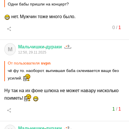
Одни бабы пришли на концерт?
нет. Мужчин тоже много было.
0
/
1
Мальчишки
-
дураки
М
12:50, 29.11.2025
От пользователя
svpn
чё фу то. наоборот. выпившая баба склеивается ваще без
усилий.
Ну так на их фоне шлюха не может навару нисколько
поиметь!
1
/
1
Мальчишки
-
дураки