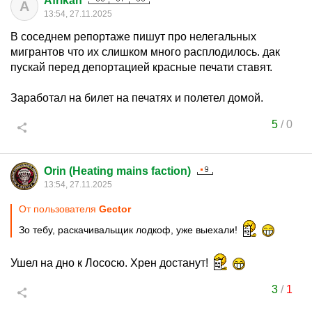
Afrikan
A
13:54, 27.11.2025
В соседнем репортаже пишут про нелегальных
мигрантов что их слишком много расплодилось. дак
пускай перед депортацией красные печати ставят.
Заработал на билет на печатях и полетел домой.
5
/
0
Orin (Heating mains faction)
13:54, 27.11.2025
От пользователя
Gector
Зо тебу, раскачивальщик лодкоф, уже выехали!
Ушел на дно к Лососю. Хрен достанут!
3
/
1