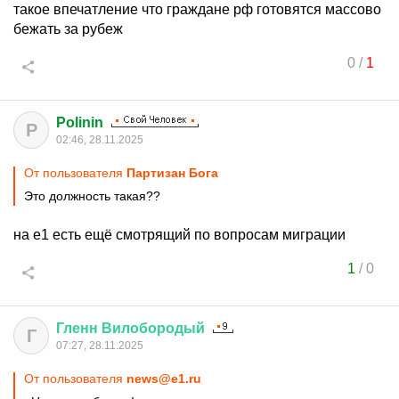
такое впечатление что граждане рф готовятся массово
бежать за рубеж
0
/
1
Polinin
P
02:46, 28.11.2025
От пользователя
Партизан Бога
Это должность такая??
на е1 есть ещё смотрящий по вопросам миграции
1
/
0
Гленн
Вилобородый
Г
07:27, 28.11.2025
От пользователя
news@e1.ru