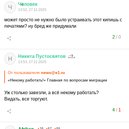
Ч
e
ловек
Ч
13:52, 27.11.2025
может просто не нужно было устраивать этот кипишь с
печатями? ну бред же придумали
2
/
0
Никита
Пустосвятов
Н
13:53, 27.11.2025
От пользователя
news@e1.ru
«Некому работать!» Главная по вопросам миграции
Уж столько завезли, а всё некому работать?
Видать, все торгуют.
4
/
1