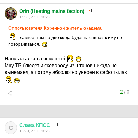
Orin (Heating mains faction)
14:01, 27.11.2025
От пользователя
Коренной житель окадема
Главное, там на дне когда будешь, спиной к иму не
поворачивайся.
Напугал алкаша чекушкой
Мну ТБ блюдет и сковороду из штонов никада не
вынемаед, а потому абсолютно уверен в себю тылах
2
/
0
Слава
КПСС
С
16:28, 27.11.2025