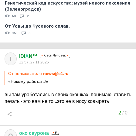
Генетический код искусства: музей нового поколения
(Зеленоградск)
60
2
От Усвы до Чусового сплав.
365
5
IDI
А
N™
I
12:57, 27.11.2025
От пользователя
news@e1.ru
«Некому работать!»
вы там уработались в своих окошках, понимаю. ставить
печать - это вам не то...это не в носу ковырять
2
/
0
око
саурона
О