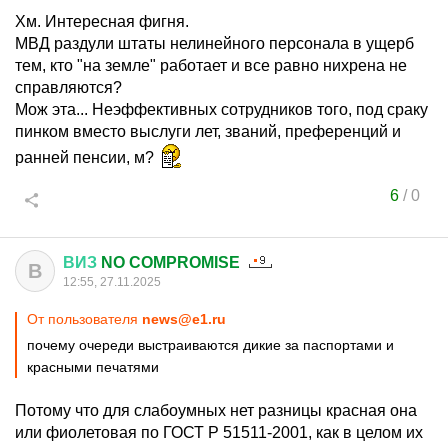
Хм. Интересная фигня.
МВД раздули штаты нелинейного персонала в ущерб
тем, кто "на земле" работает и все равно нихрена не
справляются?
Мож эта... Неэффективных сотрудников того, под сраку
пинком вместо выслуги лет, званий, преференций и
ранней пенсии, м?
6
/
0
ВИЗ
NO COMPROMISE
В
12:55, 27.11.2025
От пользователя
news@e1.ru
почему очереди выстраиваются дикие за паспортами и
красными печатями
Потому что для слабоумных нет разницы красная она
или фиолетовая по ГОСТ Р 51511-2001, как в целом их