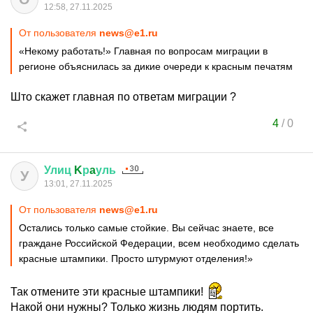
12:58, 27.11.2025
От пользователя
news@e1.ru
«Некому работать!» Главная по вопросам миграции в
регионе объяснилась за дикие очереди к красным печатям
Што скажет главная по ответам миграции ?
4
/
0
Улиц
K
р
a
уль
У
13:01, 27.11.2025
От пользователя
news@e1.ru
Остались только самые стойкие. Вы сейчас знаете, все
граждане Российской Федерации, всем необходимо сделать
красные штампики. Просто штурмуют отделения!»
Так отмените эти красные штампики!
Накой они нужны? Только жизнь людям портить.