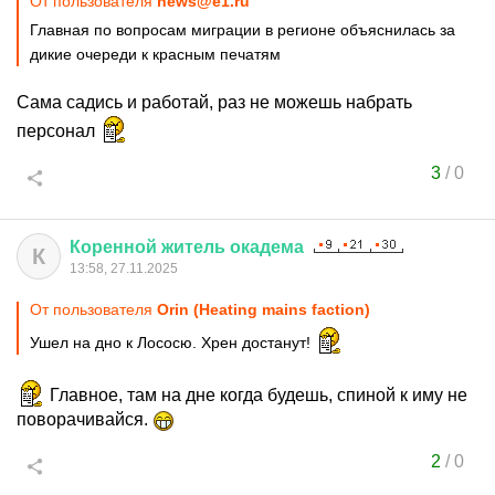
От пользователя
news@e1.ru
Главная по вопросам миграции в регионе объяснилась за
дикие очереди к красным печатям
Сама садись и работай, раз не можешь набрать
персонал
3
/
0
Коренной
житель
окадема
К
13:58, 27.11.2025
От пользователя
Orin (Heating mains faction)
Ушел на дно к Лососю. Хрен достанут!
Главное, там на дне когда будешь, спиной к иму не
поворачивайся.
2
/
0