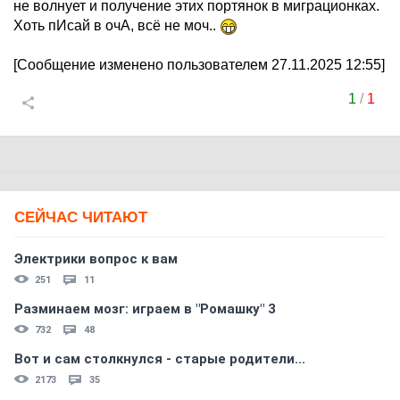
не волнует и получение этих портянок в миграционках.
Хоть пИсай в очА, всё не моч..
[Сообщение изменено пользователем 27.11.2025 12:55]
1
/
1
СЕЙЧАС ЧИТАЮТ
Электрики вопрос к вам
251
11
Разминаем мозг: играем в "Ромашку" 3
732
48
Вот и сам столкнулся - старые родители...
2173
35