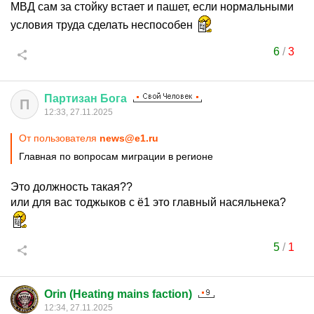
МВД сам за стойку встает и пашет, если нормальными
условия труда сделать неспособен
6
/
3
Партизан
Бога
П
12:33, 27.11.2025
От пользователя
news@e1.ru
Главная по вопросам миграции в регионе
Это должность такая??
или для вас тоджыков с ё1 это главный насяльнека?
5
/
1
Orin (Heating mains faction)
12:34, 27.11.2025