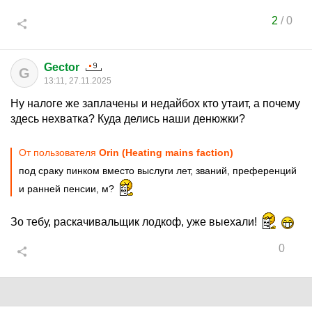
2
/
0
Gector
G
13:11, 27.11.2025
Ну налоге же заплачены и недайбох кто утаит, а почему
здесь нехватка? Куда делись наши денюжки?
От пользователя
Orin (Heating mains faction)
под сраку пинком вместо выслуги лет, званий, преференций
и ранней пенсии, м?
Зо тебу, раскачивальщик лодкоф, уже выехали!
0