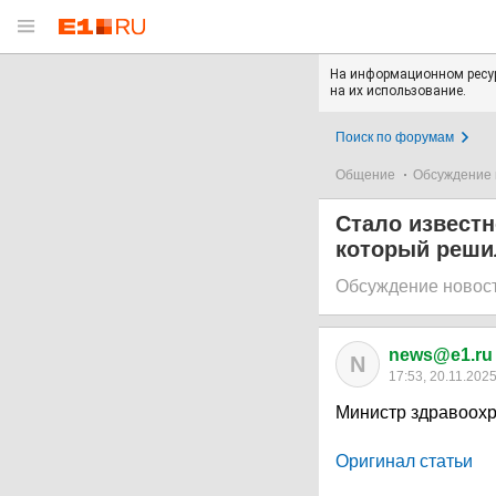
На информационном ресур
на их использование.
Поиск по форумам
Общение
Обсуждение 
Стало известн
который реши
Обсуждение новос
news@e1.ru
N
17:53, 20.11.202
Министр здравоохр
Оригинал статьи