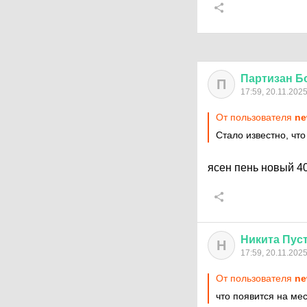
Партизан
Б
П
17:59, 20.11.202
От пользователя
ne
Стало известно, чт
ясен пень новый 
Никита
Пус
Н
17:59, 20.11.202
От пользователя
ne
что появится на ме