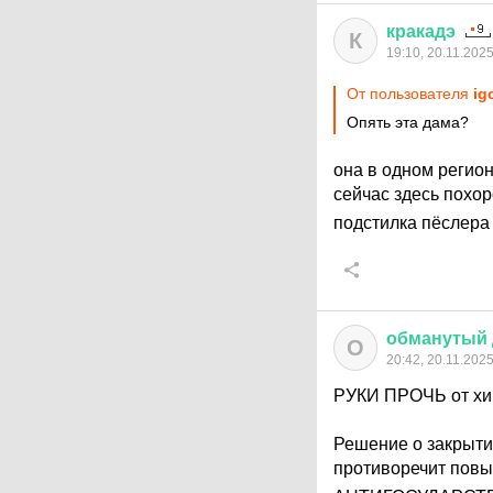
кракадэ
К
19:10, 20.11.202
От пользователя
ig
Опять эта дама?
она в одном регио
сейчас здесь похо
подстилка пёслер
обманутый
О
20:42, 20.11.202
РУКИ ПРОЧЬ от хим
Решение о закрыт
противоречит повы