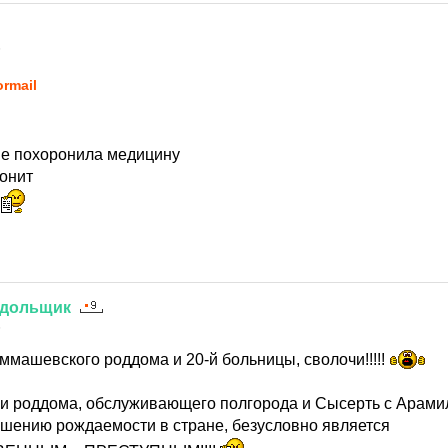
5
ormail
не похоронила медицину
ронит
а
дольщик
5
машевского роддома и 20-й больницы, сволочи!!!!!
ии роддома, обслуживающего полгорода и Сысерть с Ар
шению рождаемости в стране, безусловно является