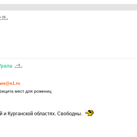
5
Урала
5
ws@e1.ru
ефицита мест для рожениц
й и Курганской областях. Свободны.