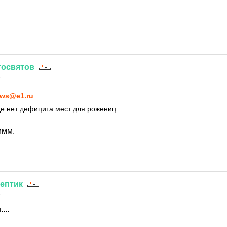
тосвятов
5
ws@e1.ru
оде нет дефицита мест для рожениц
ммм.
ептик
5
...