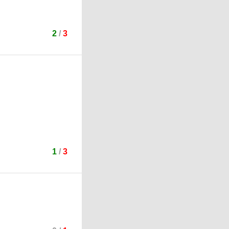
2
/
3
1
/
3