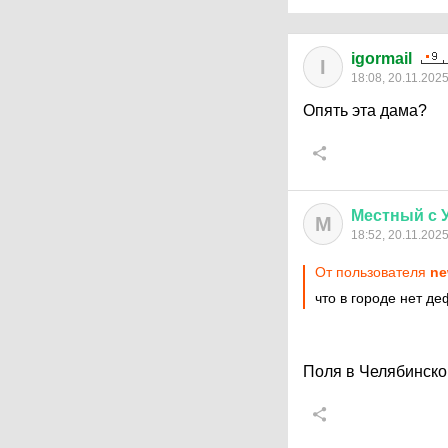
igormail
I
18:08, 20.11.202
Опять эта дама?
Местный
с
М
18:52, 20.11.202
От пользователя
ne
что в городе нет д
Поля в Челябинско