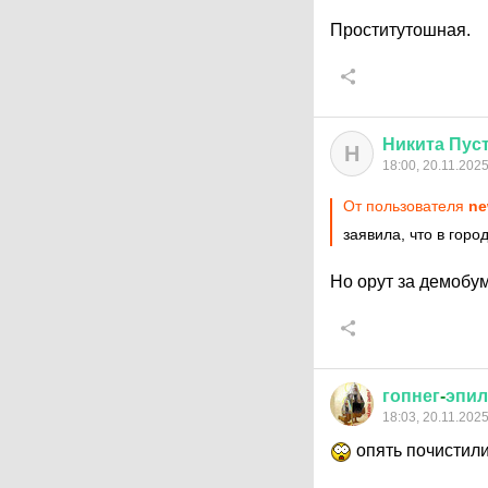
Проститутошная.
Никита
Пус
Н
18:00, 20.11.202
От пользователя
ne
заявила, что в гор
Но орут за демобу
гопнег
-
эпил
18:03, 20.11.202
опять почистили.