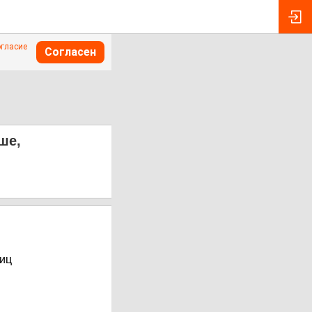
огласие
Согласен
ше,
ниц