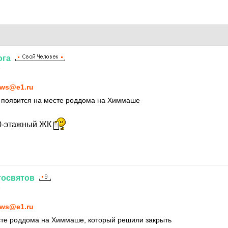
ога
5
ws@e1.ru
о появится на месте роддома на Химмаше
40-этажный ЖК
тосвятов
5
ws@e1.ru
сте роддома на Химмаше, который решили закрыть