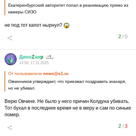
Екатеринбургский авторитет попал в реанимацию прямо из
камеры СИЗО
не под тот капот нырнул?
2
/
0
Дино
Z
ав
p
14:50, 17.11.2025
От пользователя
news@e1.ru
Овчинников утверждает, что приезжал поздравить знахаря,
но не убивал.
Верю Овчине. Не было у него причин Колдуна убивать.
Тот бухал в последнее время не в меру и сам по синьке
помер.
2
/
3