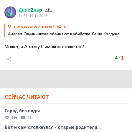
Дино
Z
ав
p
14:51, 17.11.2025
От пользователя
news@e1.ru
Андрея Овчинникова обвиняют в убийстве Леши Колдуна
Может, и Антону Симакова тоже он?
4
/
1
СЕЙЧАС ЧИТАЮТ
Город без воды
349
16
Вот и сам столкнулся - старые родители...