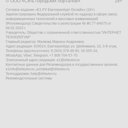
© ООО «Сеть городских порталов»
18+
Сетевое издание «Е1.РУ Екатеринбург Онлайн» (18+)
Зарегистрировано Федеральной службой по надзору в сфере связи,
информационных технологий и массовых коммуникаций
(Роскомнадзор) Свидетельство о регистрации № ФС77-84675 от
06.02.2023 г.
Учредитель: Общество с ограниченной ответственностью "ИНТЕРНЕТ
ТЕХНОЛОГИИ"
Главный редактор: Малкова Марина Андреевна
Адрес редакции: 620014, Екатеринбург, ул. Шейнкмана, 10, 3-й этаж,
Телефоны (круглосуточно): 8 (343) 379-49-95, 34-555-34,
WhatsApp, Viber, Telegram: +7 909 704-57-70
Электронный адрес редакции:
e1@shkulev.ru
Контактные данные для Роскомнадзора и государственных органов:
e1info@shkulev.ru
,
juristekat@shkulev.ru
Техподдержка:
help@shkulev.ru
Рекомендательные системы