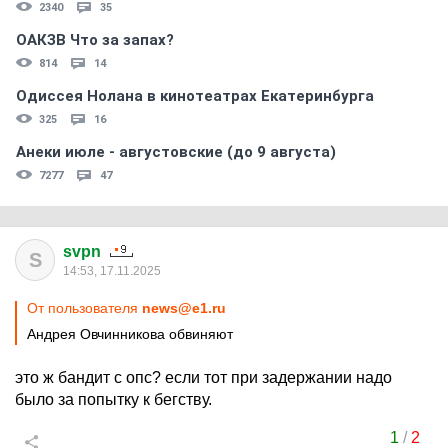
2340
35
ОАКЗВ Что за запах?
814
14
Одиссея Нолана в кинотеатрах Екатеринбурга
325
16
Анеки июле - августовские (до 9 августа)
7277
47
svpn
S
14:53, 17.11.2025
От пользователя
news@e1.ru
Андрея Овчинникова обвиняют
это ж бандит с опс? если тот при задержании надо
было за попытку к бегству.
1
/
2