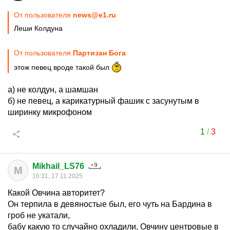
От пользователя
news@e1.ru
Леши Колдуна
От пользователя
Партизан Бога
этож певец вроде такой был
а) не колдун, а шамшан
б) не певец, а карикатурный фашик с засунутым в
ширинку микрофоном
1
/
3
Mikhail_LS76
M
16:31, 17.11.2025
Какой Овчина авторитет?
Он терпила в девяностые был, его чуть на Бардина в
гроб не укатали,
бабу какую то случайно охладили, Овчину центровые в