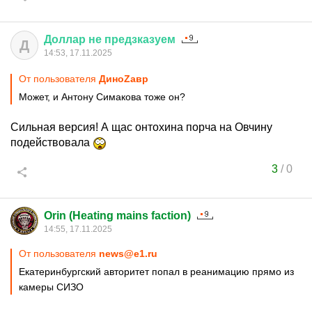
Доллар
не
предзказуем
Д
14:53, 17.11.2025
От пользователя
ДиноZавp
Может, и Антону Симакова тоже он?
Сильная версия! А щас онтохина порча на Овчину
подействовала
3
/
0
Orin (Heating mains faction)
14:55, 17.11.2025
От пользователя
news@e1.ru
Екатеринбургский авторитет попал в реанимацию прямо из
камеры СИЗО