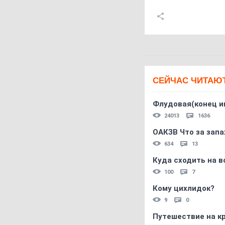
СЕЙЧАС ЧИТАЮ
Флудовая(конец и
24013
1636
ОАКЗВ Что за запа
634
13
Куда сходить на в
100
7
Кому цихлидок?
9
0
Путешествие на кр