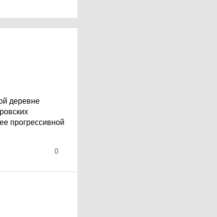
ой деревне
еровских
ее прогрессивной
0