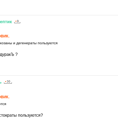
ептик
5
ВИК.
хозаны и дегенераты пользуются
 дуракЪ ?
ь
5
ВИК.
ются
истократы пользуются?