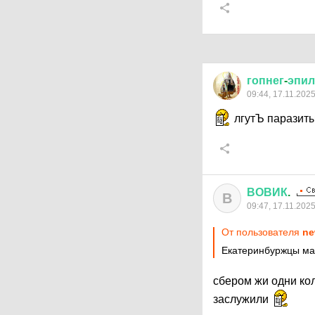
гопнег
-
эпил
09:44, 17.11.202
лгутЪ паразиты
ВОВИК
.
В
09:47, 17.11.202
От пользователя
ne
Екатеринбуржцы ма
сбером жи одни ко
заслужили