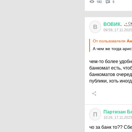
182
5
ВОВИК
.
В
09:59, 17.11.202
От пользователя
А
А чем же тогда ари
чем-то более удоб
банкомат есть, что
банкоматов очеред
публики, хоть ино
Партизан
Б
П
10:26, 17.11.202
чо за банк то?? Сб