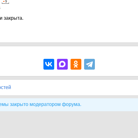
5
и закрыта.
остей
емы закрыто модератором форума.