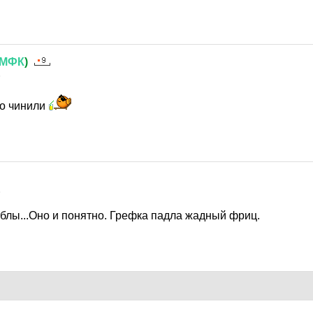
МФК
)
5
но чинили
5
аблы...Оно и понятно. Грефка падла жадный фриц.