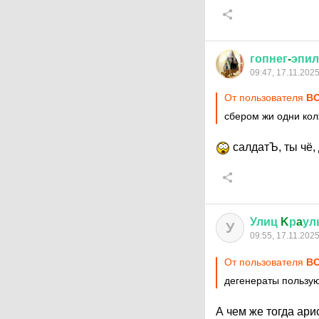
гопнег
-
эпил
09:47, 17.11.202
От пользователя
ВО
сбером жи одни кол
салдатЪ, ты чё,
Улиц
K
р
a
ул
У
09:55, 17.11.202
От пользователя
ВО
дегенераты пользу
А чем же тогда ар