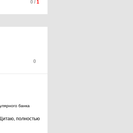
0
/
1
0
улярного банка
 Щитаю, полностью