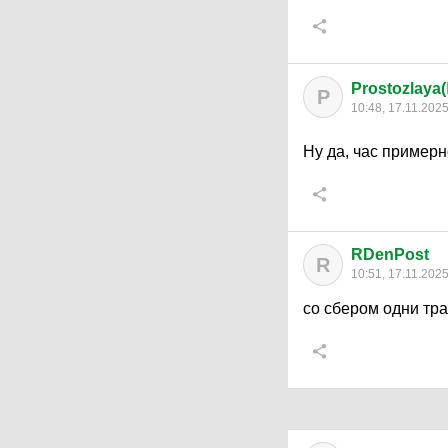
Prostozlaya(
P
10:48, 17.11.202
Ну да, час пример
RDenPost
R
10:51, 17.11.202
со сбером одни тр