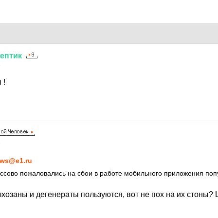
ептик
5
 !
5
ws@e1.ru
ссово пожаловались на сбои в работе мобильного приложения поп
лхозаны и дегенераты пользуются, вот не пох на их стоны?