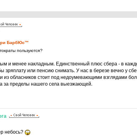
5
нри БарбЮс™
стократы пользуются?
ным и менее накладным. Единственный плюс сбера - в кажд
бы зряплату или пенсию снимать. У нас в березе вечно у сб
и из обласников стоит под недоумевающими взглядами бол
гда за пределы нашего села выезжающей.
ога
5
ер небось?