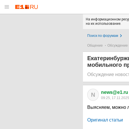
На информационном ресур
на их использование.
Поиск по форумам
Общение
Обсуждение 
Екатеринбурж
мобильного п
Обсуждение новос
news@e1.ru
N
09:25, 17.11.202
Выясняем, можно л
Оригинал статьи