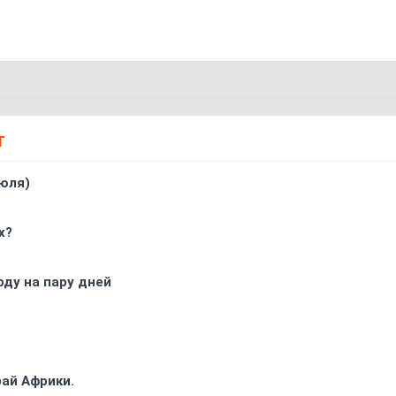
Т
юля)
х?
оду на пару дней
ай Африки.