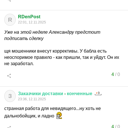
RDenPost
R
22:01, 12.11.2025
Уже на этой неделе Александру предстоит
подписать сделку
щя мошенники внесут коррективы. У бабла есть
неоспоримое правило - как пришли, так и уйдут. Он их
не заработал.
4
/
0
Заказчики
доставки
-
конченные
З
23:36, 12.11.2025
странная работа для невидящего...ну хоть не
дальнобойщик, и ладно
4
/
0