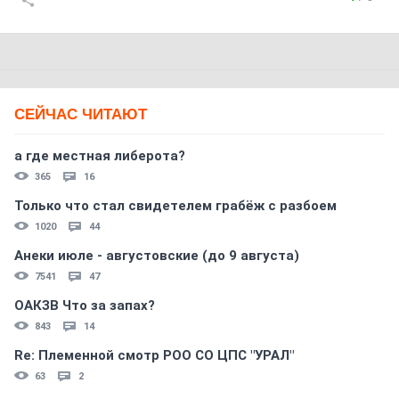
СЕЙЧАС ЧИТАЮТ
а где местная либерота?
365
16
Только что стал свидетелем грабёж с разбоем
1020
44
Анеки июле - августовские (до 9 августа)
7541
47
ОАКЗВ Что за запах?
843
14
Re: Племеннoй смoтр РOO CO ЦПС "УРАЛ"
63
2