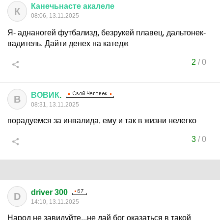
Канечьнасте
акалеле
К
08:06, 13.11.2025
Я- аднаногей футбализд, безрукей плавец, дальтонек-
вадитель. Дайти денех на катедж
2
/
0
ВОВИК
.
В
08:31, 13.11.2025
порадуемся за инвалида, ему и так в жизни нелегко
3
/
0
driver 300
D
14:10, 13.11.2025
Народ не завидуйте...не дай бог оказаться в такой