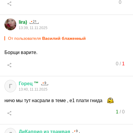
0
lira)
13:39, 11.11.2025
От пользователя
Василий блаженный
Борщи варите.
0
/
1
Горец
™
Г
13:40, 11.11.2025
ничо мы тут насрали в теме , е1 плати гнида
1
/
0
ДиКаприо
из
трамвая