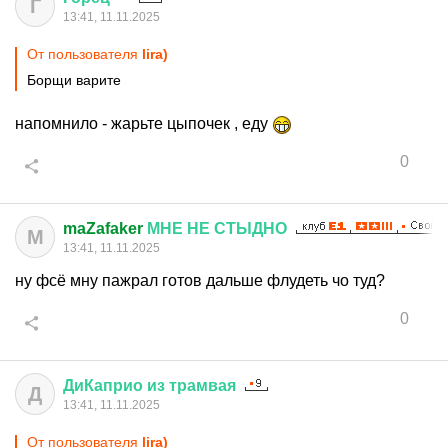
Г
13:41, 11.11.2025
От пользователя
lira)
Борщи варите
напомнило - жарьте цыпочек , еду
0
maZafaker
МНЕ
НЕ
СТЫДНО
M
13:41, 11.11.2025
ну фсё мну пажрал готов дальше флудеть чо туд?
0
ДиКаприо
из
трамвая
Д
13:41, 11.11.2025
От пользователя
lira)