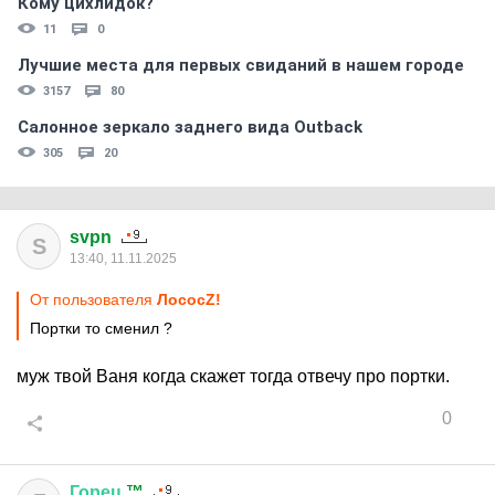
Кому цихлидок?
11
0
Лучшие места для первых свиданий в нашем городе
3157
80
Салонное зеркало заднего вида Outback
305
20
svpn
S
13:40, 11.11.2025
От пользователя
ЛососZ!
Портки то сменил ?
муж твой Ваня когда скажет тогда отвечу про портки.
0
Горец
™