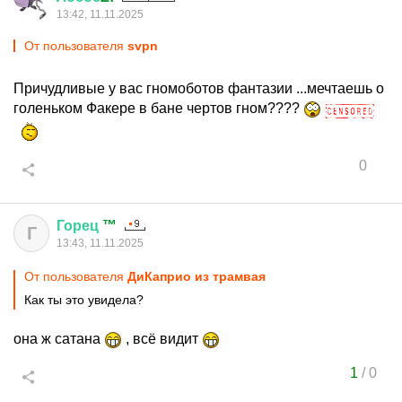
13:42, 11.11.2025
От пользователя
svpn
Причудливые у вас гномоботов фантазии ...мечтаешь о
голеньком Факере в бане чертов гном????
0
Горец
™
Г
13:43, 11.11.2025
От пользователя
ДиКаприо из трамвая
Как ты это увидела?
она ж сатана
, всё видит
1
/
0