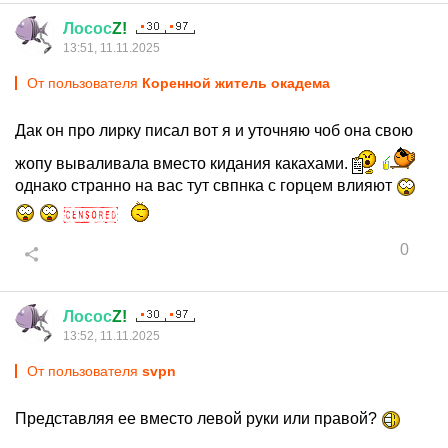
Лосос
Z!
13:51, 11.11.2025
От пользователя
Коренной житель окадема
Дак он про лирку писал вот я и уточняю чоб она свою
жопу вываливала вместо кидания какахами.
однако странно на вас тут свпнка с горцем влияют
0
Лосос
Z!
13:52, 11.11.2025
От пользователя
svpn
Представляя ее вместо левой руки или правой?