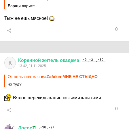
Борщи варите.
Тыж не ешь мясное!
0
Коренной
житель
окадема
К
13:42, 11.11.2025
От пользователя
maZafaker МНЕ НЕ СТЫДНО
чо туд?
Вялое перекидывание козьими какахами.
0
Лосос
Z!