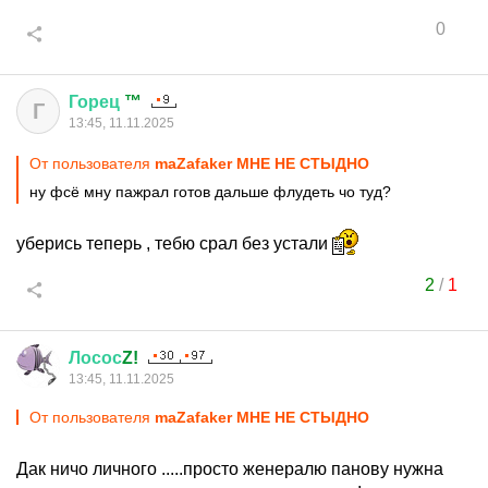
0
Горец
™
Г
13:45, 11.11.2025
От пользователя
maZafaker МНЕ НЕ СТЫДНО
ну фсё мну пажрал готов дальше флудеть чо туд?
уберись теперь , тебю срал без устали
2
/
1
Лосос
Z!
13:45, 11.11.2025
От пользователя
maZafaker МНЕ НЕ СТЫДНО
Дак ничо личного .....просто женералю панову нужна