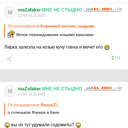
maZafaker
МНЕ
НЕ
СТЫДНО
M
13:43, 11.11.2025
От пользователя
Коренной житель окадема
Вялое перекидывание козьими какахами.
Лирка залезла на козью кучу говна и мечет его
2
/
0
maZafaker
МНЕ
НЕ
СТЫДНО
M
13:44, 11.11.2025
От пользователя
ЛососZ!
о голеньком Факере в бане
вы чо тут удумали содомиты?