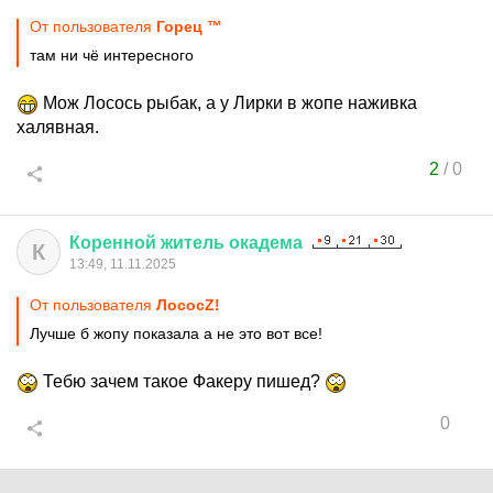
От пользователя
Горец ™
там ни чё интересного
Мож Лосось рыбак, а у Лирки в жопе наживка
халявная.
2
/
0
Коренной
житель
окадема
К
13:49, 11.11.2025
От пользователя
ЛососZ!
Лучше б жопу показала а не это вот все!
Тебю зачем такое Факеру пишед?
0