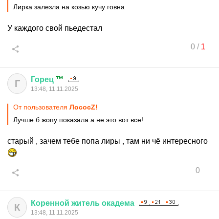
Лирка залезла на козью кучу говна
У каждого свой пьедестал
0
/
1
Горец
™
Г
13:48, 11.11.2025
От пользователя
ЛососZ!
Лучше б жопу показала а не это вот все!
старый , зачем тебе попа лиры , там ни чё интересного
0
Коренной
житель
окадема
К
13:48, 11.11.2025