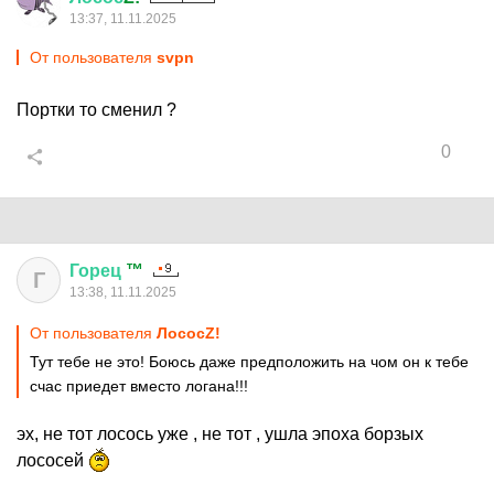
13:37, 11.11.2025
От пользователя
svpn
Портки то сменил ?
0
Горец
™
Г
13:38, 11.11.2025
От пользователя
ЛососZ!
Тут тебе не это! Боюсь даже предположить на чом он к тебе
счас приедет вместо логана!!!
эх, не тот лосось уже , не тот , ушла эпоха борзых
лососей