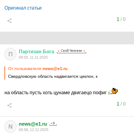
Оригинал статьи
1
/
0
Партизан
Бога
П
08:50, 11.11.2025
От пользователя
news@e1.ru
Свердловскую область надвигается циклон, к
на область пусть хоть цунаме двигаецо пофиг
1
/
0
news@e1.ru
N
00:08, 12.12.2025