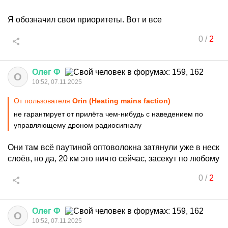
Я обозначил свои приоритеты. Вот и все
0
/
2
Олег
Ф
О
10:52, 07.11.2025
От пользователя
Orin (Heating mains faction)
не гарантирует от прилёта чем-нибудь с наведением по
управляющему дроном радиосигналу
Они там всё паутиной оптоволокна затянули уже в неск
слоёв, но да, 20 км это ничто сейчас, засекут по любому
0
/
2
Олег
Ф
О
10:52, 07.11.2025