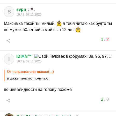
svpn
S
10:49, 07.11.2025
Максимка такой ты милый.
я тебя читаю как будто ты
не мужик 50летний а мой сын 12 лет.
1
/
2
IDI
А
N™
I
10:49, 07.11.2025
От пользователя
maxxx(...)
и даже пенсию получаю
по инвалидности на голову похоже
2
/
0