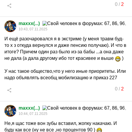
0
/
2
maxxx(...)
10:43, 07.11.2025
И ещё разочаровался я в экстриме (у меня травм буд-
то х з откуда вернулся и даже пенсию получаю). И что в
итоге? Причем один раз было из-за бабы ...а она даже
не дала (а дала другому ибо тот красивее и выше
)
У нас такое общество,что у него иные приоритеты. Или
надо объявлять всеобщ мобилизацию и приказ 227
0
/
2
maxxx(...)
10:44, 07.11.2025
Не,я щас тоже вон зубы вставил, жопку накачаю. И
буду как все (ну не все ,но процентов 90 )