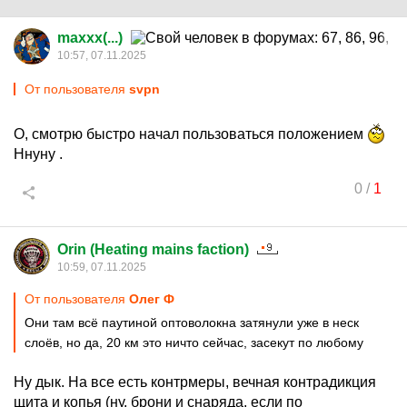
maxxx(...)
10:57, 07.11.2025
От пользователя
svpn
О, смотрю быстро начал пользоваться положением
Ннуну .
0
/
1
Orin (Heating mains faction)
10:59, 07.11.2025
От пользователя
Олег Ф
Они там всё паутиной оптоволокна затянули уже в неск
слоёв, но да, 20 км это ничто сейчас, засекут по любому
Ну дык. На все есть контрмеры, вечная контрадикция
щита и копья (ну, брони и снаряда, если по