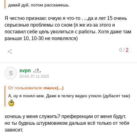
давай дуй, потом расскажешь.
Я честно признаю: очкую я что-то . ...да и лет 15 очень
серьезные проблемы со сном (я же из-за этого и
поставил себе цель уволиться с работы. Хотя даже там
раньше 10, 10-30 не появлялся)
0
/
2
svpn
S
10:43, 07.11.2025
От пользователя
maxxx(...)
А, ну я понял кем. Даже в телегу видео утекло (дубасят там)
хочешь у меня служить? преференции от меня будут.
но ты будешь штурмовиком дальше всё только от тебя
зависит.