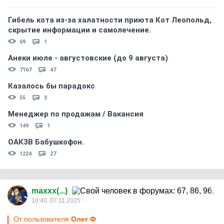
Гибель кота из-за халатности приюта Кот Леопольд,
скрытиe информации и самолечение.
69
1
Анеки июле - августовские (до 9 августа)
7167
47
Казалось бы парадокс
55
3
Менеджер по продажам / Вакансия
149
1
ОАКЗВ Бабушкофон.
1224
27
maxxx(...)
10:40, 07.11.2025
От пользователя
Олег Ф