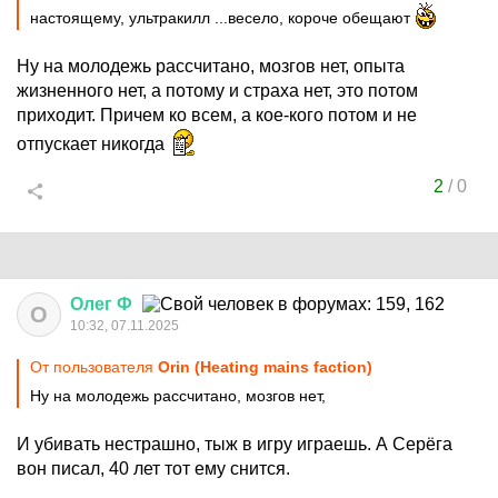
настоящему, ультракилл ...весело, короче обещают
Ну на молодежь рассчитано, мозгов нет, опыта
жизненного нет, а потому и страха нет, это потом
приходит. Причем ко всем, а кое-кого потом и не
отпускает никогда
2
/
0
Олег
Ф
О
10:32, 07.11.2025
От пользователя
Orin (Heating mains faction)
Ну на молодежь рассчитано, мозгов нет,
И убивать нестрашно, тыж в игру играешь. А Серёга
вон писал, 40 лет тот ему снится.