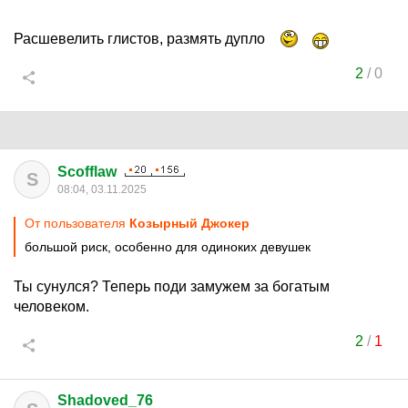
Расшевелить глистов, размять дупло
2
/
0
Scofflaw
S
08:04, 03.11.2025
От пользователя
Козырный Джокер
большой риск, особенно для одиноких девушек
Ты сунулся? Теперь поди замужем за богатым
человеком.
2
/
1
Shadoved_76