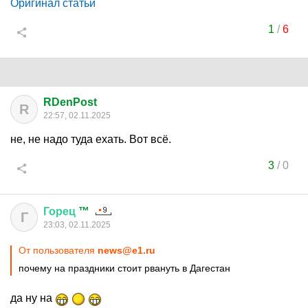
Оригинал статьи
1
/
6
RDenPost
R
22:57, 02.11.2025
не, не надо туда ехать. Вот всё.
3
/
0
Горец
™
Г
23:03, 02.11.2025
От пользователя
news@e1.ru
почему на праздники стоит рвануть в Дагестан
да ну на