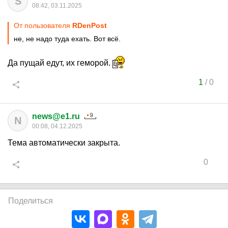
S
08:42, 03.11.2025
От пользователя
RDenPost
не, не надо туда ехать. Вот всё.
Да пущай едут, их геморой.
1
/
0
news@e1.ru
N
00:08, 04.12.2025
Тема автоматически закрыта.
0
Поделиться