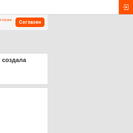
огласие
Согласен
т создала