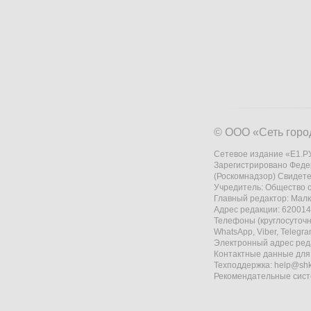
© ООО «Сеть горо
Сетевое издание «Е1.РУ
Зарегистрировано Феде
(Роскомнадзор) Свидете
Учредитель: Общество
Главный редактор: Мал
Адрес редакции: 620014,
Телефоны (круглосуточно
WhatsApp, Viber, Telegr
Электронный адрес ред
Контактные данные для
Техподдержка:
help@shk
Рекомендательные сис