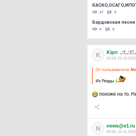
КАСКО,ОСАГО,ИПО
27
0
Бардовская песня
4
0
Kipri
K
23:28, 22.10.202
От пользователя
Ме
Из Ревды
похоже на то. Н
news@e1.ru
N
00:09, 23.11.202