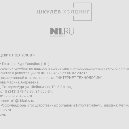
дских порталов»
 Екатеринбург Онлайн» (18+)
ральной службой по надзору в сфере связи, информационных технологий и 
льство о регистрации № ФС77-84675 от 06.02.2023 г.
 с ограниченной ответственностью "ИНТЕРНЕТ ТЕХНОЛОГИИ"
кова Марина Андреевна
 Екатеринбург, ул. Шейнкмана, 10, 3-й этаж,
): 8 (343) 379-49-95, 34-555-34,
am: +7 909 704-57-70
акции:
e1@shkulev.ru
 Роскомнадзора и государственных органов:
e1info@shkulev.ru
,
juristekat@shku
ulev.ru
темы