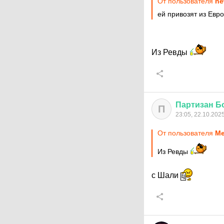
От пользователя
ne
ей привозят из Евр
Из Ревды
Партизан
Б
П
23:05, 22.10.202
От пользователя
Ме
Из Ревды
с Шали