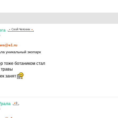
ога
5
ws@e1.ru
ала уникальный экопарк
ер тоже ботаником стал
 травы
ек занят
Урала
5