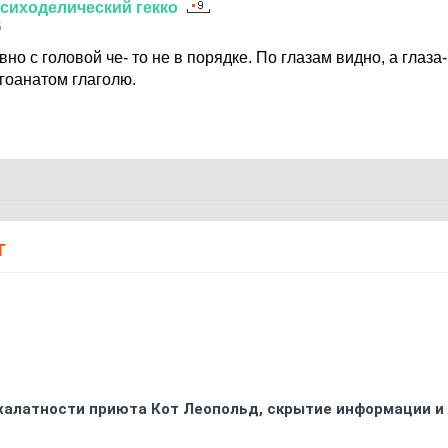
сиходелический
гекко
5
но с головой че- то не в порядке. По глазам видно, а глаза-
гоанатом глаголю.
Т
 халатности приюта Кот Леопольд, скрытиe информации и