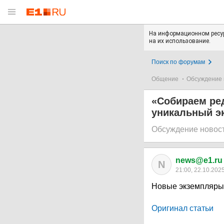
На информационном ресур
на их использование.
Поиск по форумам
Общение
Обсуждение 
«Собираем ред
уникальный э
Обсуждение новос
news@e1.ru
N
21:00, 22.10.202
Новые экземпляры 
Оригинал статьи