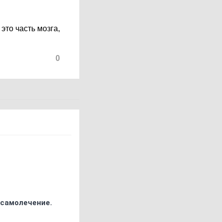
 это часть мозга,
0
 самолечение.