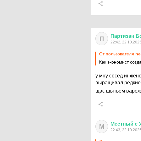
Партизан
Б
П
22:42, 22.10.202
От пользователя
ne
Как экономист созд
у мну сосед инжен
выращивал редкие
щас шытьем вареж
Местный
с
М
22:43, 22.10.202