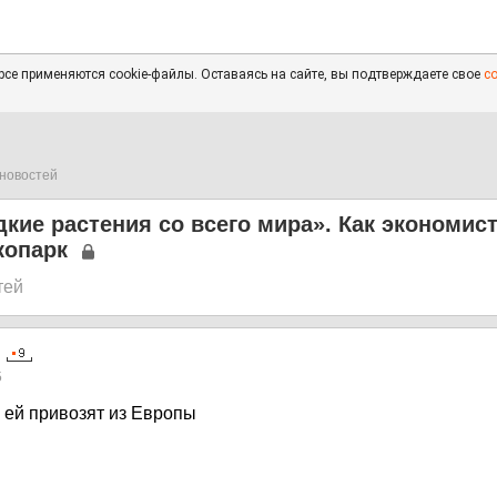
се применяются cookie-файлы. Оставаясь на сайте, вы подтверждаете свое
с
новостей
кие растения со всего мира». Как экономис
копарк
тей
5
ей привозят из Европы