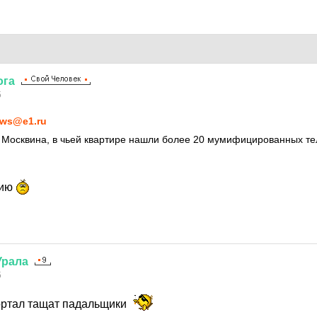
ога
5
ws@e1.ru
 Москвина, в чьей квартире нашли более 20 мумифицированных те
лию
Урала
5
ортал тащат падальщики