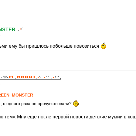
NSTER
5
ьми ему бы пришлось побольше повозиться
5
REEN_MONSTER
и, с одного раза не прочувствовали?
ю тему. Мну еще после первой новости детские мумии в ко