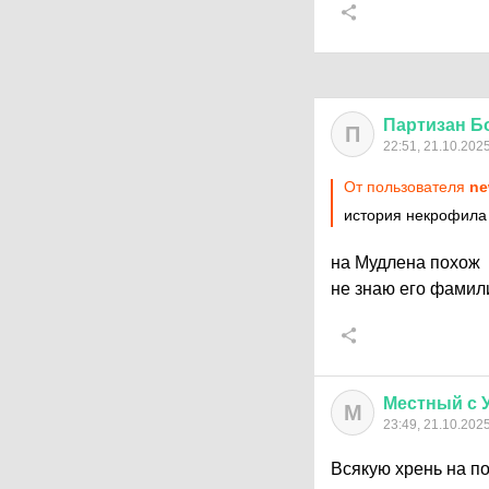
Партизан
Б
П
22:51, 21.10.202
От пользователя
ne
история некрофила
на Мудлена похож
не знаю его фами
Местный
с
М
23:49, 21.10.202
Всякую хрень на п