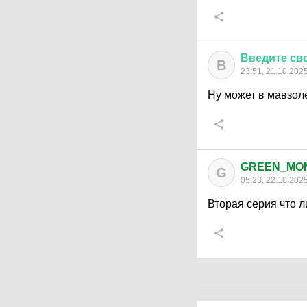
Введите
св
В
23:51, 21.10.202
Ну может в мавзоле
GREEN_MO
G
05:23, 22.10.202
Вторая серия что л