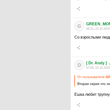
GREEN_MO
G
06:21, 22.10.202
Со взрослыми люд
[ Dr. Andy ]
D
07:05, 22.10.202
От пользователя
G
Вторая серия что л
Ешка любит трупну