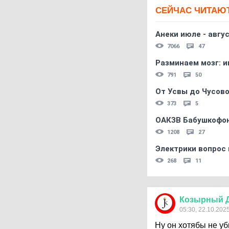
СЕЙЧАС ЧИТАЮ
Анеки июле - авгус
7066
47
Разминаем мозг: и
791
50
От Усвы до Чусово
373
5
ОАКЗВ Бабушкофон
1208
27
Электрики вопрос 
268
11
Козырный
05:30, 22.10.202
Ну он хотябы не уб