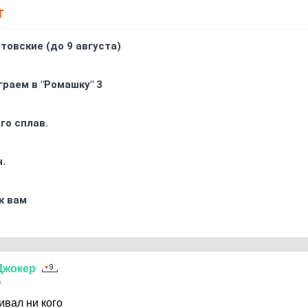
Т
товские (до 9 августа)
граем в "Ромашку" 3
го сплав.
.
к вам
Джокер
5
ивал ни кого