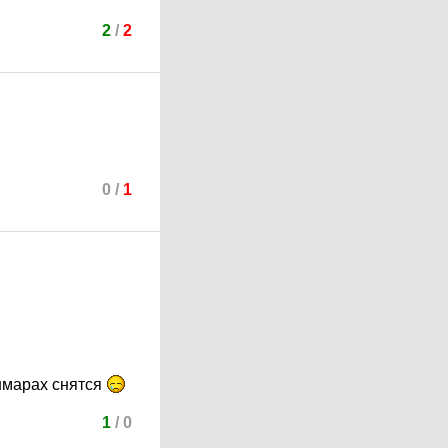
2
/
2
0
/
1
шмарах снятся
1
/
0