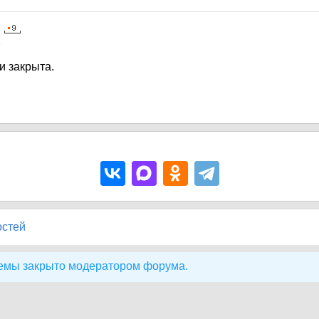
5
и закрыта.
остей
емы закрыто модератором форума.