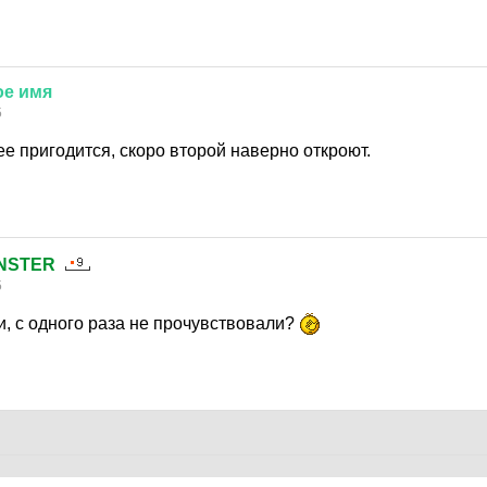
ое
имя
5
е пригодится, скоро второй наверно откроют.
NSTER
5
и, с одного раза не прочувствовали?