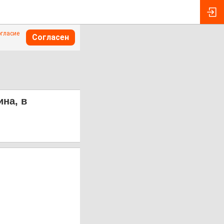
огласие
Согласен
на, в