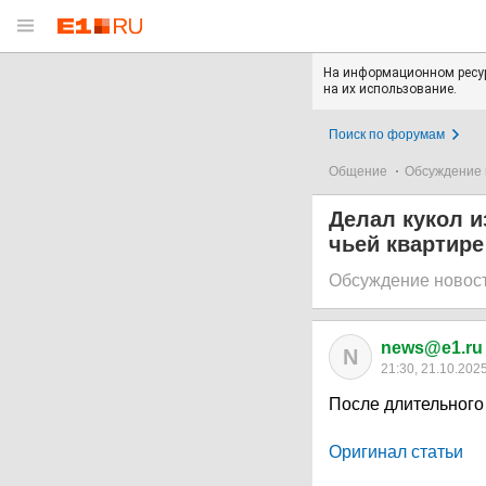
На информационном ресур
на их использование.
Поиск по форумам
Общение
Обсуждение 
Делал кукол и
чьей квартир
Обсуждение новос
news@e1.ru
N
21:30, 21.10.202
После длительного
Оригинал статьи