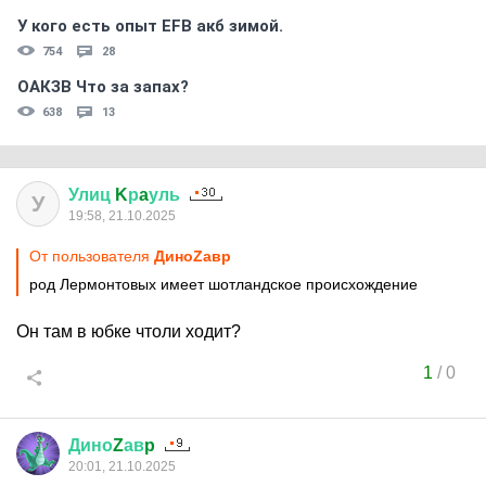
У кого есть опыт EFB акб зимой.
754
28
ОАКЗВ Что за запах?
638
13
Улиц
K
р
a
уль
У
19:58, 21.10.2025
От пользователя
ДиноZавp
род Лермонтовых имеет шотландское происхождение
Он там в юбке чтоли ходит?
1
/
0
Дино
Z
ав
p
20:01, 21.10.2025