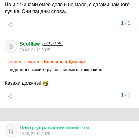
Но и с Чичами емел дело и не мало, с дагами намного
лучше. Они пацаны слова.
1
/
1
Scofflaw
S
20:43, 21.10.2025
От пользователя
Козырный Джокер
недолжны всякие грузины снимать такое кино
Казахи должны!
1
/
0
Ц
e
нтр
управления
помётом
Ц
20:45, 21.10.2025