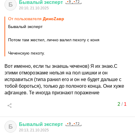
Бывалый
эксперт
Б
20:10, 21.10.2025
От пользователя
ДиноZавp
Бывалый эксперт
Потом там жестил, лично валил пехоту с коня
Чеченскую пехоту.
Вот именно, если ты знаешь чеченов) Я их знаю.С
этими отморозкаме нельзя на пол шишки и он
исправиться (типа ранил его и он не будет дальше с
тобой бороться), только до полоного конца. Они хуже
афганцев. Те иногда признают поражение
2
/
1
Бывалый
эксперт
Б
20:13, 21.10.2025