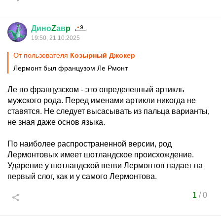
Дино
Z
ав
p
19:50, 21.10.2025
От пользователя
Козырный Джокер
Лермонт был французом Ле Рмонт
Ле во французском - это определенный артикль
мужского рода. Перед именами артикли никогда не
ставятся. Не следует высасывать из пальца варианты,
не зная даже основ языка.
По наиболее распространенной версии, род
Лермонтовых имеет шотландское происхождение.
Ударение у шотландской ветви Лермонтов падает на
первый слог, как и у самого Лермонтова.
1
/
0