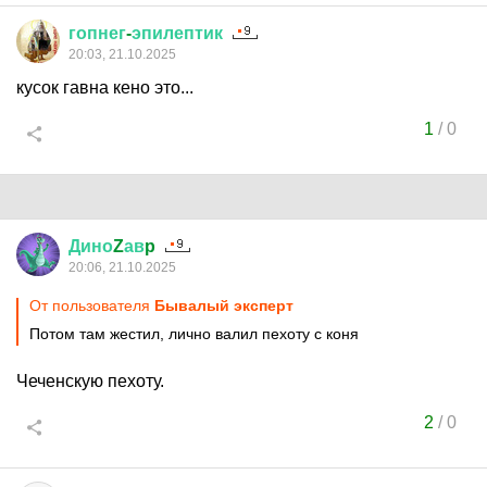
гопнег
-
эпилептик
20:03, 21.10.2025
кусок гавна кено это...
1
/
0
Дино
Z
ав
p
20:06, 21.10.2025
От пользователя
Бывалый эксперт
Потом там жестил, лично валил пехоту с коня
Чеченскую пехоту.
2
/
0