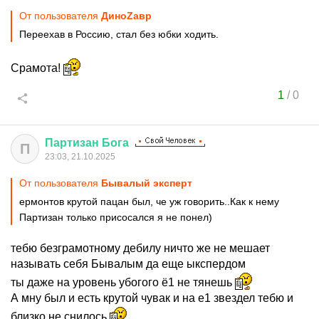
От пользователя
ДиноZавp
Переехав в Россию, стал без юбки ходить.
Срамота!
1
/
0
Партизан
Бога
П
23:03, 21.10.2025
От пользователя
Бывалый эксперт
ермонтов крутой пацан был, че уж говорить..Как к нему
Партизан только присосался я не понел)
тебю безграмотному дебилу ничто же не мешает
называть себя Бывалым да еще ыкспердом
ты даже на уровень убогого ё1 не тянешь
А мну был и есть крутой чувак и на е1 звездел тебю и
близко не снилось