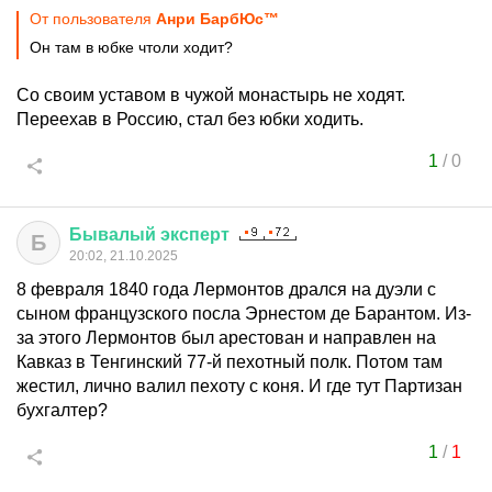
От пользователя
Анри БарбЮс™
Он там в юбке чтоли ходит?
Со своим уставом в чужой монастырь не ходят.
Переехав в Россию, стал без юбки ходить.
1
/
0
Бывалый
эксперт
Б
20:02, 21.10.2025
8 февраля 1840 года Лермонтов дрался на дуэли с
сыном французского посла Эрнестом де Барантом. Из-
за этого Лермонтов был арестован и направлен на
Кавказ в Тенгинский 77-й пехотный полк. Потом там
жестил, лично валил пехоту с коня. И где тут Партизан
бухгалтер?
1
/
1