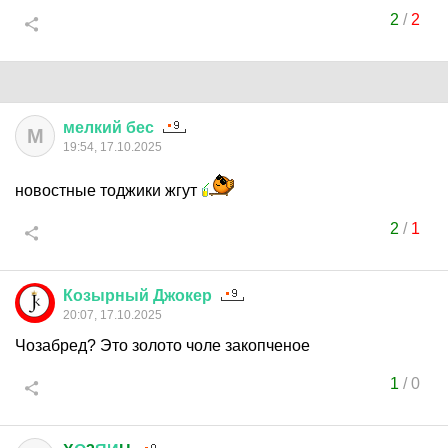
2
/
2
мелкий
бес
М
19:54, 17.10.2025
новостные тоджики жгут
2
/
1
Козырный
Джокер
20:07, 17.10.2025
Чозабред? Это золото чоле закопченое
1
/
0