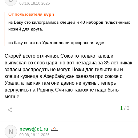
08:16, 18.10.2025
От пользователя
svpn
из Баку сто килограммов клещей и 40 наборов гильотинных
ножей для друга.
из баку везти на Урал железки прекрасная идея.
Скорей всего отличная, Союз то только галоши
выпускал со слов царя, но вот незадача за 35 лет никак
запасы распродать не могут. Ножи для гильотины и
клещи кузнеца в Азербайджан завезли при союзе с
Урала, а так как там они давно не нужны, теперь
вернулись на Родину. Считаю таможне надо быть
мягше.
1
/
0
news@e1.ru
N
00:08, 19.11.2025