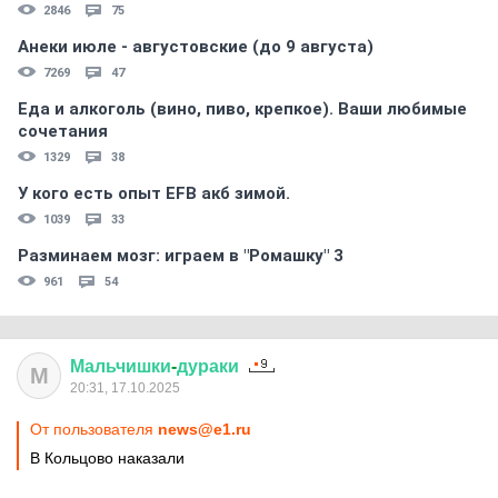
2846
75
Анеки июле - августовские (до 9 августа)
7269
47
Еда и алкоголь (вино, пиво, крепкое). Ваши любимые
сочетания
1329
38
У кого есть опыт EFB акб зимой.
1039
33
Разминаем мозг: играем в "Ромашку" 3
961
54
Мальчишки
-
дураки
М
20:31, 17.10.2025
От пользователя
news@e1.ru
В Кольцово наказали