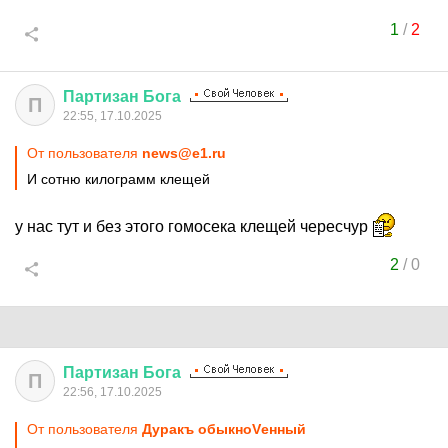
1
/
2
Партизан
Бога
П
22:55, 17.10.2025
От пользователя
news@e1.ru
И сотню килограмм клещей
у нас тут и без этого гомосека клещей чересчур
2
/
0
Партизан
Бога
П
22:56, 17.10.2025
От пользователя
Дуракъ обыкноVенный