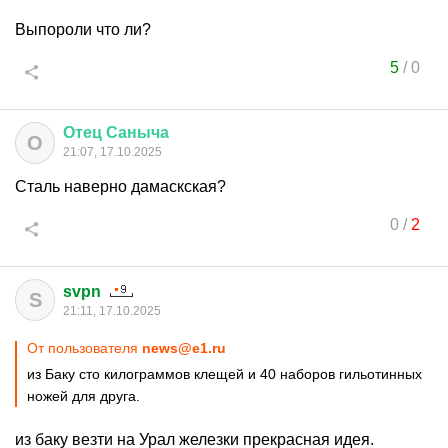
Выпороли что ли?
5
/
0
Отец
Саныча
О
21:07, 17.10.2025
Сталь наверно дамаскская?
0
/
2
svpn
S
21:11, 17.10.2025
От пользователя
news@e1.ru
из Баку сто килограммов клещей и 40 наборов гильотинных
ножей для друга.
из баку везти на Урал железки прекрасная идея.