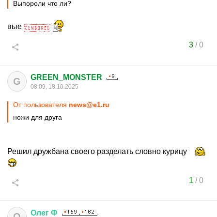
Выпороли что ли?
вые
3
/
0
GREEN_MONSTER
G
08:09, 18.10.2025
От пользователя
news@e1.ru
ножи для друга
Решил дружбана своего разделать словно курицу
1
/
0
Олег
Ф
О