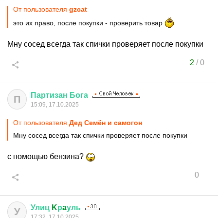
От пользователя
gzcat
это их право, после покупки - проверить товар
Мну сосед всегда так спички проверяет после покупки
2
/
0
Партизан
Бога
П
15:09, 17.10.2025
От пользователя
Дед Семён и самогон
Мну сосед всегда так спички проверяет после покупки
с помощью бензина?
0
Улиц
K
р
a
уль
У
17:32, 17.10.2025