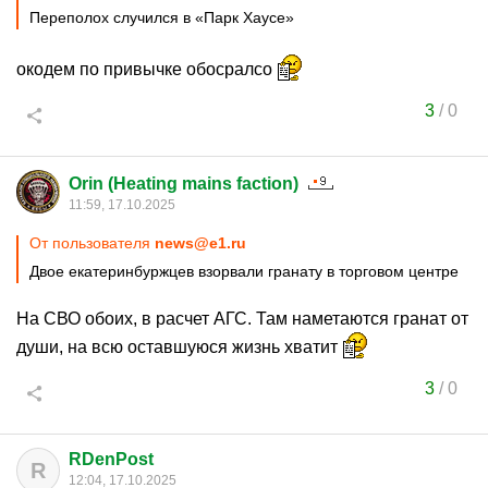
Переполох случился в «Парк Хаусе»
окодем по привычке обосралсо
3
/
0
Orin (Heating mains faction)
11:59, 17.10.2025
От пользователя
news@e1.ru
Двое екатеринбуржцев взорвали гранату в торговом центре
На СВО обоих, в расчет АГС. Там наметаются гранат от
души, на всю оставшуюся жизнь хватит
3
/
0
RDenPost
R
12:04, 17.10.2025