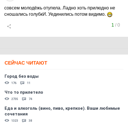
совсем молодёжь отупела. Ладно хоть прилюдно не
сношались голубкИ. Уединились потом видимо.
1
/
0
СЕЙЧАС ЧИТАЮТ
Город без воды
176
11
Что то прилетело
2735
74
Еда и алкоголь (вино, пиво, крепкое). Ваши любимые
сочетания
1323
38