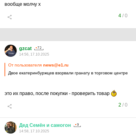
вообще молчу х
4
/
0
gzcat
14:56, 17.10.2025
От пользователя
news@e1.ru
Двое екатеринбуржцев взорвали гранату в торговом центре
это их право, после покупки - проверить товар
2
/
0
Дед
Семён
и
самогон
14:58, 17.10.2025