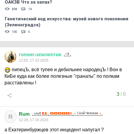
ОАКЗВ Что за запах?
808
14
Генетический код искусства: музей нового поколения
(Зеленоградск)
105
5
гопнег
-
эпилептик
12:05, 17.10.2025
пипецЪ, всё тупее и дебильнее народецЪ ! Вон в
КиБе куда как более полезные "гранаты" по полкам
расставлены !
3
/
0
Rum
R
12:28, 17.10.2025
а Екатеринбуржцев этот инцедент напугал ?