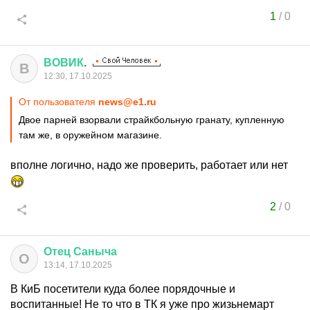
1
/
0
ВОВИК
.
В
12:30, 17.10.2025
От пользователя
news@e1.ru
Двое парней взорвали страйкбольную гранату, купленную
там же, в оружейном магазине.
вполне логично, надо же проверить, работает или нет
2
/
0
Отец
Саныча
О
13:14, 17.10.2025
В КиБ посетители куда более порядочные и
воспитанные! Не то что в ТК я уже про жизьнемарт