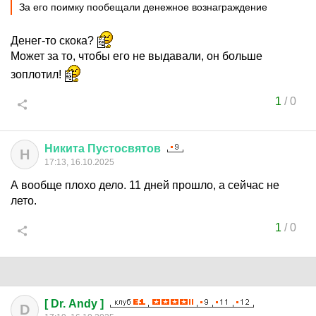
За его поимку пообещали денежное вознаграждение
Денег-то скока?
Может за то, чтобы его не выдавали, он больше
зоплотил!
1
/
0
Никита
Пустосвятов
Н
17:13, 16.10.2025
А вообще плохо дело. 11 дней прошло, а сейчас не
лето.
1
/
0
[ Dr. Andy ]
D