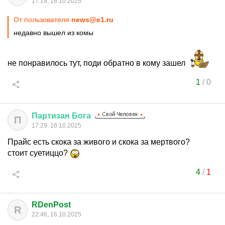
17:19, 16.10.2025
От пользователя
news@e1.ru
недавно вышел из комы
не понравилось тут, поди обратно в кому зашел
1
/
0
Партизан
Бога
П
17:29, 16.10.2025
Прайс есть скока за живого и скока за мертвого?
стоит суетиццо?
4
/
1
RDenPost
R
22:46, 16.10.2025