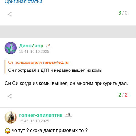
Оригинал статьи
3
/
0
Дино
Z
ав
p
15:41, 16.10.2025
От пользователя
news@e1.ru
Он пострадал в ДТП и недавно вышел из комы
Си Си когда из комы вышел, он многим прикурить дал.
2
/
2
гопнег
-
эпилептик
15:45, 16.10.2025
чо тут ? скока дают призовых то ?