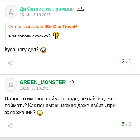
ДиКаприо
из
трамвая
Д
16:14, 16.10.2025
От пользователя
!Во Сне Travel+
а за голову сколько?
Куда ногу дел?
2
/
1
GREEN_MONSTER
G
16:16, 16.10.2025
Парня то именно поймать надо, не найти даже -
поймать? Как понимаю, можно даже избить при
задержании?
5
/
0