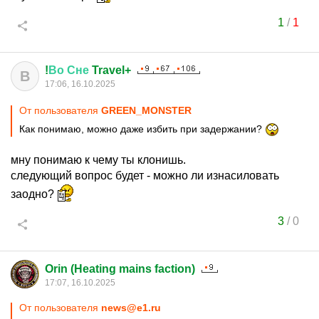
1
/
1
!
Во
Сне
Travel+
В
17:06, 16.10.2025
От пользователя
GREEN_MONSTER
Как понимаю, можно даже избить при задержании?
мну понимаю к чему ты клонишь.
следующий вопрос будет - можно ли изнасиловать
заодно?
3
/
0
Orin (Heating mains faction)
17:07, 16.10.2025
От пользователя
news@e1.ru