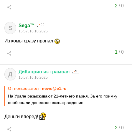
2
/
0
Sega™
S
15:57, 16.10.2025
Из комы сразу пропал
1
/
0
ДиКаприо
из
трамвая
Д
15:57, 16.10.2025
От пользователя
news@e1.ru
На Урале разыскивают 21-летнего парня. За его поимку
пообещали денежное вознаграждение
Деньги вперед!
2
/
0