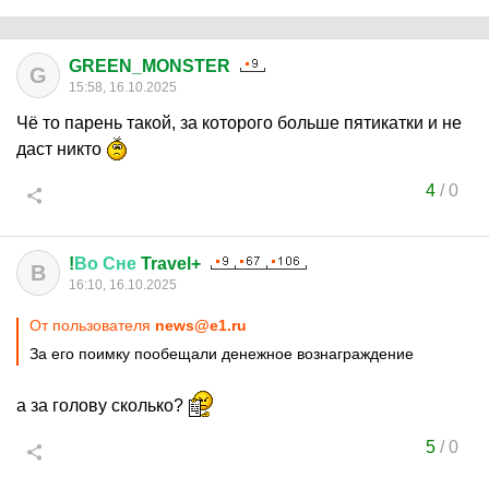
GREEN_MONSTER
G
15:58, 16.10.2025
Чё то парень такой, за которого больше пятикатки и не
даст никто
4
/
0
!
Во
Сне
Travel+
В
16:10, 16.10.2025
От пользователя
news@e1.ru
За его поимку пообещали денежное вознаграждение
а за голову сколько?
5
/
0