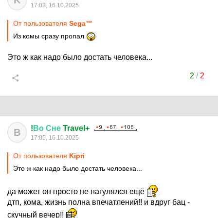
K
17:03, 16.10.2025
От пользователя
Sega™
Из комы сразу пропал
Это ж как надо было достать человека...
2
/
2
!
Во
Сне
Travel+
В
17:05, 16.10.2025
От пользователя
Kipri
Это ж как надо было достать человека...
да может он просто не нагулялся ещё
дтп, кома, жизнь полна впечатлений!! и вдруг бац -
скучный вечер!!