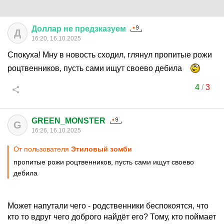
Доллар
не
предзказуем
Д
16:20, 16.10.2025
Спокуха! Мну в новость сходил, глянул пропитые рожи
роцтвенников, пусть сами ищут своево дебила
4
/
3
GREEN_MONSTER
G
16:26, 16.10.2025
От пользователя
Этиловый зомби
пропитые рожи роцтвенников, пусть сами ищут своево
дебила
Может напутали чего - родственники беспокоятся, что
кто то вдруг чего доброго найдёт его? Тому, кто поймает