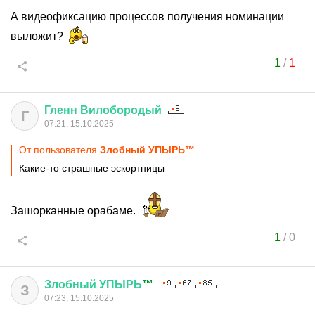
А видеофиксацию процессов получения номинации
выложит?
1
/
1
Гленн
Вилобородый
Г
07:21, 15.10.2025
От пользователя
Злобный УПЫРЬ™
Какие-то страшные эскортницы
Зашорканные орабаме.
1
/
0
Злобный
УПЫРЬ
™
З
07:23, 15.10.2025