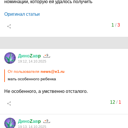
номинации, которую ей удалось получить
Оригинал статьи
1
/
3
Дино
Z
ав
p
19:12, 14.10.2025
От пользователя
news@e1.ru
мать особенного ребенка
Не особенного, а умственно отсталого.
12
/
1
Дино
Z
ав
p
19:13, 14.10.2025