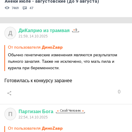
Анеки июле - августовские (до 9 августа)
7469
47
ДиКаприо
из
трамвая
Д
21:59, 14.10.2025
От пользователя
ДиноZавp
Обычно генетические изменения являются результатом
пьяного зачатия. Также не исключено, что мать пила и
курила при беременности.
Готовилась к конкурсу заранее
0
Партизан
Бога
П
22:54, 14.10.2025
От пользователя
ДиноZавp