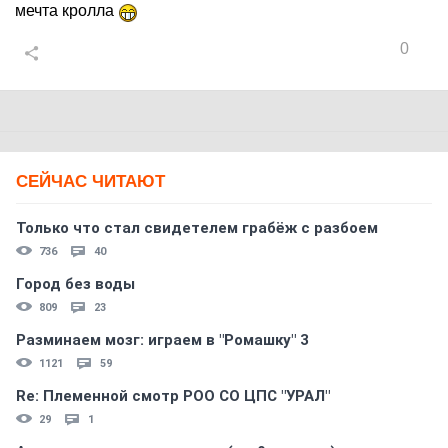
мечта кролла
0
СЕЙЧАС ЧИТАЮТ
Только что стал свидетелем грабёж с разбоем
736
40
Город без воды
809
23
Разминаем мозг: играем в "Ромашку" 3
1121
59
Re: Племеннoй смoтр РOO CO ЦПС "УРАЛ"
29
1