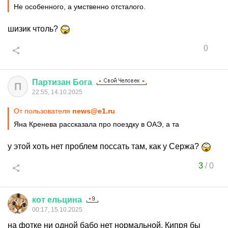
Не особенного, а умственно отсталого.
шизик чтоль?
0
Партизан
Бога
П
22:55, 14.10.2025
От пользователя
news@e1.ru
Яна Кренева рассказала про поездку в ОАЭ, а та
у этой хоть нет проблем поссать там, как у Сержа?
3
/
0
кот
ельцина
00:17, 15.10.2025
на фотке ни одной бабо нет нормальной. Кипря бы