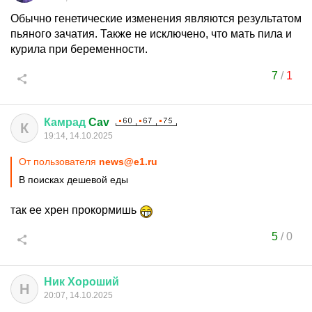
Обычно генетические изменения являются результатом
пьяного зачатия. Также не исключено, что мать пила и
курила при беременности.
7
/
1
Камрад
Cav
К
19:14, 14.10.2025
От пользователя
news@e1.ru
В поисках дешевой еды
так ее хрен прокормишь
5
/
0
Ник
Хороший
Н
20:07, 14.10.2025