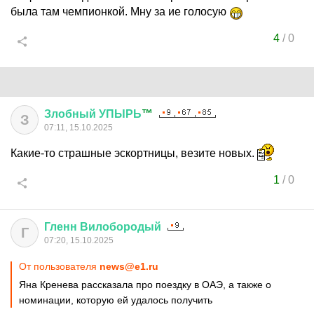
была там чемпионкой. Мну за ие голосую
4
/
0
Злобный
УПЫРЬ
™
З
07:11, 15.10.2025
Какие-то страшные эскортницы, везите новых.
1
/
0
Гленн
Вилобородый
Г
07:20, 15.10.2025
От пользователя
news@e1.ru
Яна Кренева рассказала про поездку в ОАЭ, а также о
номинации, которую ей удалось получить