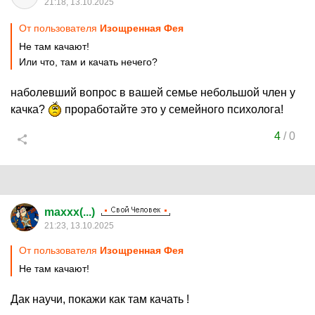
21:18, 13.10.2025
От пользователя
Изощренная Фея
Не там качают!
Или что, там и качать нечего?
наболевший вопрос в вашей семье небольшой член у
качка?
проработайте это у семейного психолога!
4
/
0
maxxx(...)
21:23, 13.10.2025
От пользователя
Изощренная Фея
Не там качают!
Дак научи, покажи как там качать !