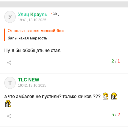
Улиц
K
р
a
уль
У
19:41, 13.10.2025
От пользователя
мелкий бес
бапы какая мерзость
Ну, я бы обобщать не стал.
2
/
1
TLC NEW
T
19:42, 13.10.2025
а что амбалов не пустили? только качков ???
5
/
2