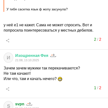
У тибя сасетка язык ф жопу засунула?
у неё е1 не кажет. Сама не может спросить. Вот и
попросила поинтересоваться у местных дебилов.
2
/
2
Изощренная
Фея
И
21:08, 13.10.2025
Зачем зачем мужики так перекачиваются?
Не там качают!
Или что, там и качать нечего?
1
/
2
svpn
S