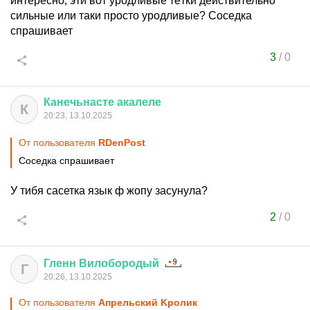
интересно, эти вот уродливые тётки действительно
сильные или таки просто уродливые? Соседка
спрашивает
3
/
0
Канечьнасте
акалеле
К
20:23, 13.10.2025
От пользователя
RDenPost
Соседка спрашивает
У тибя сасетка язык ф жопу засунула?
2
/
0
Гленн
Вилобородый
Г
20:26, 13.10.2025
От пользователя
Aпрельский Kролик