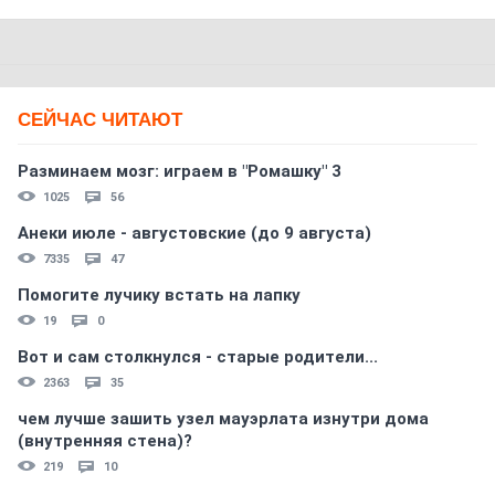
СЕЙЧАС ЧИТАЮТ
Разминаем мозг: играем в "Ромашку" 3
1025
56
Анеки июле - августовские (до 9 августа)
7335
47
Помогите лучику встать на лапку
19
0
Вот и сам столкнулся - старые родители...
2363
35
чем лучше зашить узел мауэрлата изнутри дома
(внутренняя стена)?
219
10