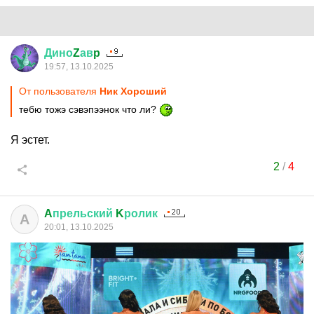
Дино
Z
ав
p
19:57, 13.10.2025
От пользователя
Ник Хороший
тебю тожэ сэвэпээнок что ли?
Я эстет.
2
/
4
A
прельский
K
ролик
A
20:01, 13.10.2025