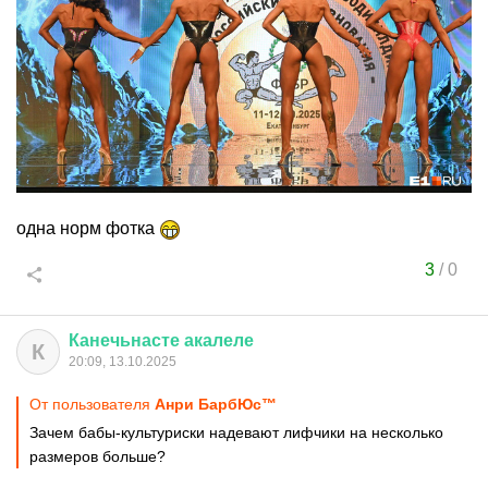
одна норм фотка
3
/
0
Канечьнасте
акалеле
К
20:09, 13.10.2025
От пользователя
Анри БарбЮс™
Зачем бабы-культуриски надевают лифчики на несколько
размеров больше?