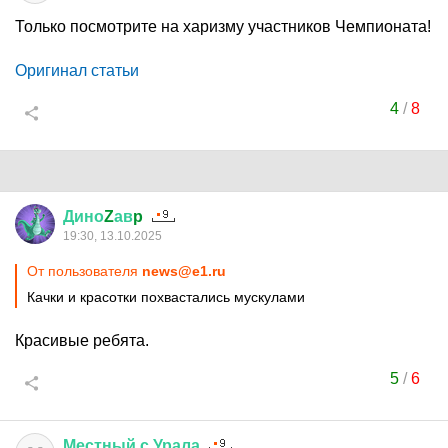
Только посмотрите на харизму участников Чемпионата!
Оригинал статьи
4
/
8
Дино
Z
ав
p
19:30, 13.10.2025
От пользователя
news@e1.ru
Качки и красотки похвастались мускулами
Красивые ребята.
5
/
6
Местный
с
Урала