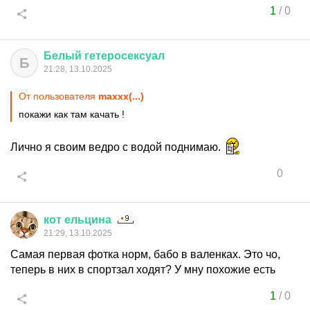
1
/
0
Белый
гетеросексуал
Б
21:28, 13.10.2025
От пользователя
maxxx(...)
покажи как там качать !
Лично я своим ведро с водой поднимаю.
0
кот
ельцина
21:29, 13.10.2025
Самая первая фотка норм, бабо в валенках. Это чо,
теперь в них в спортзал ходят? У мну похожие есть
1
/
0