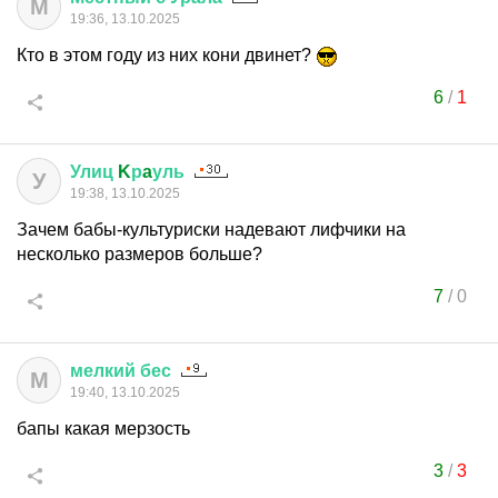
М
19:36, 13.10.2025
Кто в этом году из них кони двинет?
6
/
1
Улиц
K
р
a
уль
У
19:38, 13.10.2025
Зачем бабы-культуриски надевают лифчики на
несколько размеров больше?
7
/
0
мелкий
бес
М
19:40, 13.10.2025
бапы какая мерзость
3
/
3