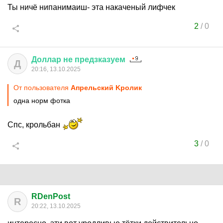
Ты ничё нипанимаиш- эта накаченый лифчек
2
/
0
Доллар
не
предзказуем
Д
20:16, 13.10.2025
От пользователя
Aпрельский Kролик
одна норм фотка
Спс, крольбан
3
/
0
RDenPost
R
20:22, 13.10.2025