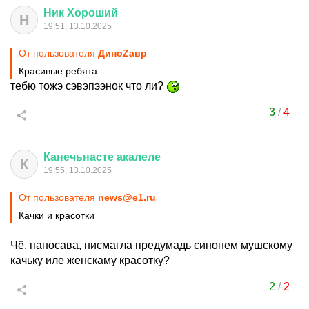
Ник
Хороший
Н
19:51, 13.10.2025
От пользователя
ДиноZавp
Красивые ребята.
тебю тожэ сэвэпээнок что ли?
3
/
4
Канечьнасте
акалеле
К
19:55, 13.10.2025
От пользователя
news@e1.ru
Качки и красотки
Чё, паносава, нисмагла предумадь синонем мушскому
качьку иле женскаму красотку?
2
/
2