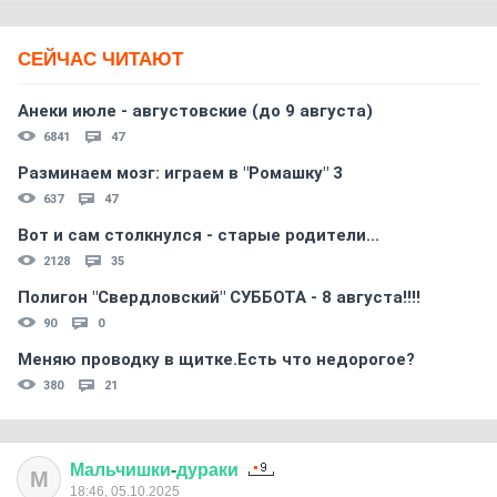
СЕЙЧАС ЧИТАЮТ
Анеки июле - августовские (до 9 августа)
6841
47
Разминаем мозг: играем в "Ромашку" 3
637
47
Вот и сам столкнулся - старые родители...
2128
35
Полигон "Свердловский" СУББОТА - 8 августа!!!!
90
0
Меняю проводку в щитке.Есть что недорогое?
380
21
Мальчишки
-
дураки
М
18:46, 05.10.2025