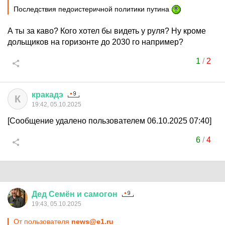
Последствия педоистеричной политики путина
А ты за каво? Кого хотел бы видеть у руля? Ну кроме
дольщиков на горизонте до 2030 го например?
1
/
2
кракадэ
К
19:42, 05.10.2025
[Сообщение удалено пользователем 06.10.2025 07:40]
6
/
4
Дед
Семён
и
самогон
19:43, 05.10.2025
От пользователя
news@e1.ru