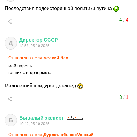
Последствия педоистеричной политики путина
4
/
4
Директор
СССР
Д
18:58, 05.10.2025
От пользователя
мелкий бес
мой парень
гопник с вторчермета"
Малолетний придурок детектед
3
/
1
Бывалый
эксперт
Б
19:42, 05.10.2025
От пользователя
Дуракъ обыкноVенный