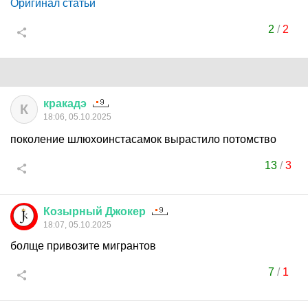
Оригинал статьи
2
/
2
кракадэ
К
18:06, 05.10.2025
поколение шлюхоинстасамок вырастило потомство
13
/
3
Козырный
Джокер
18:07, 05.10.2025
болще привозите мигрантов
7
/
1