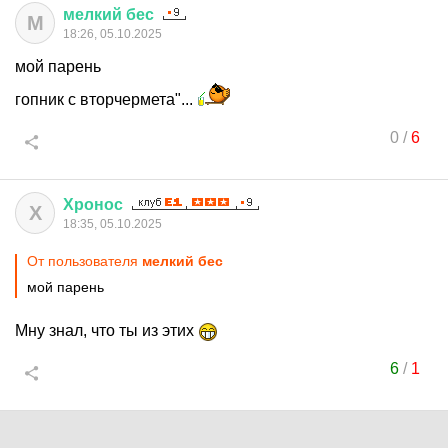
мелкий
бес
М
18:26, 05.10.2025
мой парень
гопник с вторчермета"...
0
/
6
Хронос
Х
18:35, 05.10.2025
От пользователя
мелкий бес
мой парень
Мну знал, что ты из этих
6
/
1