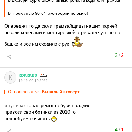
В Екатеринбурге школьник выстрелил в водителя трамвая.
В "проклятые 90-е" такой херни не было!
Опередил, тогда сами трамвайщицы наших парней
резали колесами и монтировкой огревали чуть не по
башке и все им сходило с рук
2
/
2
кракадэ
К
19:49, 05.10.2025
От пользователя
Бывалый эксперт
я тут в костанае ремонт обуви наладил
привози свои ботинки из 2010 го
попробуем починить
4
/
1