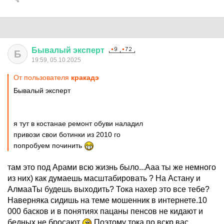
Бывалый
эксперт
Б
19:59, 05.10.2025
От пользователя
кракадэ
Бывалый эксперт
я тут в костанае ремонт обуви наладил
привози свои ботинки из 2010 го
попробуем починить
там это под Арами всю жизнь было...Ааа ты же немного
из них) как думаешь масштабировать ? На Астану и
АлмааТы будешь выходить? Тока нахер это все тебе?
Наверняка сидишь на теме мошенник в интернете.10
000 басков и в понятиях пацаны пенсов не кидают и
бедных не бросают
Поэтому тока по вскр вас