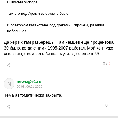
Бывалый эксперт
там это под Арами всю жизнь было
В советском казахстане под греками. Впрочем, разница
небольшая.
Да хер их там разберешь.. Там немцев еще процентова
30 было, когда с ними 1995-2007 работал. Мой кент уже
умер там, с кем весь бизнес мутили, сердце в 55
0
/
2
news@e1.ru
N
00:08, 06.11.2025
Тема автоматически закрыта.
0