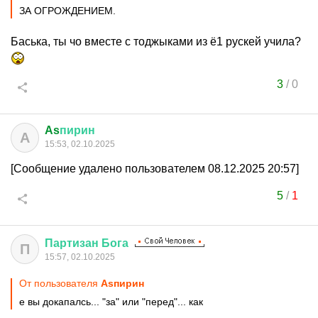
ЗА ОГРОЖДЕНИЕМ.
Баська, ты чо вместе с тоджыками из ё1 рускей учила?
3
/
0
As
пирин
A
15:53, 02.10.2025
[Сообщение удалено пользователем 08.12.2025 20:57]
5
/
1
Партизан
Бога
П
15:57, 02.10.2025
От пользователя
Asпирин
е вы докапалсь... "за" или "перед"... как