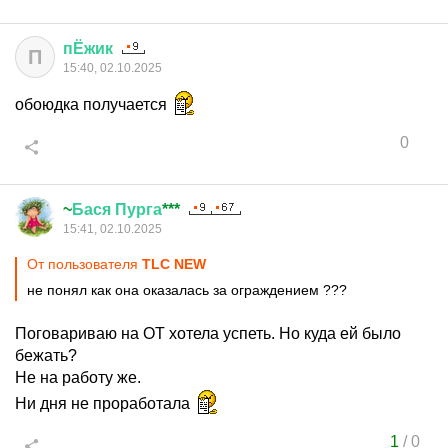
пЁжик
П
15:40, 02.10.2025
обоюдка получается
0
~
Бася
Пурга
***
15:41, 02.10.2025
От пользователя
TLC NEW
не понял как она оказалась за ограждением ???
Поговариваю на ОТ хотела успеть. Но куда ей было
бежать?
Не на работу же.
Ни дня не проработала
1
/
0