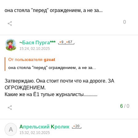
она стояла "перед" ограждением, а не за...
0
~
Бася
Пурга
***
15:24, 02.10.2025
От пользователя
gzcat
она стояла "перед" ограждением, а не за...
Затверждаю. Она стоит почти что на дороге. ЗА
ОГРОЖДЕНИЕМ.
Какие же на Ё1 тупые журналисты...........
6
/
0
A
прельский
K
ролик
A
15:32, 02.10.2025