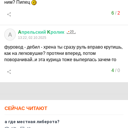
ним? Пипец
6
/
2
A
прельский
K
ролик
A
13:22, 02.10.2025
фуровод - дебил - хрена ты сразу руль вправо крутишь,
как на легковушке? протяни вперед, потом
поворачивай..и эта курица тоже выперлась зачем-то
4
/
0
СЕЙЧАС ЧИТАЮТ
а где местная либерота?