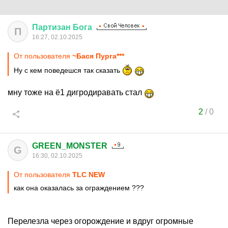
Партизан
Бога
П
16:27, 02.10.2025
От пользователя
~Бася Пурга***
Ну с кем поведешся так сказать
мну тоже на ё1 дигродиравать стал
2
/
0
GREEN_MONSTER
G
16:30, 02.10.2025
От пользователя
TLC NEW
как она оказалась за ограждением ???
Перелезла через огорождение и вдруг огромные