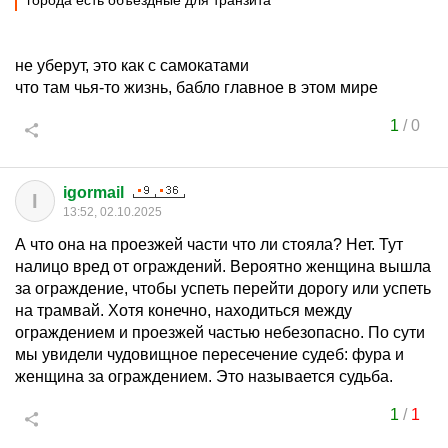
города есть объездные для транзита
не уберут, это как с самокатами
что там чья-то жизнь, бабло главное в этом мире
1
/
0
igormail
I
13:52, 02.10.2025
А что она на проезжей части что ли стояла? Нет. Тут
налицо вред от ограждений. Вероятно женщина вышла
за ограждение, чтобы успеть перейти дорогу или успеть
на трамвай. Хотя конечно, находиться между
ограждением и проезжей частью небезопасно. По сути
мы увидели чудовищное пересечение судеб: фура и
женщина за ограждением. Это называется судьба.
1
/
1