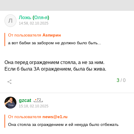
Ложь
(
Оля
-
я
)
Л
14:58, 02.10.2025
От пользователя
Asпирин
а вот бабки за забором не должно было быть...
Она перед ограждением стояла, а не за ним.
Если б была ЗА ограждением, была бы жива.
3
/
0
gzcat
15:18, 02.10.2025
От пользователя
news@e1.ru
Она стояла за ограждением и ей некуда было отбежать