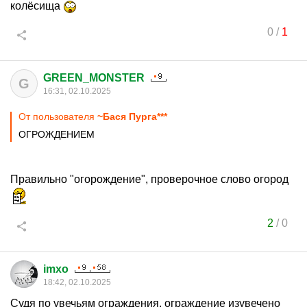
колёсища
0
/
1
GREEN_MONSTER
G
16:31, 02.10.2025
От пользователя
~Бася Пурга***
ОГРОЖДЕНИЕМ
Правильно "огорождение", проверочное слово огород
2
/
0
imxo
18:42, 02.10.2025
Судя по увечьям ограждения, ограждение изувечено