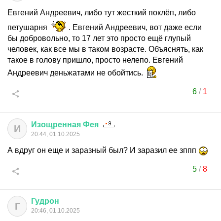
Евгений Андреевич, либо тут жесткий поклёп, либо
петушарня
. Евгений Андреевич, вот даже если
бы добровольно, то 17 лет это просто ещё глупый
человек, как все мы в таком возрасте. Объяснять, как
такое в голову пришло, просто нелепо. Евгений
Андреевич деньжатами не обойтись.
6
/
1
Изощренная
Фея
И
20:44, 01.10.2025
А вдруг он еще и заразный был? И заразил ее зппп
5
/
8
Гудрон
Г
20:46, 01.10.2025