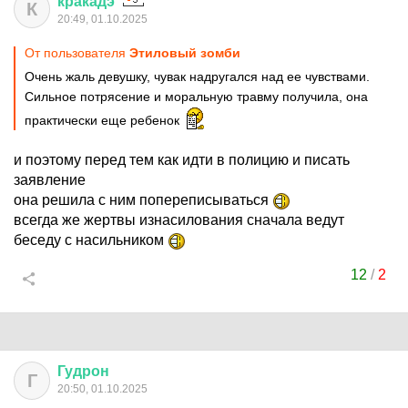
кракадэ
К
20:49, 01.10.2025
От пользователя
Этиловый зомби
Очень жаль девушку, чувак надругался над ее чувствами.
Сильное потрясение и моральную травму получила, она
практически еще ребенок
и поэтому перед тем как идти в полицию и писать
заявление
она решила с ним попереписываться
всегда же жертвы изнасилования сначала ведут
беседу с насильником
12
/
2
Гудрон
Г
20:50, 01.10.2025