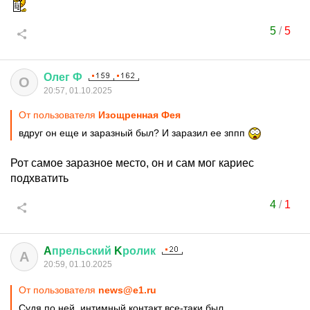
5
/
5
Олег
Ф
О
20:57, 01.10.2025
От пользователя
Изощренная Фея
вдруг он еще и заразный был? И заразил ее зппп
Рот самое заразное место, он и сам мог кариес
подхватить
4
/
1
A
прельский
K
ролик
A
20:59, 01.10.2025
От пользователя
news@e1.ru
Судя по ней, интимный контакт все-таки был