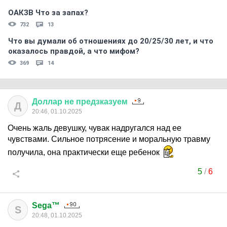
ОАКЗВ Что за запах?
732
13
Что вы думали об отношениях до 20/25/30 лет, и что
оказалось правдой, а что мифом?
369
14
Доллар
не
предзказуем
Д
20:46, 01.10.2025
Очень жаль девушку, чувак надругался над ее
чувствами. Сильное потрясение и моральную травму
получила, она практически еще ребенок
5
/
6
Sega™
S
20:48, 01.10.2025