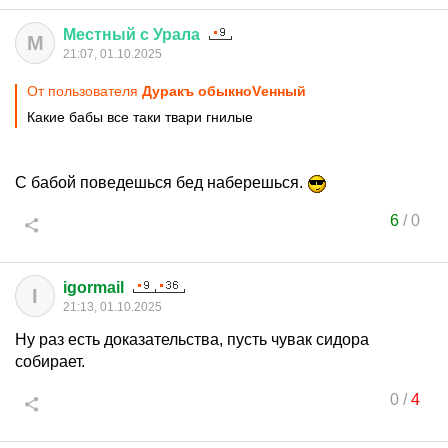
Местный
с
Урала
М
21:07, 01.10.2025
От пользователя
Дуракъ обыкноVенный
Какие бабы все таки твари гнилые
С бабой поведешься бед наберешься.
6
/
0
igormail
I
21:13, 01.10.2025
Ну раз есть доказательства, пусть чувак сидора
собирает.
0
/
4