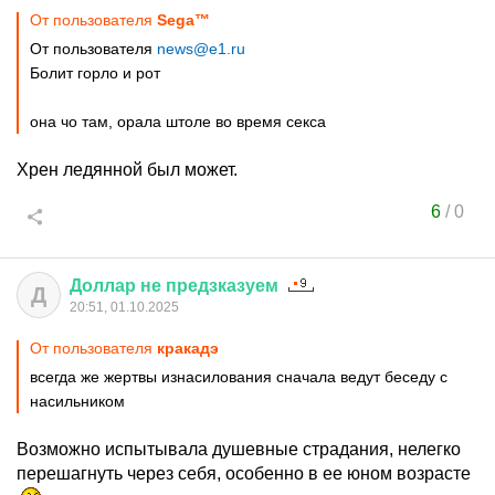
От пользователя
Sega™
От пользователя
news@e1.ru
Болит горло и рот
она чо там, орала штоле во время секса
Хрен ледянной был может.
6
/
0
Доллар
не
предзказуем
Д
20:51, 01.10.2025
От пользователя
кракадэ
всегда же жертвы изнасилования сначала ведут беседу с
насильником
Возможно испытывала душевные страдания, нелегко
перешагнуть через себя, особенно в ее юном возрасте