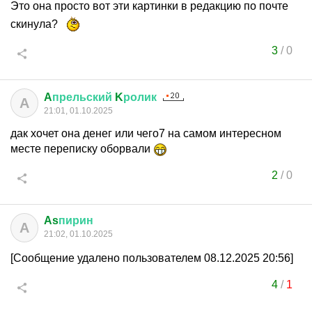
Это она просто вот эти картинки в редакцию по почте
скинула?
3
/
0
A
прельский
K
ролик
A
21:01, 01.10.2025
дак хочет она денег или чего7 на самом интересном
месте переписку оборвали
2
/
0
As
пирин
A
21:02, 01.10.2025
[Сообщение удалено пользователем 08.12.2025 20:56]
4
/
1