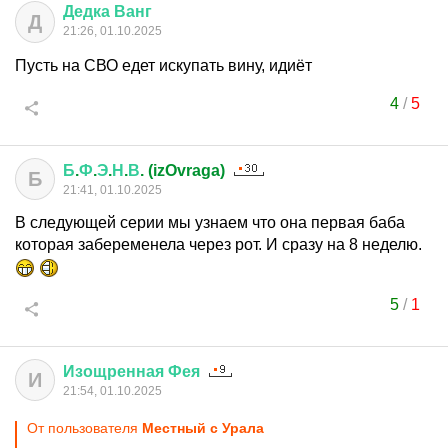
Дедка
Ванг
Д
21:26, 01.10.2025
Пусть на СВО едет искупать вину, идиёт
4
/
5
Б
.
Ф
.
Э
.
Н
.
В
. (izOvraga)
Б
21:41, 01.10.2025
В следующей серии мы узнаем что она первая баба
которая забеременела через рот. И сразу на 8 неделю.
5
/
1
Изощренная
Фея
И
21:54, 01.10.2025
От пользователя
Местный с Урала