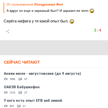
От пользователя
Изощренная Фея
А вдруг он еще и заразный был? И заразил ее зппп
Серёга нифига у тя какой опыт был.
3
/
4
СЕЙЧАС ЧИТАЮТ
Анеки июле - августовские (до 9 августа)
7095
47
ОАКЗВ Бабушкофон.
1215
27
У кого есть опыт EFB акб зимой.
959
31