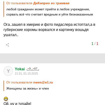
От пользователя
ДиКаприо из трамвая
любой гражданин может прийти в любое учреждение,
сорвать всё что считает вредным и уйти безнаказанным
Ога..зашел в хмерию и фото пидаслера истоптал,а в
губернские хоромы ворвался и картинку вошьдя
ушатал..
1
/
1
Yokai
Y
21:31, 01.10.2025
От пользователя
news@e1.ru
Женщины за жизнь» и член
Ой, ну и тупайя!