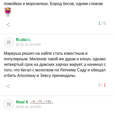
помойках и морозилках. Бород бесов, одним словом
1
/
0
R
а
dix
Ъ
R
20:22, 01.10.2025
Маркуша решил на хайпе стать известным и
популярным. Милонов такой-же дурак и клоун, однако
четвертый срок на думских харчах жирует, а начинал с
того, что бегал с молотком по Летнему Саду и обещал
отбить Аполлону и Зевсу причиндалы.
0
/
1
Neal X
N
20:40, 01.10.2025