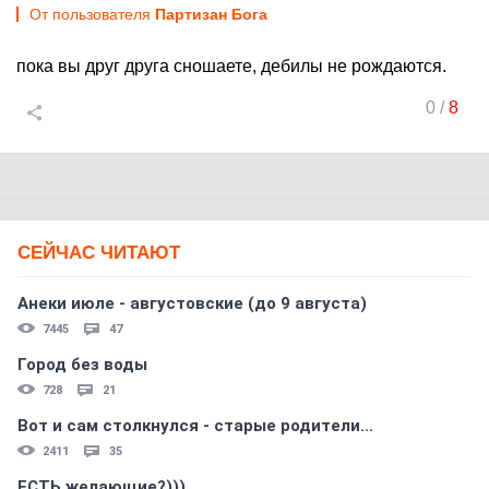
От пользователя
Партизан Бога
пока вы друг друга сношаете, дебилы не рождаются.
0
/
8
СЕЙЧАС ЧИТАЮТ
Анеки июле - августовские (до 9 августа)
7445
47
Город без воды
728
21
Вот и сам столкнулся - старые родители...
2411
35
ЕСТЬ желающие?)))