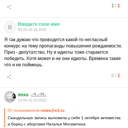
1
/
1
Введите
свое
имя
В
00:29, 02.10.2025
Я так думаю что проводится какой-то негласный
конкурс на тему пропаганды повышения рождаемости.
Приз - депутатство. Ну и идиоты тоже стараются
победить. Хотя может и не они идиоты. Времена такие
что и не поймешь.
0
/
1
imxo
10:44, 02.10.2025
От пользователя
news@e1.ru
Скандальную запись выложила у себя 1 октября активистка
и борец с абортами Наталья Москвитина.