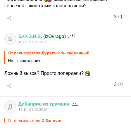
серьезно с животным головешкиной?
3
/
1
Б
.
Ф
.
Э
.
Н
.
В
. (izOvraga)
Б
18:00, 01.10.2025
От пользователя
Дуракъ обыкноVенный
Нет, к сожалению
Ложный вызов? Просто попердели?
2
/
0
ДиКаприо
из
трамвая
Д
18:10, 01.10.2025
От пользователя
D.Golovin