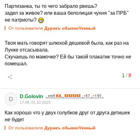
Партизанка, ты то чего забрало рвешь?
задел за живое? или ваша белолицая чухня "за ПРБ"
не патриоты?
От пользователя
Дуракъ обыкноVенный
Твоя мать говорят шлюхой дешевой была, как раз на
Лунке отсасывала.
Скучаешь по мамочке? Ей бы такой плакатик точно не
помешал.
1
/
8
D.Golovin
D
17:46, 01.10.2025
Как хорошо что у двух голубков друг от друга детишек
не будет
От пользователя
Дуракъ обыкноVенный