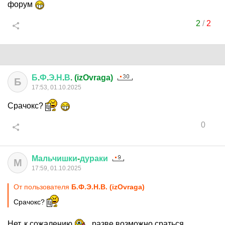
форум
2
/
2
Б
.
Ф
.
Э
.
Н
.
В
. (izOvraga)
Б
17:53, 01.10.2025
Срачокс?
0
Мальчишки
-
дураки
М
17:59, 01.10.2025
От пользователя
Б.Ф.Э.Н.В. (izOvraga)
Срачокс?
Нет, к сожалению
разве возможно сраться