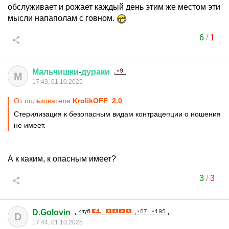
обслуживает и рожает каждый день этим же местом эти
мысли напаполам с говном.
6
/
1
Мальчишки
-
дураки
М
17:43, 01.10.2025
От пользователя
KrolikOFF_2.0
Стерилизация к безопасным видам контрацепции о ношения
не имеет.
А к каким, к опасным имеет?
3
/
3
D.Golovin
D
17:44, 01.10.2025