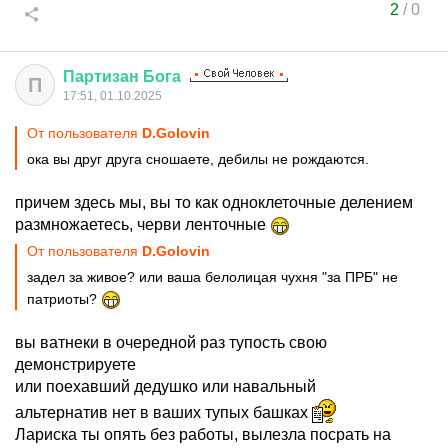
2
/
0
Партизан
Бога
П
17:51, 01.10.2025
От пользователя
D.Golovin
ока вы друг друга сношаете, дебилы не рождаются.
причем здесь мы, вы то как одноклеточные делением
размножаетесь, черви ленточные
От пользователя
D.Golovin
задел за живое? или ваша белолицая чухня "за ПРБ" не
патриоты?
вы ватнеки в очередной раз тупость свою
демонстрируете
или поехавший дедушко или навальный
альтернатив нет в ваших тупых башках
Лариска ты опять без работы, вылезла посрать на