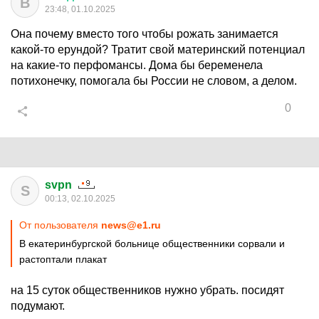
В
23:48, 01.10.2025
Она почему вместо того чтобы рожать занимается
какой-то ерундой? Тратит свой материнский потенциал
на какие-то перфомансы. Дома бы беременела
потихонечку, помогала бы России не словом, а делом.
0
svpn
S
00:13, 02.10.2025
От пользователя
news@e1.ru
В екатеринбургской больнице общественники сорвали и
растоптали плакат
на 15 суток общественников нужно убрать. посидят
подумают.