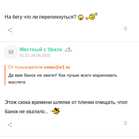
На бегу что ли перепихнуться?
0
Местный
с
Урала
М
01:32, 28.09.2025
От пользователя
news@e1.ru
Да вам банок не хватит! Как лучше всего мариновать
маслята
Этож скока времени шляпке от пленки очищать, чтоп
банок не хватило...
0