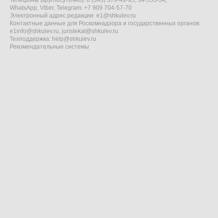
Телефоны (круглосуточно): 8 (343) 379-49-95, 34-555-34,
WhatsApp, Viber, Telegram: +7 909 704-57-70
Электронный адрес редакции:
e1@shkulev.ru
Контактные данные для Роскомнадзора и государственных органов:
e1info@shkulev.ru
,
juristekat@shkulev.ru
Техподдержка:
help@shkulev.ru
Рекомендательные системы