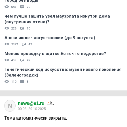
Город без воды
645
20
чем лучше зашить узел мауэрлата изнутри дома
(внутренняя стена)?
226
10
Анеки июле - августовские (до 9 августа)
7392
47
Меняю проводку в щитке.Есть что недорогое?
455
25
Генетический код искусства: музей нового поколения
(Зеленоградск)
110
5
news@e1.ru
N
00:08, 29.10.2025
Тема автоматически закрыта.