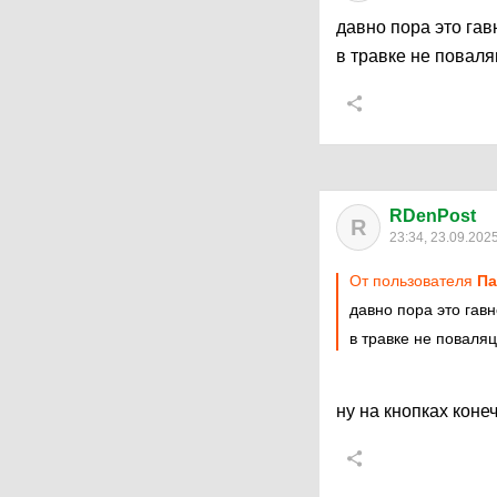
давно пора это гав
в травке не повал
RDenPost
R
23:34, 23.09.202
От пользователя
Па
давно пора это гавн
в травке не поваля
ну на кнопках коне