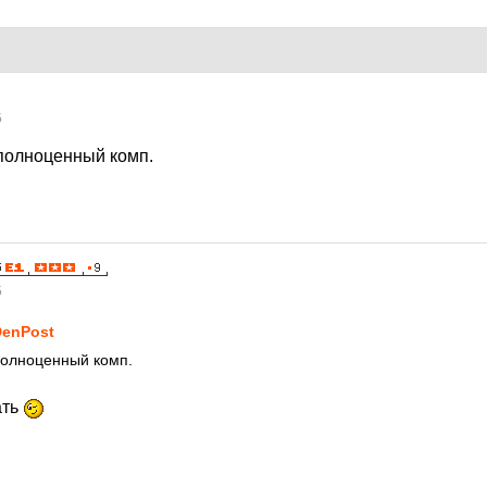
5
 полноценный комп.
5
enPost
полноценный комп.
ать