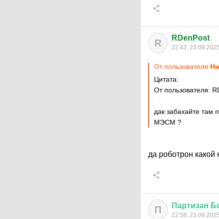
RDenPost
R
22:43, 23.09.202
От пользователя
Ни
Цитата:
От пользователя: R
дак забахайте там 
МЭСМ ?
да роботрон какой 
Партизан
Б
П
22:58, 23.09.202