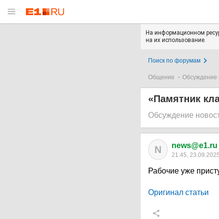
На информационном ресур
на их использование.
Поиск по форумам
Общение
Обсуждение 
«Памятник кла
Обсуждение новос
news@e1.ru
N
21:45, 23.09.202
Рабочие уже прист
Оригинал статьи