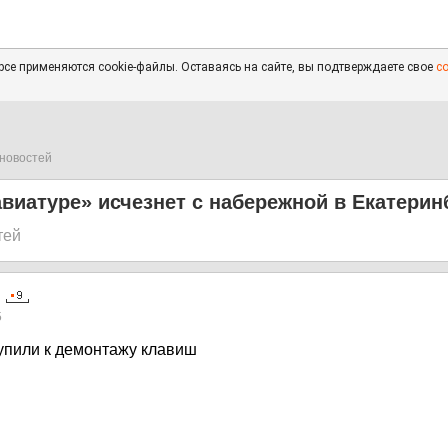
се применяются cookie-файлы. Оставаясь на сайте, вы подтверждаете свое
с
новостей
виатуре» исчезнет с набережной в Екатерин
тей
5
упили к демонтажу клавиш