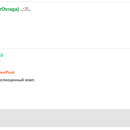
(izOvraga)
5
ий
5
enPost
полноценный комп.