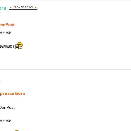
ога
5
enPost
ми же
 делают
5
ртизан Бога
DenPost
ми же