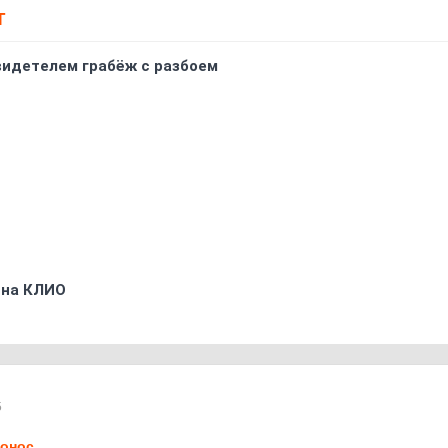
Т
видетелем грабёж с разбоем
 на КЛИО
5
онос