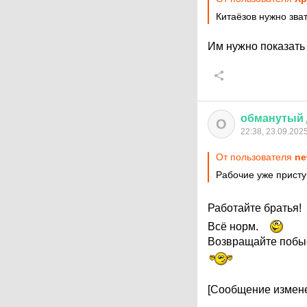
Китаёзов нужно зва
Им нужно показать 
обманутый
О
22:38, 23.09.202
От пользователя
ne
Рабочие уже присту
Работайте братья!
Всё норм.
Возвращайте побы
[Сообщение измене