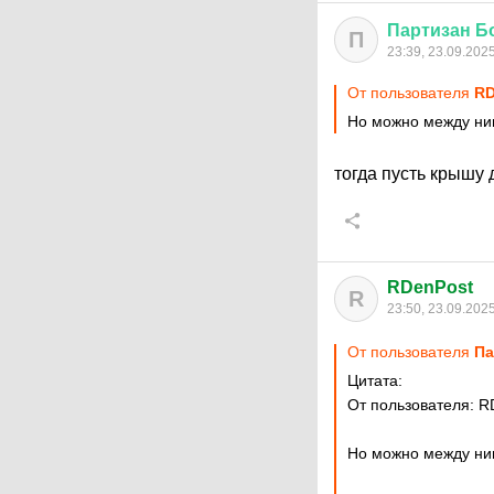
Партизан
Б
П
23:39, 23.09.202
От пользователя
RD
Но можно между ни
тогда пусть крышу
RDenPost
R
23:50, 23.09.202
От пользователя
Па
Цитата:
От пользователя: R
Но можно между ни