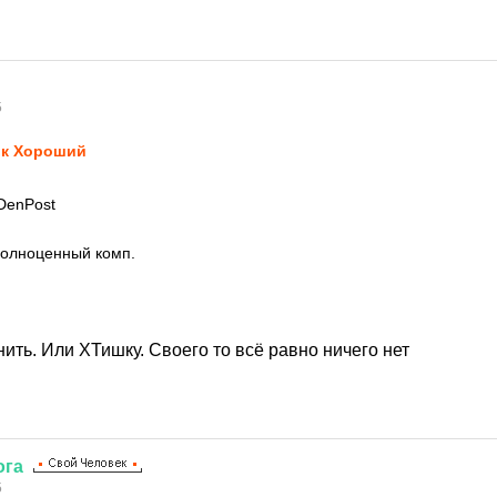
5
к Хороший
DenPost
полноценный комп.
нить. Или ХТишку. Своего то всё равно ничего нет
ога
5