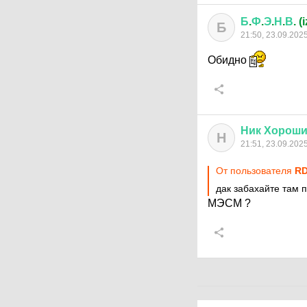
Б
.
Ф
.
Э
.
Н
.
В
. 
Б
21:50, 23.09.202
Обидно
Ник
Хорош
Н
21:51, 23.09.202
От пользователя
RD
дак забахайте там 
МЭСМ ?