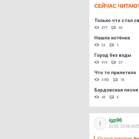
СЕЙЧАС ЧИТАЮ
Только что стал с
877
42
Нашла котёнка
53
1
Город без воды
914
27
Что то прилетело
3703
74
Бардовская песня
43
5
igp96
I
21:52, 23.09.202
От пользователя
Хр