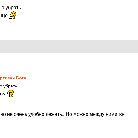
но убрать
яццо
5
ртизан Бога
о убрать
ццо
чно не очень удобно лежать...Но можно между ними же