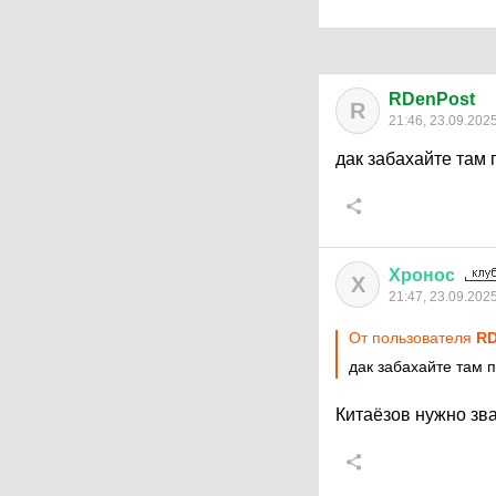
RDenPost
R
21:46, 23.09.202
дак забахайте там
Хронос
Х
21:47, 23.09.202
От пользователя
RD
дак забахайте там 
Китаёзов нужно зв