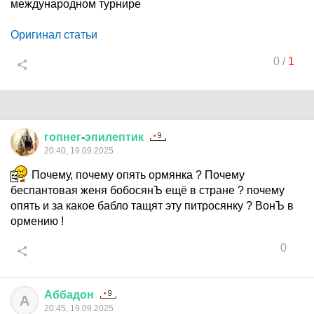
международном турнире
Оригинал статьи
0
/
1
гопнег
-
эпилептик
20:40, 19.09.2025
Почему, почему опять ормянка ? Почему
беспантовая женя бобосянЪ ещё в стране ? почему
опять и за какое бабло тащят эту питросянку ? ВонЪ в
ормению !
0
Аббадон
А
20:45, 19.09.2025