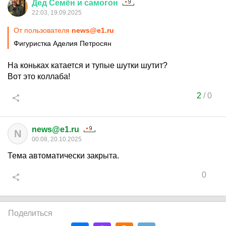
Дед
Семён
и
самогон
22:03, 19.09.2025
От пользователя
news@e1.ru
Фигуристка Аделия Петросян
На коньках катается и тупые шутки шутит?
Вот это коллаба!
2
/
0
news@e1.ru
N
00:08, 20.10.2025
Тема автоматически закрыта.
0
Поделиться