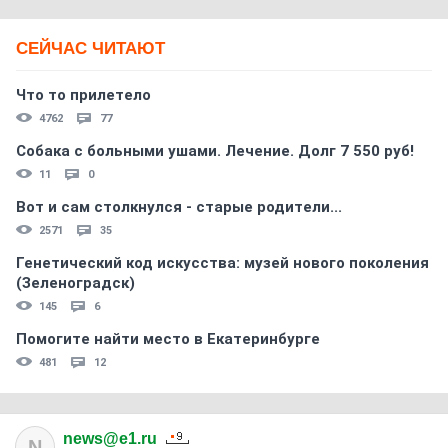
СЕЙЧАС ЧИТАЮТ
Что то прилетело
4762
77
Собака с больными ушами. Лечение. Долг 7 550 руб!
11
0
Вот и сам столкнулся - старые родители...
2571
35
Генетический код искусства: музей нового поколения
(Зеленоградск)
145
6
Помогите найти место в Екатеринбурге
481
12
news@e1.ru
N