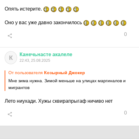
Опять истерите.
Оно у вас уже давно закончилось
0
Канечьнасте
акалеле
К
22:43, 25.08.2025
От пользователя
Козырный Джокер
Мне зима нужна. Зимой меньше на улицах маргиналов и
мигрантов
Лето ниухади. Хужы сквирапрыгаф ничиво нет
0