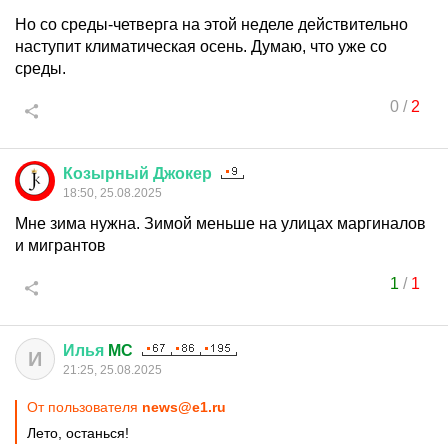
Но со среды-четверга на этой неделе действительно
наступит климатическая осень. Думаю, что уже со
среды.
0
/
2
Козырный
Джокер
18:50, 25.08.2025
Мне зима нужна. Зимой меньше на улицах маргиналов
и мигрантов
1
/
1
Илья
MC
И
21:25, 25.08.2025
От пользователя
news@e1.ru
Лето, останься!