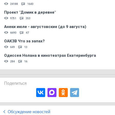
24188
1643
Проект "Домик в деревне"
9751
353
Анеки июле - августовские (до 9 августа)
6690
47
ОАКЗВ Что за запах?
649
13
Одиссея Нолана в кинотеатрах Екатеринбурга
284
16
Поделиться
Обсуждение новостей