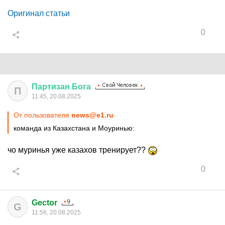
Оригинал статьи
0
Партизан
Бога
П
11:45, 20.08.2025
От пользователя
news@e1.ru
команда из Казахстана и Моуринью:
чо муринья уже казахов тренирует??
0
Gector
G
11:56, 20.08.2025