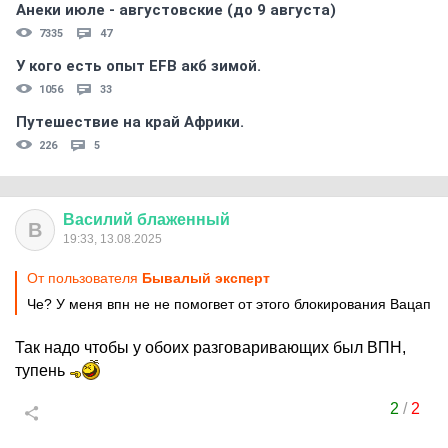
Анеки июле - августовские (до 9 августа)
7335
47
У кого есть опыт EFB акб зимой.
1056
33
Путешествие на край Африки.
226
5
Василий
блаженный
В
19:33, 13.08.2025
От пользователя
Бывалый эксперт
Че? У меня впн не не помогвет от этого блокирования Вацап
Так надо чтобы у обоих разговаривающих был ВПН,
тупень
2
/
2