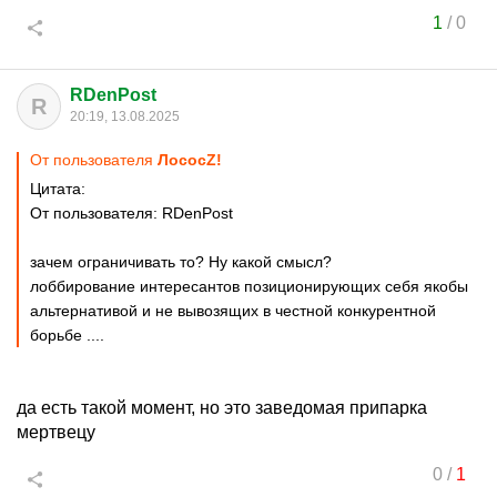
1
/
0
RDenPost
R
20:19, 13.08.2025
От пользователя
ЛососZ!
Цитата:
От пользователя: RDenPost
зачем ограничивать то? Ну какой смысл?
лоббирование интересантов позиционирующих себя якобы
альтернативой и не вывозящих в честной конкурентной
борьбе ....
да есть такой момент, но это заведомая припарка
мертвецу
0
/
1