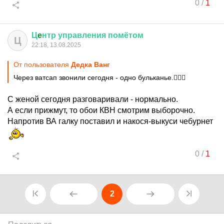
0
/
1
Ц
e
нтр
управления
помётом
Ц
22:18, 13.08.2025
От пользователя
Дедка Ванг
Через ватсап звонили сегодня - одно бульканье.🤷🏻‍♂️
С женой сегодня разговаривали - нормально.
А если прижмут, то обои КВН смотрим выборочно.
Напротив ВА галку поставил и накося-выкуси чебурнет
0
/
1
2