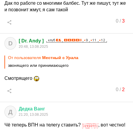
Дак по работе со многими балбес. Тут же пишут, тут же
и позвонит жмут, я сам такой
0
/
3
[ Dr. Andy ]
D
20:48, 13.08.2025
От пользователя
Местный с Урала
звонящего или принимающего
Смотрящего
0
/
2
Дедка
Ванг
Д
21:20, 13.08.2025
Чё теперь ВПН на телегу ставить?
, вот честно!