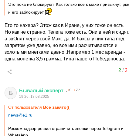
Это пока не блокируют. Как только все к махе привыкнут, ркн
и его заблокирует
Его то нахера? Этож как в Иране, у них тоже он есть.
Но как не странно, Телега тоже есть. Они в ней и сидят,
а звОнят через свой Макс да. И баксы у них типа под
запретом уже давно, но все ими расчитываются и
золотыми мнетками давно..Например 1 мес аренды -
одна монетка 3,5 грамма. Типа нашего Победоносца.
2
/
2
Бывалый
эксперт
Б
19:26, 13.08.2025
От пользователя
Все занято((
news@e1.ru
Роскомнадзор решил ограничить звонки через Telegram и
WhatsApp