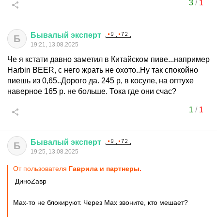
3
/
1
Бывалый
эксперт
Б
19:21, 13.08.2025
Че я кстати давно заметил в Китайском пиве...например
Harbin BEER, с него жрать не охото..Ну так спокойно
пиешь из 0,65..Дорого да. 245 р, в косуле, на оптухе
наверное 165 р. не больше. Тока где они счас?
1
/
1
Бывалый
эксперт
Б
19:25, 13.08.2025
От пользователя
Гаврила и партнеры.
ДиноZавp
Max-то не блокируют. Через Max звоните, кто мешает?