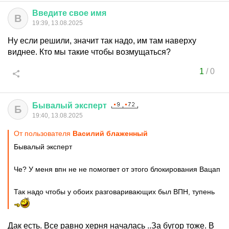
Введите
свое
имя
В
19:39, 13.08.2025
Ну если решили, значит так надо, им там наверху
виднее. Кто мы такие чтобы возмущаться?
1
/
0
Бывалый
эксперт
Б
19:40, 13.08.2025
От пользователя
Василий блаженный
Бывалый эксперт
Че? У меня впн не не помогвет от этого блокирования Вацап
Так надо чтобы у обоих разговаривающих был ВПН, тупень
Дак есть. Все равно херня началась ..За бугор тоже. В