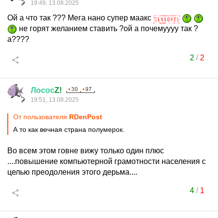
19:49, 13.08.2025
Ой а что так ??? Мега нано супер маакс
не горят желанием ставить ?ой а почемуууу так ?
а????
2
/
2
Лосос
Z!
19:51, 13.08.2025
От пользователя
RDenPost
А то как вечная страна полумерок.
Во всем этом говне вижу только один плюс
....повышение компьютерной грамотности населения с
целью преодоления этого дерьма....
4
/
1