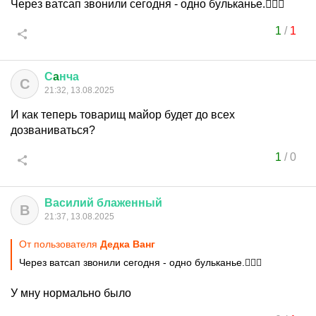
Через ватсап звонили сегодня - одно бульканье.🤷🏻‍♂️
1
/
1
С
a
нча
С
21:32, 13.08.2025
И как теперь товарищ майор будет до всех
дозваниваться?
1
/
0
Василий
блаженный
В
21:37, 13.08.2025
От пользователя
Дедка Ванг
Через ватсап звонили сегодня - одно бульканье.🤷🏻‍♂️
У мну нормально было