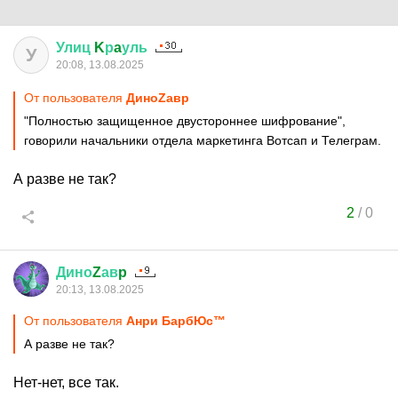
Улиц
K
р
a
уль
У
20:08, 13.08.2025
От пользователя
ДиноZавp
"Полностью защищенное двустороннее шифрование",
говорили начальники отдела маркетинга Вотсап и Телеграм.
А разве не так?
2
/
0
Дино
Z
ав
p
20:13, 13.08.2025
От пользователя
Анри БарбЮс™
А разве не так?
Нет-нет, все так.