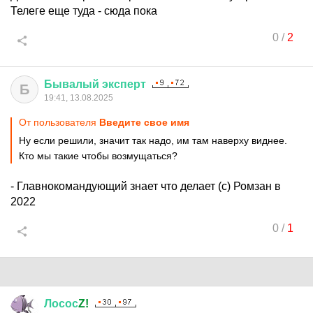
Телеге еще туда - сюда пока
0
/
2
Бывалый
эксперт
Б
19:41, 13.08.2025
От пользователя
Введите свое имя
Ну если решили, значит так надо, им там наверху виднее.
Кто мы такие чтобы возмущаться?
- Главнокомандующий знает что делает (с) Ромзан в
2022
0
/
1
Лосос
Z!