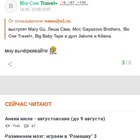
!
Во
Сне
Travel+
В
16:46, 13.08.2025
От пользователя
news@e1.ru
выступят Mary Gu, Леша Свик, Мот, Gayazovs Brothers, !Во
Сне Travel+, Big Baby Tape и дуэт Jakone и Kiliana.
мну вычёркивайте
3
/
0
СЕЙЧАС ЧИТАЮТ
Анеки июле - августовские (до 9 августа)
7140
47
Разминаем мозг: играем в "Ромашку" 3