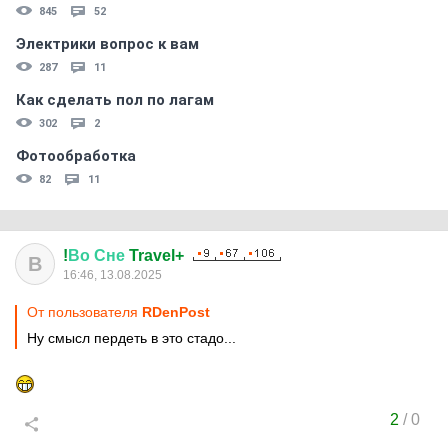
845
52
Электрики вопрос к вам
287
11
Как сделать пол по лагам
302
2
Фотообработка
82
11
!
Во
Сне
Travel+
В
16:46, 13.08.2025
От пользователя
RDenPost
Ну смысл пердеть в это стадо...
2
/
0