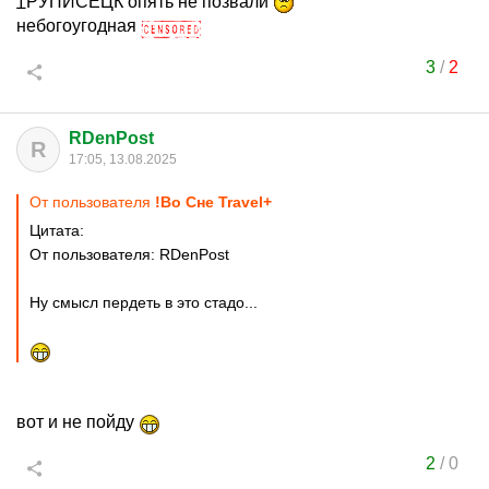
ꞱРУПИСЕЦК опять не позвали
небогоугодная
3
/
2
RDenPost
R
17:05, 13.08.2025
От пользователя
!Во Сне Travel+
Цитата:
От пользователя: RDenPost
Ну смысл пердеть в это стадо...
вот и не пойду
2
/
0