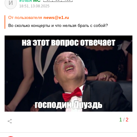
Илья
MC
И
18:51, 13.08.2025
От пользователя
news@e1.ru
Во сколько концерты и что нельзя брать с собой?
1
/
2