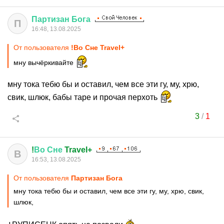
Партизан
Бога
П
16:48, 13.08.2025
От пользователя
!Во Сне Travel+
мну вычёркивайте
мну тока тебю бы и оставил, чем все эти гу, му, хрю,
свик, шлюк, бабы таре и прочая перхоть
3
/
1
!
Во
Сне
Travel+
В
16:53, 13.08.2025
От пользователя
Партизан Бога
мну тока тебю бы и оставил, чем все эти гу, му, хрю, свик,
шлюк,