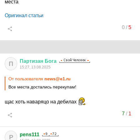
места
Оригинал статьи
0
/
5
Партизан
Бога
П
15:27, 13.08.2025
От пользователя
news@e1.ru
Все места достались перекупам!
щас хоть наваряцо на дебилах
7
/
1
pens111
P