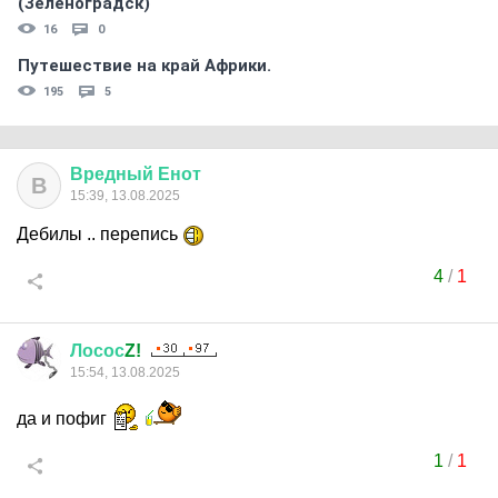
(Зеленоградск)
16
0
Путешествие на край Африки.
195
5
Вредный
Енот
В
15:39, 13.08.2025
Дебилы .. перепись
4
/
1
Лосос
Z!
15:54, 13.08.2025
да и пофиг
1
/
1