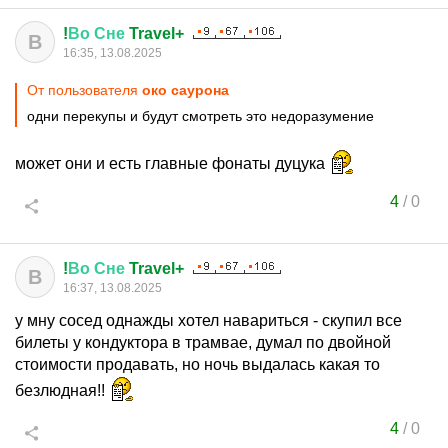
!
Во
Сне
Travel+
В
16:35, 13.08.2025
От пользователя
око саурона
одни перекупы и будут смотреть это недоразумение
может они и есть главные фонаты дуцука
4
/
0
!
Во
Сне
Travel+
В
16:37, 13.08.2025
у мну сосед однажды хотел навариться - скупил все
билеты у кондуктора в трамвае, думал по двойной
стоимости продавать, но ночь выдалась какая то
безлюдная!!
4
/
0