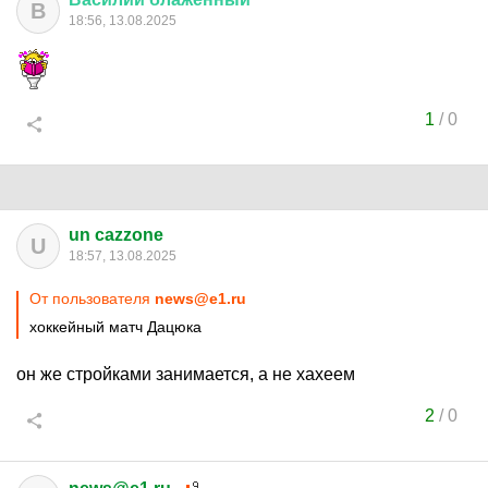
В
18:56, 13.08.2025
1
/
0
un cazzone
U
18:57, 13.08.2025
От пользователя
news@e1.ru
хоккейный матч Дацюка
он же стройками занимается, а не хахеем
2
/
0