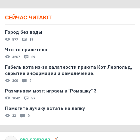
СЕЙЧАС ЧИТАЮТ
Город без воды
577
19
Что то прилетело
3267
69
Гибель кота из-за халатности приюта Кот Леопольд,
скрытиe информации и самолечение.
300
2
Разминаем мозг: играем в "Ромашку" 3
1042
57
Помогите лучику встать на лапку
33
0
око
саурона