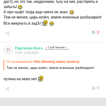
даст), но это так, неудачники, тьху на них, растереть и
забыть!
А про ныфт тогда аще никто не знал.
Тем не менее, царь-козёл, земли исконные разбазарил!
Все ввернуть в задЪ!
6
/
2
Партизан
Бога
П
15:04, 13.08.2025
От пользователя
Orin (Heating mains faction)
Тем не менее, царь-козёл, земли исконные разбазарил!
путина на нево нет
1
/
0