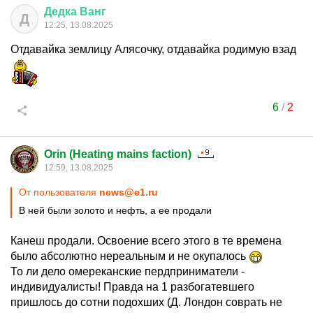
Дедка
Ванг
Д
12:25, 13.08.2025
Отдавайка землицу Алясочку, отдавайка родимую взад
6
/
2
Orin (Heating mains faction)
12:59, 13.08.2025
От пользователя
news@e1.ru
В ней были золото и нефть, а ее продали
Канеш продали. Освоение всего этого в те времена
было абсолютно нереальным и не окупалось
То ли дело омереканские пердприниматели -
индивидуалисты! Правда на 1 разбогатевшего
пришлось до сотни подохших (Д. Лондон соврать не