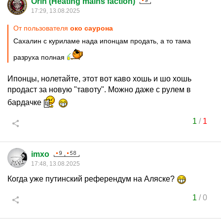
Orin (Heating mains faction)
17:29, 13.08.2025
От пользователя
око саурона
Сахалин с куриламе нада ипонцам продать, а то тама
разруха полная
Ипонцы, нолетайте, этот вот каво хошь и шо хошь
продаст за новую "тавоту". Можно даже с рулем в
бардачке
1
/
1
imxo
17:48, 13.08.2025
Когда уже путинский референдум на Аляске?
1
/
0