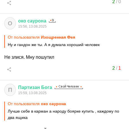
2
/
0
око
саурона
О
15:56, 13.08.2025
От пользователя
Изощренная Фея
Ну и гандон же ты. А я думала хороший человек
Не злися. Мну пошутил
2
/
1
Партизан
Бога
П
15:59, 13.08.2025
От пользователя
око саурона
Лучше себе в карман а народу боярке купить , каждому по
два ящика