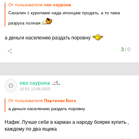
От пользователя
око саурона
Сахалин с куриламе нада ипонцам продать, а то тама
разруха полная
а деньги населению раздать поровну
3
/
0
око
саурона
О
15:53, 13.08.2025
От пользователя
Партизан Бога
а деньги населению раздать поровну
Нафиг. Лучше себе в карман а народу боярке купить ,
каждому по два ящика