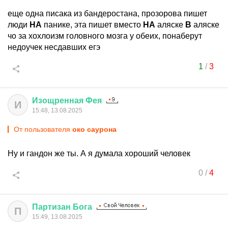
еще одна писака из бандеростана, прозорова пишет
люди
НА
панике, эта пишет вместо
НА
аляске
В
аляске
чо за хохлоизм головного мозга у обеих, понаберут
недоучек несдавших егэ
1
/
3
Изощренная
Фея
И
15:48, 13.08.2025
От пользователя
око саурона
Ну и гандон же ты. А я думала хороший человек
0
/
4
Партизан
Бога
П
15:49, 13.08.2025