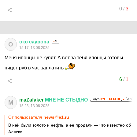
0
/
3
око
саурона
О
15:17, 13.08.2025
Меня ипонцы не купят. А вот за тебя ипонцы готовы
пицот руб в час заплатить
6
/
1
maZafaker
МНЕ
НЕ
СТЫДНО
M
15:23, 13.08.2025
От пользователя
news@e1.ru
В ней были золото и нефть, а ее продали — что известно об
Аляске