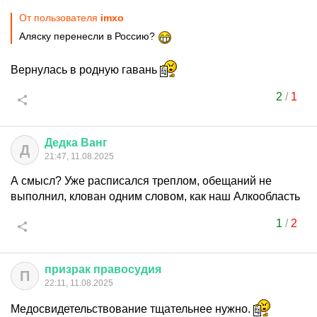
От пользователя
imxo
Аляску перенесли в Россию?
Вернулась в родную гавань
2
/
1
Дедка
Ванг
Д
21:47, 11.08.2025
А смысл? Уже расписался треплом, обещаний не
выполнил, клован одним словом, как наш Алкообласть
1
/
2
призрак
правосудия
П
22:11, 11.08.2025
Медосвидетельствование тщательнее нужно.