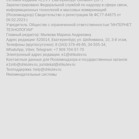
Сетевое издание «Е1.РУ Екатеринбург Онлайн» (18+)
Зарегистрировано Федеральной службой по надзору в сфере связи,
информационных технологий и массовых коммуникаций
(Роскомнадзор) Свидетельство о регистрации № ФС77-84675 от
06.02.2023 г.
Учредитель: Общество с ограниченной ответственностью "ИНТЕРНЕТ
ТЕХНОЛОГИИ"
Главный редактор: Малкова Марина Андреевна
Адрес редакции: 620014, Екатеринбург, ул. Шейнкмана, 10, 3-й этаж,
Телефоны (круглосуточно): 8 (343) 379-49-95, 34-555-34,
WhatsApp, Viber, Telegram: +7 909 704-57-70
Электронный адрес редакции:
e1@shkulev.ru
Контактные данные для Роскомнадзора и государственных органов:
e1info@shkulev.ru
,
juristekat@shkulev.ru
Техподдержка:
help@shkulev.ru
Рекомендательные системы