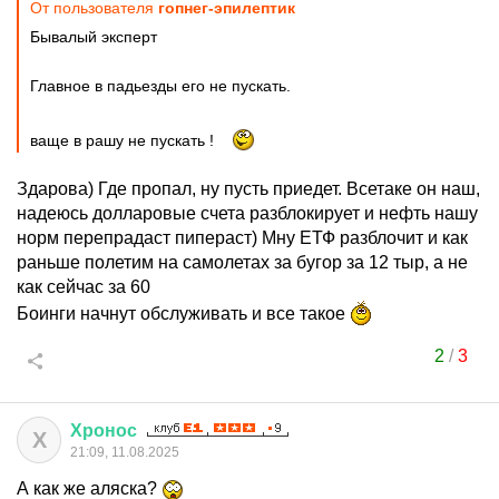
От пользователя
гопнег-эпилептик
Бывалый эксперт
Главное в падьезды его не пускать.
ваще в рашу не пускать !
Здарова) Где пропал, ну пусть приедет. Всетаке он наш,
надеюсь долларовые счета разблокирует и нефть нашу
норм перепрадаст пипераст) Мну ЕТФ разблочит и как
раньше полетим на самолетах за бугор за 12 тыр, а не
как сейчас за 60
Боинги начнут обслуживать и все такое
2
/
3
Хронос
Х
21:09, 11.08.2025
А как же аляска?