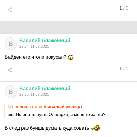
1
/
0
Василий
блаженный
В
22:24, 11.08.2025
Байден его чтоли покусал?
1
/
0
Василий
блаженный
В
22:25, 11.08.2025
От пользователя
Бывалый эксперт
же..Но они то пусть Олигархи, а меня то за что?
В след раз буишь думать куда совать