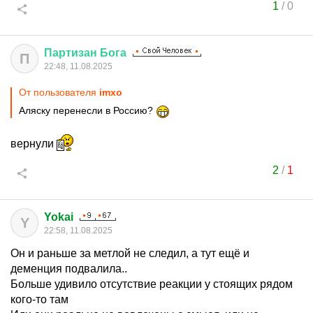
1
/
0
Партизан
Бога
П
22:48, 11.08.2025
От пользователя
imxo
Аляску перенесли в Россию?
вернули
2
/
1
Yokai
Y
22:58, 11.08.2025
Он и раньше за метлой не следил, а тут ещё и
деменция подвалила..
Больше удивило отсутствие реакции у стоящих рядом
кого-то там