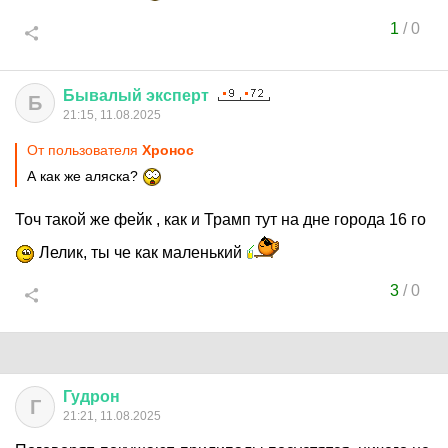
1
/
0
Бывалый
эксперт
Б
21:15, 11.08.2025
От пользователя
Хронос
А как же аляска?
Точ такой же фейк , как и Трамп тут на дне города 16 го
Лелик, ты че как маленький
3
/
0
Гудрон
Г
21:21, 11.08.2025