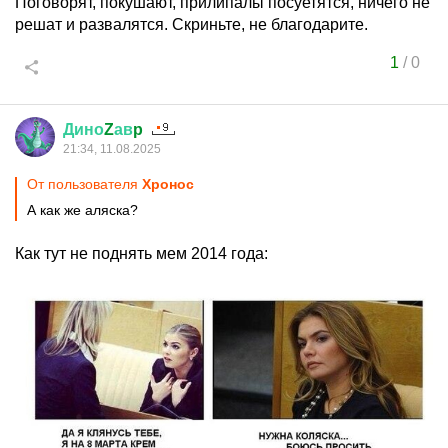
Поговорят, покушают, прилипалы посуетятся, ничего не
решат и развалятся. Скриньте, не благодарите.
1
/
0
Дино
Z
ав
p
21:34, 11.08.2025
От пользователя
Хронос
А как же аляска?
Как тут не поднять мем 2014 года: