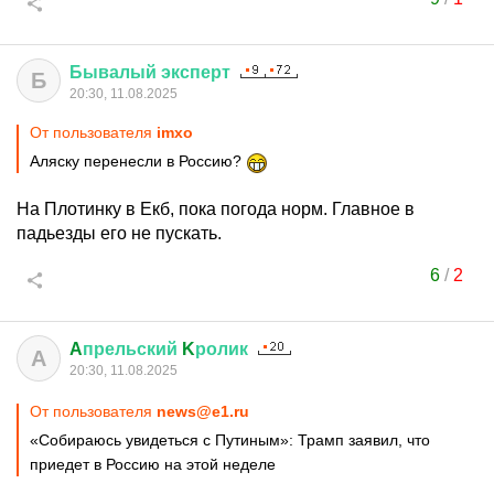
Бывалый
эксперт
Б
20:30, 11.08.2025
От пользователя
imxo
Аляску перенесли в Россию?
На Плотинку в Екб, пока погода норм. Главное в
падьезды его не пускать.
6
/
2
A
прельский
K
ролик
A
20:30, 11.08.2025
От пользователя
news@e1.ru
«Собираюсь увидеться с Путиным»: Трамп заявил, что
приедет в Россию на этой неделе