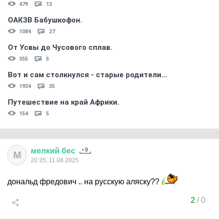
479
12
ОАКЗВ Бабушкофон.
1084
27
От Усвы до Чусового сплав.
355
5
Вот и сам столкнулся - старые родители...
1934
35
Путешествие на край Африки.
154
5
мелкий
бес
М
20:35, 11.08.2025
дональд фредович .. на русскую аляску??
2
/
0