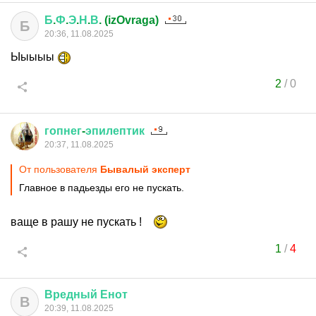
Б
.
Ф
.
Э
.
Н
.
В
. (izOvraga)
Б
20:36, 11.08.2025
Ыыыыы
2
/
0
гопнег
-
эпилептик
20:37, 11.08.2025
От пользователя
Бывалый эксперт
Главное в падьезды его не пускать.
ваще в рашу не пускать !
1
/
4
Вредный
Енот
В
20:39, 11.08.2025