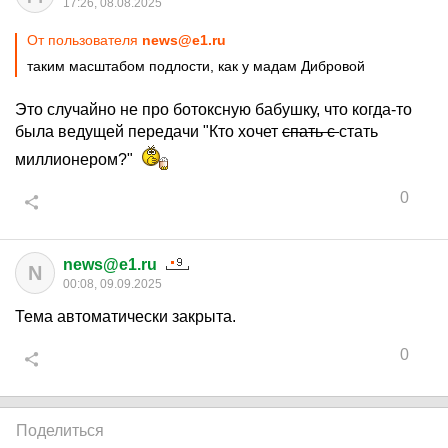
17:26, 08.08.2025
От пользователя
news@e1.ru
таким масштабом подлости, как у мадам Дибровой
Это случайно не про ботоксную бабушку, что когда-то
была ведущей передачи "Кто хочет
спать с
стать
миллионером?"
0
news@e1.ru
N
00:08, 09.09.2025
Тема автоматически закрыта.
0
Поделиться