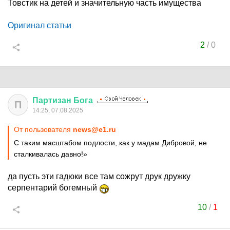
Товстик на детей и значительную часть имущества
Оригинал статьи
2
/
0
Партизан
Бога
П
14:25, 07.08.2025
От пользователя
news@e1.ru
С таким масштабом подлости, как у мадам Дибровой, не
сталкивалась давно!»
да пусть эти гадюки все там сожрут друк дружку
серпентарий богемный
10
/
1