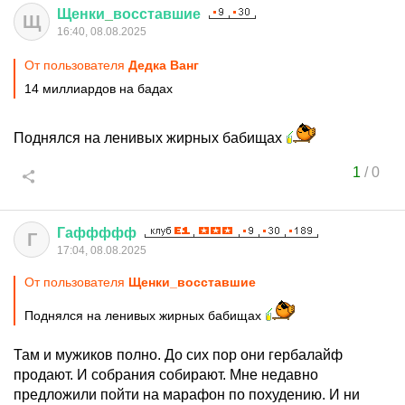
Щенки
_
восставшие
Щ
16:40, 08.08.2025
От пользователя
Дедка Ванг
14 миллиардов на бадах
Поднялся на ленивых жирных бабищах
1
/
0
Гаффффф
Г
17:04, 08.08.2025
От пользователя
Щенки_восставшие
Поднялся на ленивых жирных бабищах
Там и мужиков полно. До сих пор они гербалайф
продают. И собрания собирают. Мне недавно
предложили пойти на марафон по похудению. И ни