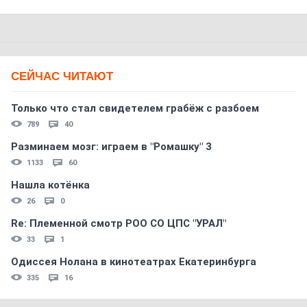
СЕЙЧАС ЧИТАЮТ
Только что стал свидетелем грабёж с разбоем
789
40
Разминаем мозг: играем в "Ромашку" 3
1133
60
Нашла котёнка
26
0
Re: Племеннoй смoтр РOO CO ЦПС "УРАЛ"
33
1
Одиссея Нолана в кинотеатрах Екатеринбурга
335
16