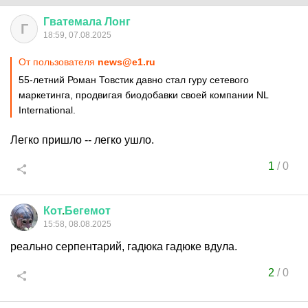
Гватемала
Лонг
Г
18:59, 07.08.2025
От пользователя
news@e1.ru
55-летний Роман Товстик давно стал гуру сетевого
маркетинга, продвигая биодобавки своей компании NL
International.
Легко пришло -- легко ушло.
1
/
0
Кот
.
Бегемот
15:58, 08.08.2025
реально серпентарий, гадюка гадюке вдула.
2
/
0