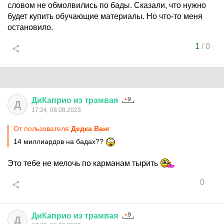
словом не обмолвились по бады. Сказали, что нужно
будет купить обучающие материалы. Но что-то меня
остановило.
1
/
0
ДиКаприо
из
трамвая
Д
17:24, 08.08.2025
От пользователя
Дедка Ванг
14 миллиардов на бадах??
Это тебе не мелочь по карманам тырить
0
ДиКаприо
из
трамвая
Д