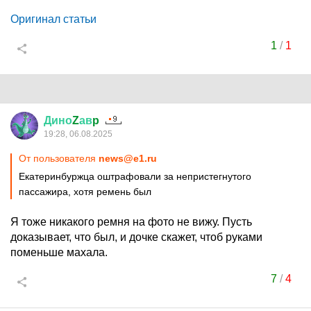
Оригинал статьи
1
/
1
Дино
Z
ав
p
19:28, 06.08.2025
От пользователя
news@e1.ru
Екатеринбуржца оштрафовали за непристегнутого
пассажира, хотя ремень был
Я тоже никакого ремня на фото не вижу. Пусть
доказывает, что был, и дочке скажет, чтоб руками
поменьше махала.
7
/
4