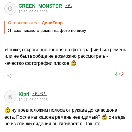
GREEN_MONSTER
G
19:32, 06.08.2025
От пользователя
ДиноZавp
Я тоже никакого ремня на фото не вижу
Я тоже, откровенно говоря на фотографии был ремень
или не был вообще не возможно рассмотреть -
качество фотографии плохое
4
/
2
Kipri
K
19:41, 06.08.2025
ну предположим полоса от рукава до капюшона
есть. После капюшона ремень невидимый?
он ведь
не из спинки сидения вытягивается. Так что...