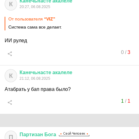
Канечьнасте
акалеле
К
20:27, 06.08.2025
От пользователя
“VIZ”
Система сама все делает.
ИИ рулед
0
/
3
Канечьнасте
акалеле
К
21:12, 06.08.2025
Атабрать у бап права было?
1
/
1
Партизан
Бога
П