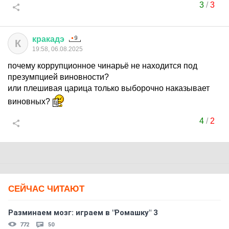
3
/
3
кракадэ
К
19:58, 06.08.2025
почему коррупционное чинарьё не находится под
презумпцией виновности?
или плешивая царица только выборочно наказывает
виновных?
4
/
2
СЕЙЧАС ЧИТАЮТ
Разминаем мозг: играем в "Ромашку" 3
772
50