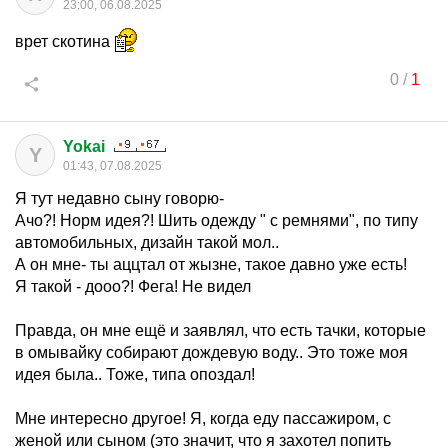
23:00, 06.08.2025
врет скотина
0
/
1
Yokai
Y
01:43, 07.08.2025
Я тут недавно сыну говорю-
Ачо?! Норм идея?! Шить одежду " с ремнями", по типу
автомобильных, дизайн такой мол..
А он мне- ты аццтал от жызне, такое давно уже есть!
Я такой - дооо?! Фега! Не видел
Правда, он мне ещё и заявлял, что есть тачки, которые
в омывайку собирают дождевую воду.. Это тоже моя
идея была.. Тоже, типа опоздал!
Мне интересно другое! Я, когда еду пассажиром, с
женой или сыном (это значит, что я захотел попить