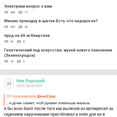
Электрики вопрос к вам
264
11
Меняю проводку в щитке.Есть что недорогое?
407
23
пруд на 66-м Квартале
55
0
Генетический код искусства: музей нового поколения
(Зеленоградск)
72
3
Ник
Хороший
Н
20:03, 06.08.2025
От пользователя
ДиноZавp
, и дочке скажет, чтоб руками поменьше махала.
я бы всех бапп после того как вылезли из автокресел за
сидением наручниками пристёгивал и кляп для их в