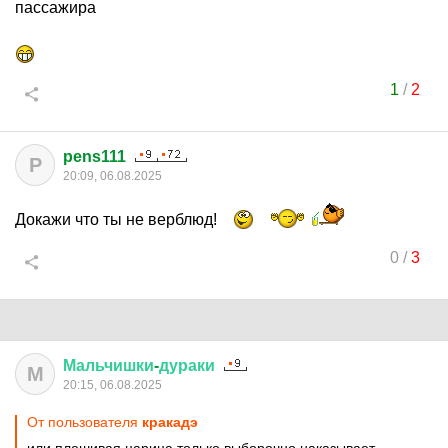
пассажира
1
/
2
pens111
P
20:09, 06.08.2025
Докажи что ты не верблюд!
0
/
3
Мальчишки
-
дураки
М
20:15, 06.08.2025
От пользователя
кракадэ