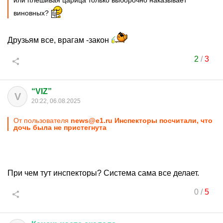
или плешивая царица только выборочно наказывает
виновных?
Друзьям все, врагам -закон
2
/
3
“VIZ”
V
20:22, 06.08.2025
От пользователя
news@e1.ru Инспекторы посчитали, что
дочь была не пристегнута
При чем тут инспекторы? Система сама все делает.
0
/
5