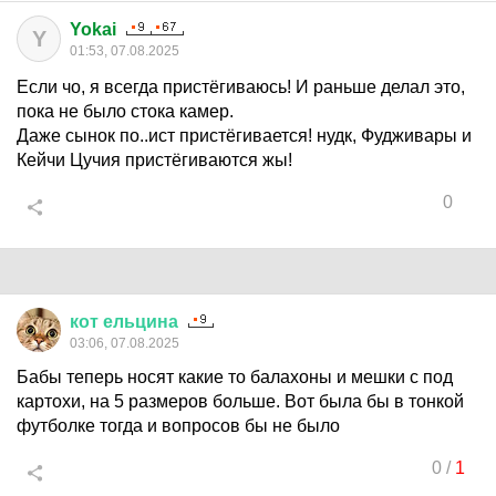
Yokai
Y
01:53, 07.08.2025
Если чо, я всегда пристёгиваюсь! И раньше делал это,
пока не было стока камер.
Даже сынок по..ист пристёгивается! нудк, Фудживары и
Кейчи Цучия пристёгиваются жы!
0
кот
ельцина
03:06, 07.08.2025
Бабы теперь носят какие то балахоны и мешки с под
картохи, на 5 размеров больше. Вот была бы в тонкой
футболке тогда и вопросов бы не было
0
/
1