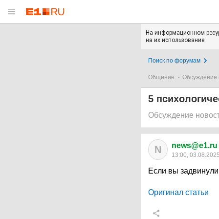
На информационном ресур
на их использование.
Поиск по форумам
Общение
Обсуждение 
5 психологич
Обсуждение новос
news@e1.ru
N
13:00, 03.08.202
Если вы задвинули
Оригинал статьи