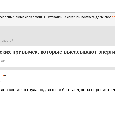
се применяются cookie-файлы. Оставаясь на сайте, вы подтверждаете свое
с
новостей
еских привычек, которые высасывают энерг
тей
5
 детские мечты куда подальше и быт заел, пора пересмотре