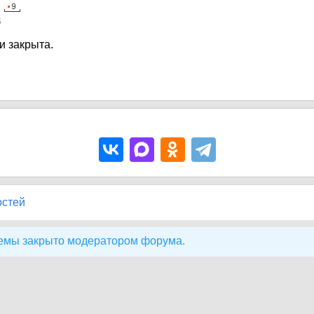
5
и закрыта.
остей
емы закрыто модератором форума.