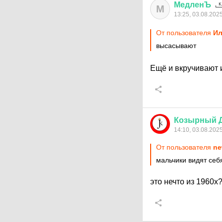
МедленЪ
М
13:25, 03.08.202
От пользователя
Ил
высасывают
Ещё и вкручивают 
Козырный
14:10, 03.08.202
От пользователя
ne
мальчики видят себ
это нечто из 1960х