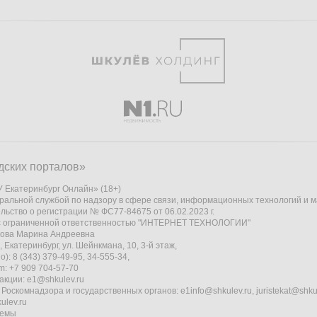
дских порталов»
 Екатеринбург Онлайн» (18+)
ральной службой по надзору в сфере связи, информационных технологий и 
льство о регистрации № ФС77-84675 от 06.02.2023 г.
 с ограниченной ответственностью "ИНТЕРНЕТ ТЕХНОЛОГИИ"
кова Марина Андреевна
 Екатеринбург, ул. Шейнкмана, 10, 3-й этаж,
): 8 (343) 379-49-95, 34-555-34,
am: +7 909 704-57-70
акции:
e1@shkulev.ru
 Роскомнадзора и государственных органов:
e1info@shkulev.ru
,
juristekat@shku
ulev.ru
темы