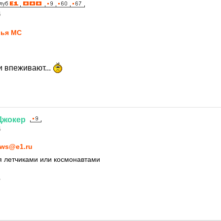
5
ья MC
и впеживают...
Джокер
5
ws@e1.ru
я летчиками или космонавтами
?