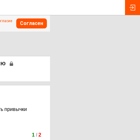
огласие
Согласен
ию
ть привычки
1
/
2