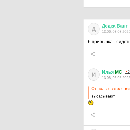
Дедка
Ванг
Д
13:06, 03.08.202
6 привычка - сидет
Илья
MC
И
13:08, 03.08.202
От пользователя
ne
высасывают