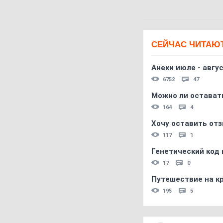
СЕЙЧАС ЧИТАЮ
Анеки июле - авгус
6752
47
Можно ли остават
164
4
Хочу оставить отз
117
1
Генетический код 
17
0
Путешествие на кр
195
5