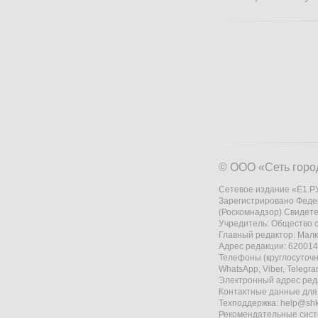
© ООО «Сеть горо
Сетевое издание «Е1.РУ
Зарегистрировано Феде
(Роскомнадзор) Свидете
Учредитель: Общество
Главный редактор: Мал
Адрес редакции: 620014,
Телефоны (круглосуточно
WhatsApp, Viber, Telegr
Электронный адрес ред
Контактные данные для
Техподдержка:
help@shk
Рекомендательные сис