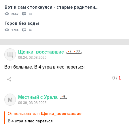
Вот и сам столкнулся - старые родители...
2567
35
Город без воды
1784
49
Щенки
_
восставшие
Щ
09:24, 03.08.2025
Вот больные. В 4 утра в лес переться
0
/
1
Местный
с
Урала
М
09:39, 03.08.2025
От пользователя
Щенки_восставшие
В 4 утра в лес переться