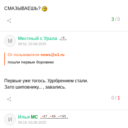
СМАЗЫВАЕШЬ?
3
/
0
Местный
с
Урала
М
08:52, 03.08.2025
От пользователя
news@e1.ru
пошли первые боровики
Первые уже тогось. Удобрением стали.
Зато шиповнику... , завались.
0
/
1
Илья
MC
И
09:19, 03.08.2025