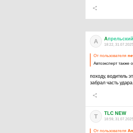
A
прельски
A
18:22, 31.07.202
От пользователя
ne
Автоэксперт также 
походу, водитель э
забрал часть удара.
TLC NEW
T
18:59, 31.07.202
От пользователя
Aп