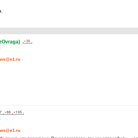
.
(izOvraga)
5
ws@e1.ru
5
ws@e1.ru