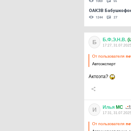
1003
55
ОАКЗВ Бабушкофон
1244
27
Б
.
Ф
.
Э
.
Н
.
В
. 
Б
17:27, 31.07.202
От пользователя
ne
Автоэксперт
Актоэта?
Илья
MC
И
17:31, 31.07.202
От пользователя
ne