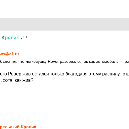
й
K
ролик
5
ws@e1.ru
объяснил, что легковушку Rover разорвало, так как автомобиль — р
того Ровер жив остался только благодаря этому распилу.. о
. хотя, как жив?
5
рельский Kролик