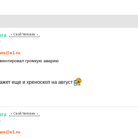
ога
5
ws@e1.ru
мментировал громкую аварию
ажет еще и хреноскоп на август
ога
5
ws@e1.ru