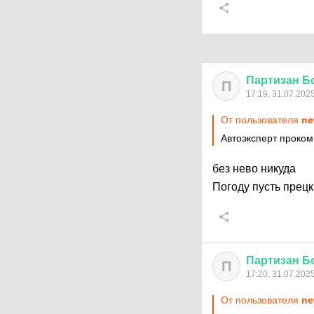
Партизан
Б
П
17:19, 31.07.202
От пользователя
ne
Автоэксперт проко
без нево никуда
Погоду пусть прецк
Партизан
Б
П
17:20, 31.07.202
От пользователя
ne