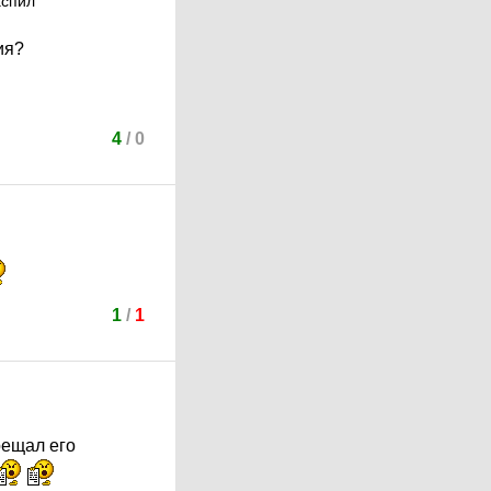
аспил
ия?
4
/
0
1
/
1
рещал его