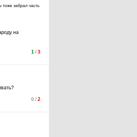
ы тоже забрал часть
ароду на
1
/
3
ивать?
0
/
2