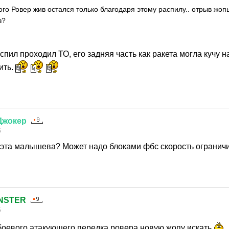
ого Ровер жив остался только благодаря этому распилу.. отрыв жоп
в?
аспил проходил ТО, его задняя часть как ракета могла кучу н
ить.
Джокер
5
 эта малышева? Может надо блоками фбс скорость огранич
NSTER
5
боевого атакующего передка ровера новую жопу искать