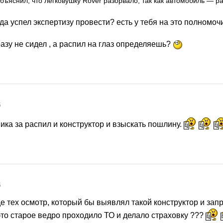
объяснил, что легковушку Rover разорвало, так как автомобиль — р
гда успел экспертизу провести? есть у тебя на это полномоч
разу не сидел , а распил на глаз определяешь?
5
ика за распил и конструктор и взыскать пошлину.
5
е тех осмотр, который бы выявлял такой конструктор и зап
это старое ведро проходило ТО и делало страховку ???