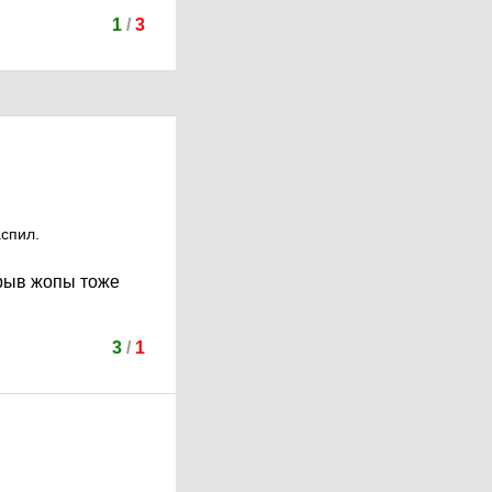
1
/
3
аспил.
трыв жопы тоже
3
/
1