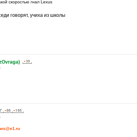
акой скоростью гнал Lexus
еди говорят, учиха из школы
(izOvraga)
5
5
ws@e1.ru