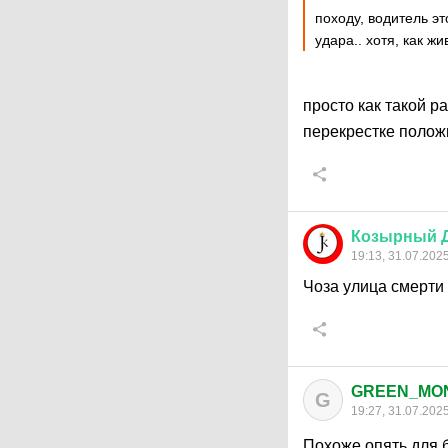
походу, водитель эт
удара.. хотя, как жи
просто как такой р
перекрестке полож
Козырный
19:13, 31.07.202
Чоза улица смерти
GREEN_MO
G
19:27, 31.07.202
Похоже опять для 