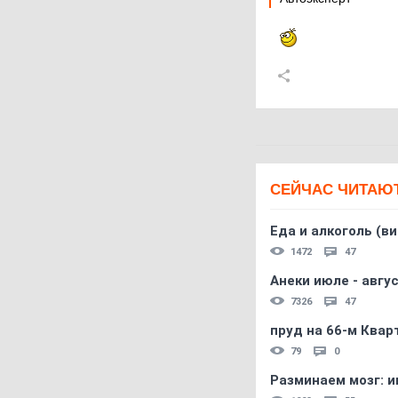
СЕЙЧАС ЧИТАЮ
Еда и алкоголь (в
1472
47
Анеки июле - авгус
7326
47
пруд на 66-м Квар
79
0
Разминаем мозг: и