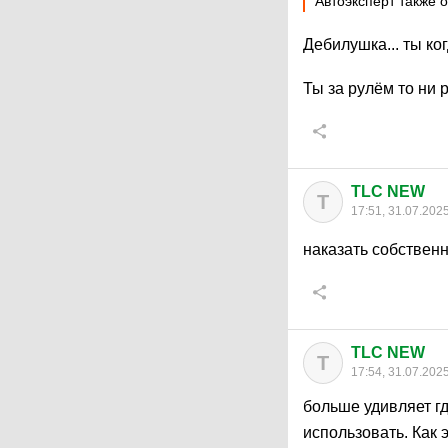
Автоэксперт также 
Дебилушка... ты ко
Ты за рулём то ни 
TLC NEW
T
17:51, 31.07.202
наказать собственн
TLC NEW
T
17:54, 31.07.202
больше удивляет гд
использовать. Как 