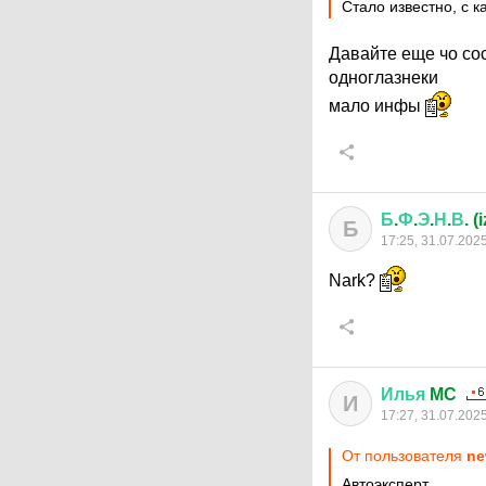
Стало известно, с к
Давайте еще чо сос
одноглазнеки
мало инфы
Б
.
Ф
.
Э
.
Н
.
В
. 
Б
17:25, 31.07.202
Nark?
Илья
MC
И
17:27, 31.07.202
От пользователя
ne
Автоэксперт