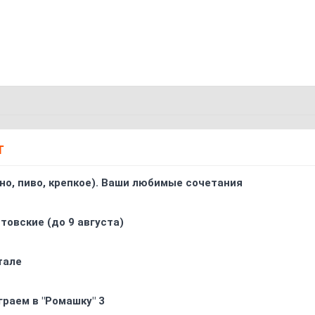
Т
ино, пиво, крепкое). Ваши любимые сочетания
товские (до 9 августа)
тале
граем в "Ромашку" 3