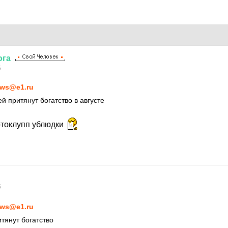
ога
5
ws@e1.ru
ей притянут богатство в августе
отоклупп ублюдки
5
ws@e1.ru
тянут богатство