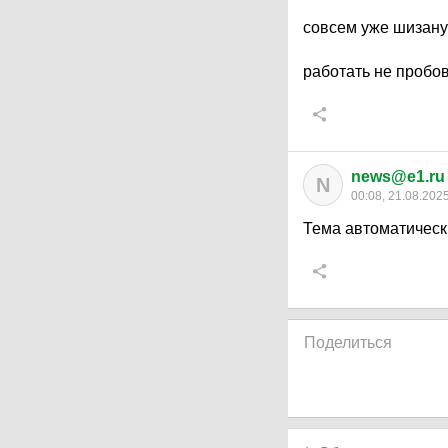
совсем уже шизану
работать не пробо
news@e1.ru
N
00:08, 21.08.202
Тема автоматическ
Поделиться