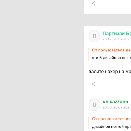
Партизан
Б
П
23:17, 20.07.202
От пользователя
ne
эти 5 дизайнов ногт
валите нахер на м
un cazzone
U
23:36, 20.07.202
От пользователя
ne
дизайнов ногтей при