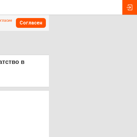
огласие
Согласен
атство в