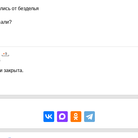
лись от безделья
вали?
5
и закрыта.