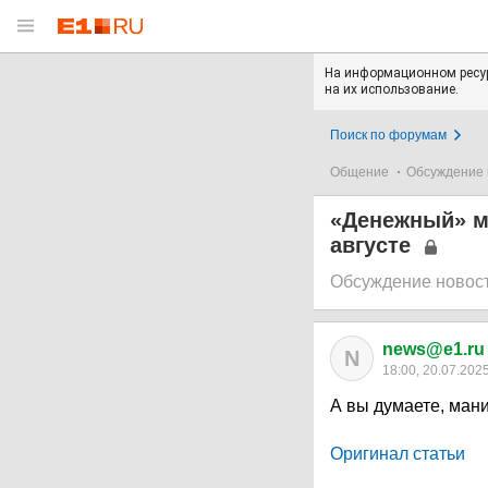
На информационном ресур
на их использование.
Поиск по форумам
Общение
Обсуждение 
«Денежный» ма
августе
Обсуждение новос
news@e1.ru
N
18:00, 20.07.202
А вы думаете, ман
Оригинал статьи