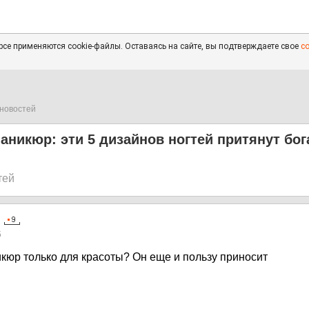
се применяются cookie-файлы. Оставаясь на сайте, вы подтверждаете свое
с
новостей
никюр: эти 5 дизайнов ногтей притянут бог
тей
5
икюр только для красоты? Он еще и пользу приносит