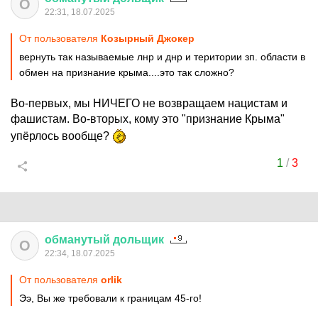
О
22:31, 18.07.2025
От пользователя
Козырный Джокер
вернуть так называемые лнр и днр и територии зп. области в
обмен на признание крыма....это так сложно?
Во-первых, мы НИЧЕГО не возвращаем нацистам и
фашистам. Во-вторых, кому это "признание Крыма"
упёрлось вообще?
1
/
3
обманутый
дольщик
О
22:34, 18.07.2025
От пользователя
orlik
Ээ, Вы же требовали к границам 45-го!