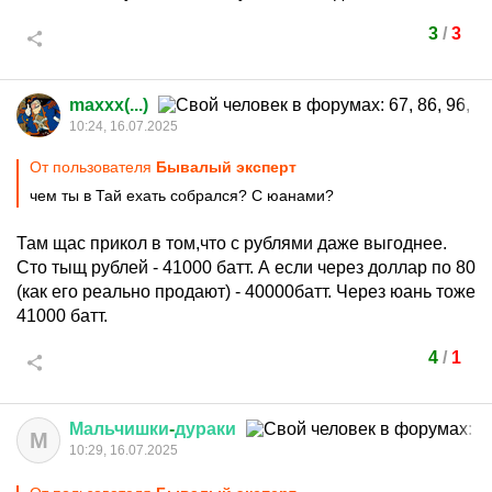
3
/
3
maxxx(...)
10:24, 16.07.2025
От пользователя
Бывалый эксперт
чем ты в Тай ехать собрался? С юанами?
Там щас прикол в том,что с рублями даже выгоднее.
Сто тыщ рублей - 41000 батт. А если через доллар по 80
(как его реально продают) - 40000батт. Через юань тоже
41000 батт.
4
/
1
Мальчишки
-
дураки
М
10:29, 16.07.2025