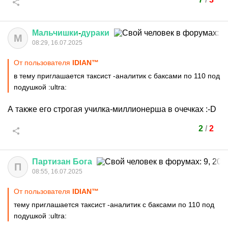
Мальчишки
-
дураки
М
08:29, 16.07.2025
От пользователя
IDIАN™
в тему приглашается таксист -аналитик с баксами по 110 под
подушкой
:ultra:
А также его строгая училка-миллионерша в очечках
:-D
2
/
2
Партизан
Бога
П
08:55, 16.07.2025
От пользователя
IDIАN™
тему приглашается таксист -аналитик с баксами по 110 под
подушкой
:ultra: