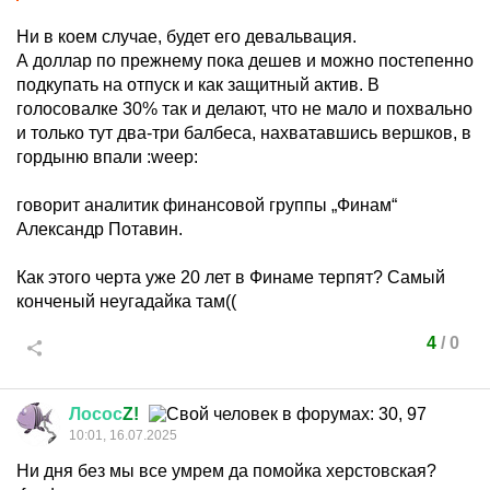
Ни в коем случае, будет его девальвация.
А доллар по прежнему пока дешев и можно постепенно
подкупать на отпуск и как защитный актив. В
голосовалке 30% так и делают, что не мало и похвально
и только тут два-три балбеса, нахватавшись вершков, в
гордыню впали
:weep:
говорит аналитик финансовой группы „Финам“
Александр Потавин.
Как этого черта уже 20 лет в Финаме терпят? Самый
конченый неугадайка там((
4
/
0
Лосос
Z!
10:01, 16.07.2025
Ни дня без мы все умрем да помойка херстовская?