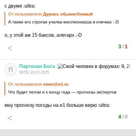
с двумя
:ultra:
От пользователя
Дуракъ обыкноVенный
А также его строгая училка-миллионерша в очечках
:-D
о, у этой аж 15 баксов, алегарх
:-D
3
/
1
Партизан
Бога
П
08:55, 16.07.2025
От пользователя
news@e1.ru
Что будет летом и к концу года — прогнозы экспертов
мну прогнозу погоды на е1 больше верю
:ultra:
4
/
0