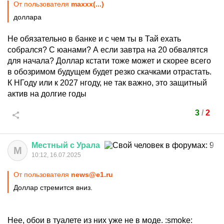
От пользователя
maxxx(...)
доллара
Не обязательно в банке и с чем ты в Тай ехать
собрался? С юанами? А если завтра на 20 обвалятся
для начала? Доллар кстати тоже может и скорее всего
в обозримом будущем будет резко скачками отрастать.
К НГоду или к 2027 нгоду, не так важно, это защитный
актив на долгие годы
3
/
2
Местный
с
Урала
М
10:12, 16.07.2025
От пользователя
news@e1.ru
Доллар стремится вниз.
Нее, обои в туалете из них уже не в моде.
:smoke: