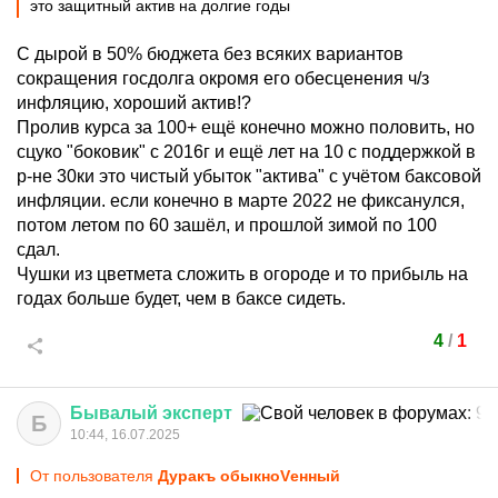
это защитный актив на долгие годы
С дырой в 50% бюджета без всяких вариантов
сокращения госдолга окромя его обесценения ч/з
инфляцию, хороший актив!?
Пролив курса за 100+ ещё конечно можно половить, но
сцуко "боковик" с 2016г и ещё лет на 10 с поддержкой в
р-не 30ки это чистый убыток "актива" с учётом баксовой
инфляции. если конечно в марте 2022 не фиксанулся,
потом летом по 60 зашёл, и прошлой зимой по 100
сдал.
Чушки из цветмета сложить в огороде и то прибыль на
годах больше будет, чем в баксе сидеть.
4
/
1
Бывалый
эксперт
Б
10:44, 16.07.2025
От пользователя
Дуракъ обыкноVенный