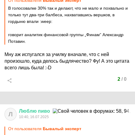
От пользователя
Бывалый эксперт
В голосовалке 30% так и делают, что не мало и похвально и
только тут два-три балбеса, нахватавшись вершков, в
гордыню впали
:weep:
говорит аналитик финансовой группы „Финам“ Александр
Потавин.
Мну аж испугался за училку вначале, что с ней
произошло, куда делось быдлячество? Фу! А это цитата
всего лишь была!
:-D
2
/
0
Люблю
пиво
Л
10:40, 16.07.2025
От пользователя
Бывалый эксперт