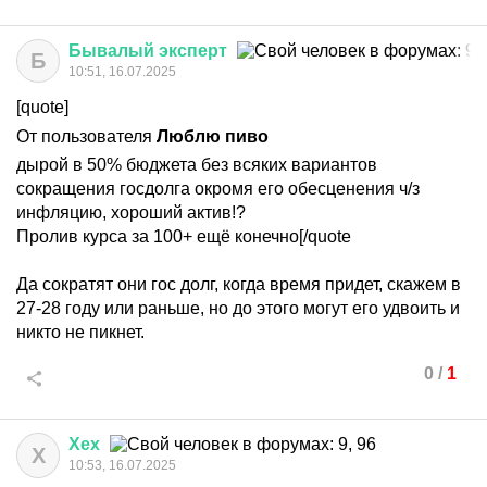
Бывалый
эксперт
Б
10:51, 16.07.2025
[quote]
От пользователя
Люблю пиво
дырой в 50% бюджета без всяких вариантов
сокращения госдолга окромя его обесценения ч/з
инфляцию, хороший актив!?
Пролив курса за 100+ ещё конечно[/quote
Да сократят они гос долг, когда время придет, скажем в
27-28 году или раньше, но до этого могут его удвоить и
никто не пикнет.
0
/
1
Хех
Х
10:53, 16.07.2025