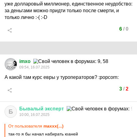
уже долларовый миллионер, единственное неудобство:
за деньгами можно придти только после смерти, и
только лично
:-(
:-D
6
/
0
imxo
09:54, 16.07.2025
А какой там курс евры у туроператоров?
:popcorn:
3
/
2
Бывалый
эксперт
Б
10:00, 16.07.2025
От пользователя
maxxx(...)
так-то я бы начал набирать юаней