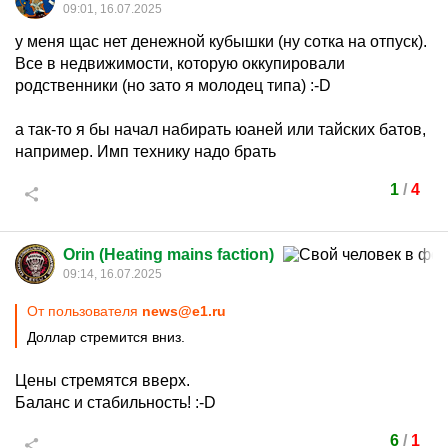
09:01, 16.07.2025
у меня щас нет денежной кубышки (ну сотка на отпуск).
Все в недвижимости, которую оккупировали
родственники (но зато я молодец типа)
:-D
а так-то я бы начал набирать юаней или тайских батов,
например. Имп технику надо брать
1
/
4
Orin (Heating mains faction)
09:14, 16.07.2025
От пользователя
news@e1.ru
Доллар стремится вниз.
Цены стремятся вверх.
Баланс и стабильность!
:-D
6
/
1