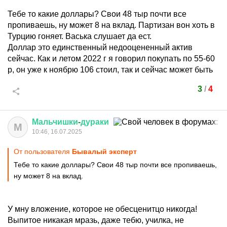
Тебе то какие доллары? Свои 48 тыр почти все
пропиваешь, ну может 8 на вклад. Партизан вон хоть в
Турцию гоняет. Васька слушает да ест.
Доллар это единственный недооцененный актив
сейчас. Как и летом 2022 г я говорил покупать по 55-60
р, он уже к ноябрю 106 стоил, так и сейчас может быть
3
/
4
Мальчишки
-
дураки
М
10:46, 16.07.2025
От пользователя
Бывалый эксперт
Тебе то какие доллары? Свои 48 тыр почти все пропиваешь,
ну может 8 на вклад.
У мну вложение, которое не обесценитцо никогда!
Выпитое никакая мразь, даже тебю, училка, не