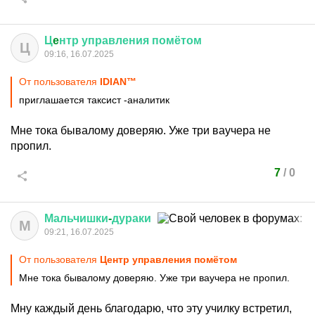
Ц
e
нтр
управления
помётом
Ц
09:16, 16.07.2025
От пользователя
IDIАN™
приглашается таксист -аналитик
Мне тока бывалому доверяю. Уже три ваучера не
пропил.
7
/
0
Мальчишки
-
дураки
М
09:21, 16.07.2025
От пользователя
Цeнтр управления помётом
Мне тока бывалому доверяю. Уже три ваучера не пропил.
Мну каждый день благодарю, что эту училку встретил,