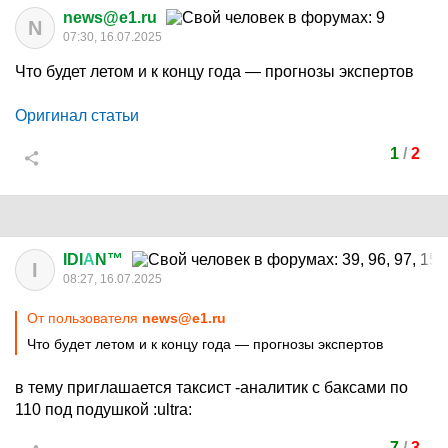
news@e1.ru
N
07:30, 16.07.2025
Что будет летом и к концу года — прогнозы экспертов
Оригинал статьи
1
/
2
IDI
А
N™
I
08:27, 16.07.2025
От пользователя
news@e1.ru
Что будет летом и к концу года — прогнозы экспертов
в тему приглашается таксист -аналитик с баксами по
110 под подушкой
:ultra:
7
/
3