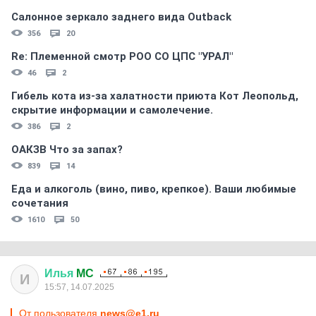
Салонное зеркало заднего вида Outback
356
20
Re: Племеннoй смoтр РOO CO ЦПС "УРАЛ"
46
2
Гибель кота из-за халатности приюта Кот Леопольд,
скрытиe информации и самолечение.
386
2
ОАКЗВ Что за запах?
839
14
Еда и алкоголь (вино, пиво, крепкое). Ваши любимые
сочетания
1610
50
Илья
MC
И
15:57, 14.07.2025
От пользователя
news@e1.ru