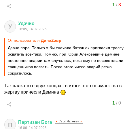
1
/
3
Удачно
У
16:05, 14.07.2025
От пользователя
ДиноZавp
Давно пора. Только я бы сначала батюшек пригласил трассу
освятить все-таки. Помню, при Юрии Алексеевиче Демине
постоянно аварии там случались, пока ему не посоветовали
священников позвать. После этого число аварий резко
сократилось.
Так палка то о двух концах - в итоге этого шаманства в
жертву принесли Демина
1
/
0
Партизан
Бога
П
16:06, 14.07.2025