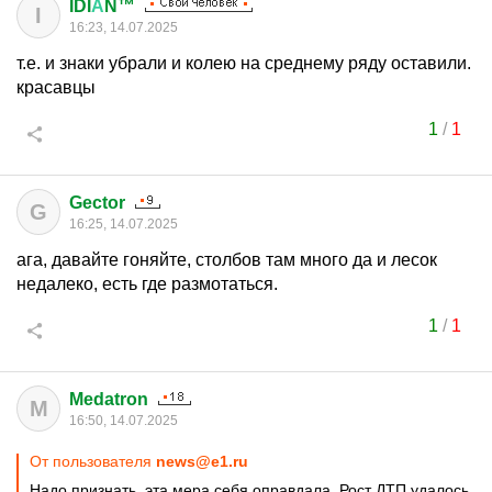
IDI
А
N™
I
16:23, 14.07.2025
т.е. и знаки убрали и колею на среднему ряду оставили.
красавцы
1
/
1
Gector
G
16:25, 14.07.2025
ага, давайте гоняйте, столбов там много да и лесок
недалеко, есть где размотаться.
1
/
1
Medatron
M
16:50, 14.07.2025
От пользователя
news@e1.ru
Надо признать, эта мера себя оправдала. Рост ДТП удалось