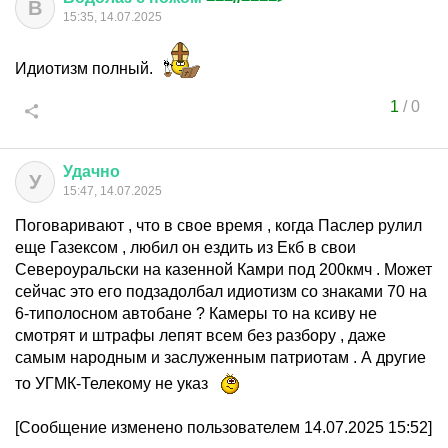
В
15:35, 14.07.2025
Идиотизм полный.
1
/
0
Удачно
У
15:47, 14.07.2025
Поговаривают , что в свое время , когда Паслер рулил
еще Газексом , любил он ездить из Екб в свои
Североуральски на казенной Камри под 200кмч . Может
сейчас это его подзадолбал идиотизм со знаками 70 на
6-типолосном автобане ? Камеры то на ксиву не
смотрят и штрафы лепят всем без разбору , даже
самым народным и заслуженным патриотам . А другие
то УГМК-Телекому не указ
[Сообщение изменено пользователем 14.07.2025 15:52]