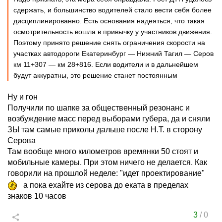
сдержать, и большинство водителей стало вести себя более
дисциплинированно. Есть основания надеяться, что такая
осмотрительность вошла в привычку у участников движения.
Поэтому принято решение снять ограничения скорости на
участках автодороги Екатеринбург — Нижний Тагил — Серов
км 11+307 — км 28+816. Если водители и в дальнейшем
будут аккуратны, это решение станет постоянным
Ну и гон
Получили по шапке за общественный резонанс и
возбуждение масс перед выборами губера, да и сняли
ЗЫ там самые приколы дальше после Н.Т. в сторону
Серова
Там вообще много километров времянки 50 стоят и
мобильные камеры. При этом ничего не делается. Как
говорили на прошлой неделе: "идет проектирование"
а пока ехайте из серова до еката в пределах
знаков 10 часов
3
/
0