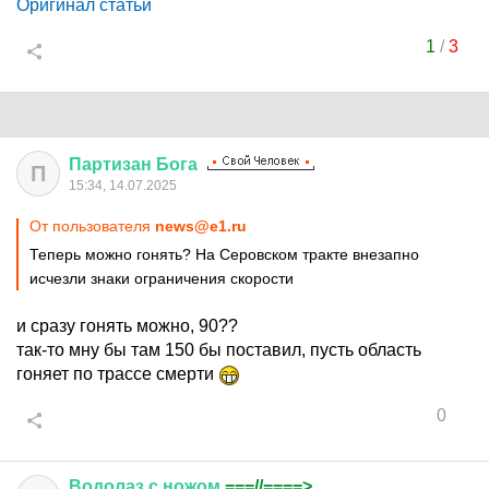
Оригинал статьи
1
/
3
Партизан
Бога
П
15:34, 14.07.2025
От пользователя
news@e1.ru
Теперь можно гонять? На Серовском тракте внезапно
исчезли знаки ограничения скорости
и сразу гонять можно, 90??
так-то мну бы там 150 бы поставил, пусть область
гоняет по трассе смерти
0
Водолаз
с
ножом
===//====>