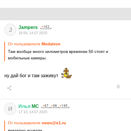
Jampers
J
16:54, 14.07.2025
От пользователя
Medatron
Там вообще много километров времянки 50 стоят и
мобильные камеры.
ну дай бог и там заживут
0
Илья
MC
И
17:10, 14.07.2025
От пользователя
news@e1.ru
внезапно исчезли