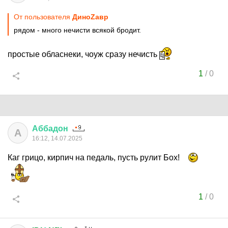
От пользователя
ДиноZавp
рядом - много нечисти всякой бродит.
простые обласнеки, чоуж сразу нечисть
1
/
0
Аббадон
А
16:12, 14.07.2025
Каг грицо, кирпич на педаль, пусть рулит Бох!
1
/
0