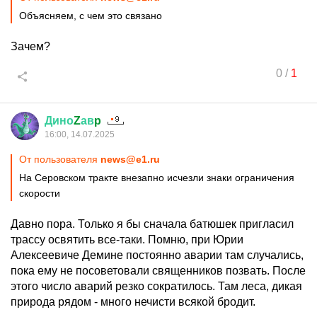
Объясняем, с чем это связано
Зачем?
0
/
1
Дино
Z
ав
p
16:00, 14.07.2025
От пользователя
news@e1.ru
На Серовском тракте внезапно исчезли знаки ограничения
скорости
Давно пора. Только я бы сначала батюшек пригласил
трассу освятить все-таки. Помню, при Юрии
Алексеевиче Демине постоянно аварии там случались,
пока ему не посоветовали священников позвать. После
этого число аварий резко сократилось. Там леса, дикая
природа рядом - много нечисти всякой бродит.