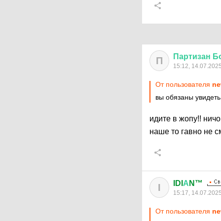
Партизан
Б
П
15:12, 14.07.202
От пользователя
ne
вы обязаны увидеть,
идите в жопу!! нич
наше то гавно не 
IDI
А
N™
I
15:17, 14.07.202
От пользователя
ne