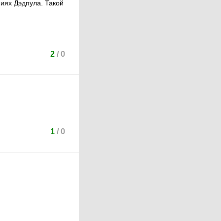
иях Дэдпула. Такой
2
/
0
1
/
0