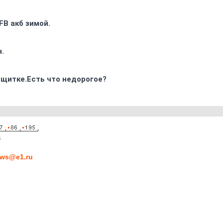
FB акб зимой.
.
 щитке.Есть что недорогое?
5
ws@e1.ru