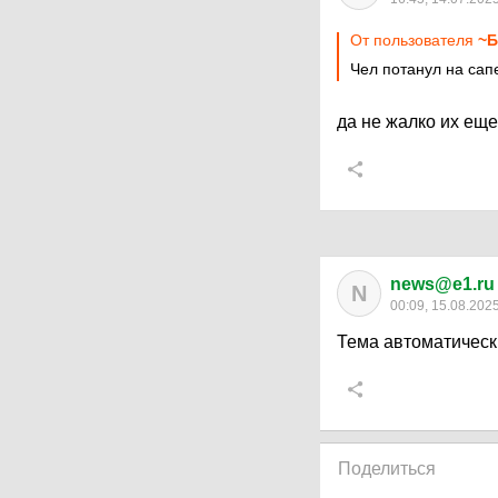
От пользователя
~Б
Чел потанул на сапе
да не жалко их ещ
news@e1.ru
N
00:09, 15.08.202
Тема автоматическ
Поделиться