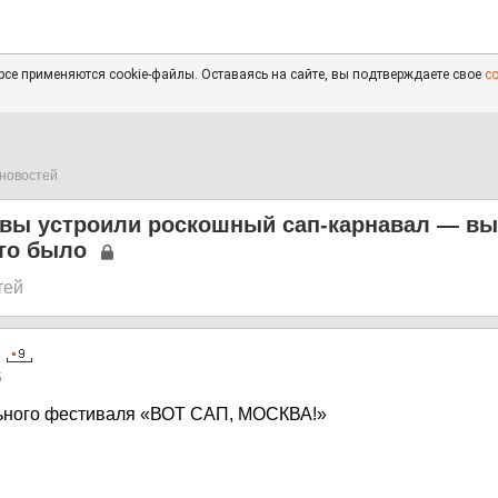
се применяются cookie-файлы. Оставаясь на сайте, вы подтверждаете свое
с
новостей
квы устроили роскошный сап-карнавал — в
это было
тей
5
льного фестиваля «ВОТ САП, МОСКВА!»