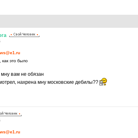
ога
5
ws@e1.ru
 как это было
о мну вам не обязан
смотрел, нахрена мну московские дебилы??
5
ws@e1.ru