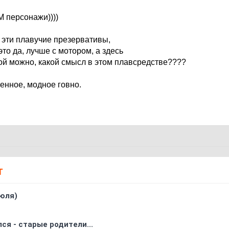
М персонажи))))
 эти плавучие презервативы,
то да, лучше с мотором, а здесь
ой можно, какой смысл в этом плавсредстве????
енное, модное говно.
Т
юля)
ся - старые родители...