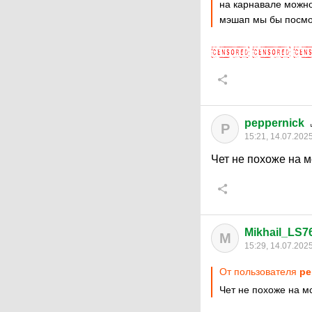
на карнавале можно
мэшап мы бы посмо
peppernick
P
15:21, 14.07.202
Чет не похоже на мс
Mikhail_LS7
M
15:29, 14.07.202
От пользователя
pe
Чет не похоже на мс