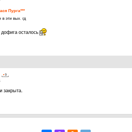
ася Пурга***
 в эти вых. гд
е дофига осталось
5
и закрыта.