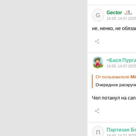
Gector
G
16:29, 14.07.202
не, ненко, не обяза
~
Бася
Пург
16:35, 14.07.202
От пользователя
Mi
Очередное раскруче
Чел потанул на сап
Партизан
Б
П
16:45, 14.07.202