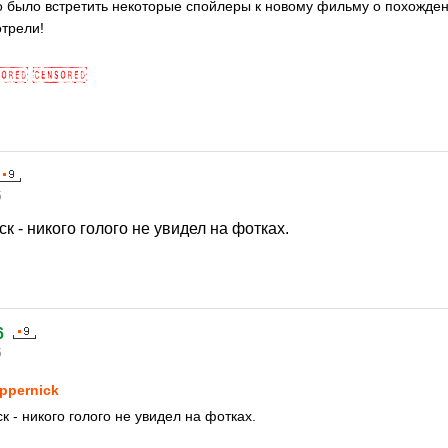
 было встретить некоторые спойлеры к новому фильму о похожден
трели!
5
к - никого голого не увидел на фотках.
6
5
ppernick
к - никого голого не увидел на фотках.