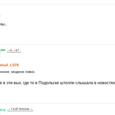
5
ны..
а
***
5
khail_LS76
нное, модное говно.
е в эти вых. где то в Подольске штолле слышала в новостях
ога
5