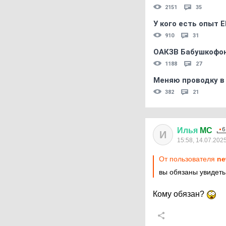
2151
35
У кого есть опыт E
910
31
ОАКЗВ Бабушкофон
1188
27
Меняю проводку в
382
21
Илья
MC
И
15:58, 14.07.202
От пользователя
ne
вы обязаны увидеть
Кому обязан?