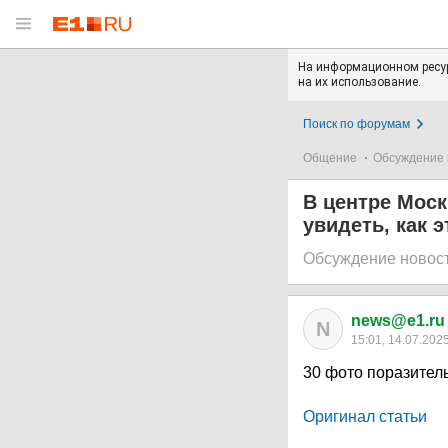
На информационном ресур
на их использование.
Поиск по форумам
Общение
Обсуждение 
В центре Мос
увидеть, как 
Обсуждение новос
news@e1.ru
N
15:01, 14.07.202
30 фото поразите
Оригинал статьи